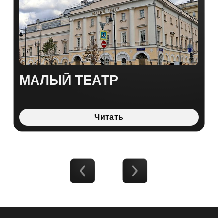
 ПОРТАЛ В
ОБРАЗИЕ СТРАНЫ
Фиксируем
Высоко детализированные авторс
видео храмов, гастрономии корен
забытых железных дорогах и друг
мест