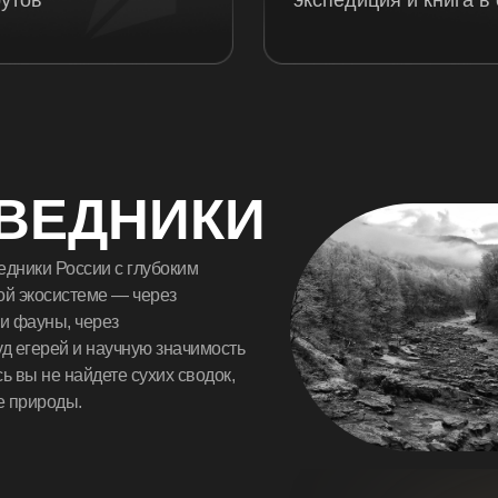
ВЕДНИКИ
ли
рный код через
дники России с глубоким
ой экосистеме — через
и фауны, через
д егерей и научную значимость
ь вы не найдете сухих сводок,
е природы.