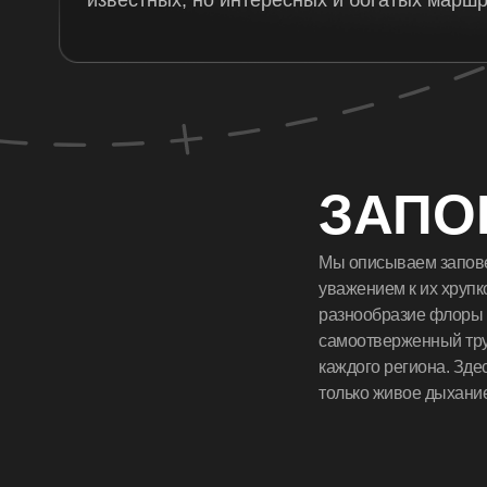
КУЛЬТУРНЫЙ КОД
ТЕАТРАЛЬНЫЕ СЕЗОНЫ
ЗАПО
Театры России — это не просто сцены, а храните
национальной идентичности, передающие культу
Мы описываем запове
поколения
уважением к их хрупк
разнообразие флоры 
Подробнее о театральных сезонах
самоотверженный тру
каждого региона. Здес
только живое дыхани