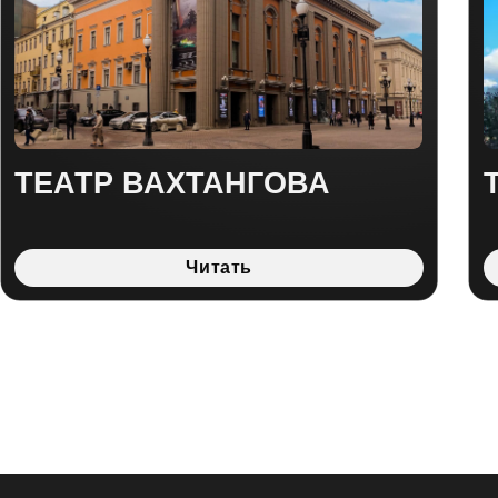
кие фото и
ных народов,
их интересных