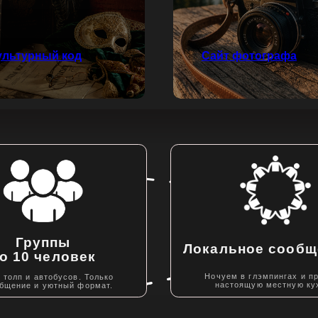
ультурный код
Сайт фотографа
уппы
Локальное сообщество
 человек
Ночуем в глэмпингах и пробуем
автобусов. Только
настоящую местную кухню.
и уютный формат.