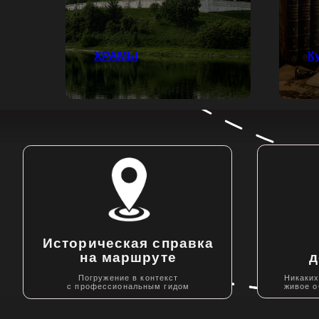
ХРАМЫ
К
Историческая справка
Гр
на маршруте
до 10
Никаких толп и 
Погружение в контекст
живое общение 
с профессиональным гидом