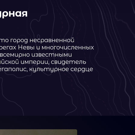
о известными
ерии, свидетель
культурное сердце