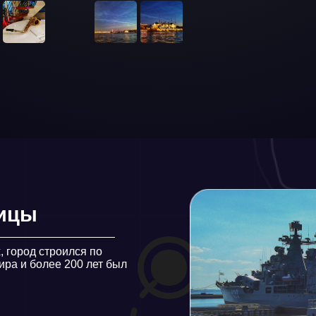
 строился по
олее 200 лет был
Архитектурный шед
Уникальный городской ландшафт с прямы
площадями, сотнями мостов и набережными
Стили барокко и классицизм доминируют в
включен в список Всемирного наследия 