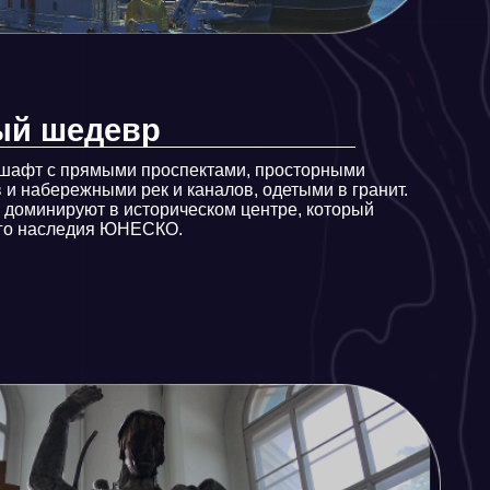
ий
 русской истории начала XX века,
ральскую и Октябрьскую революции 1917