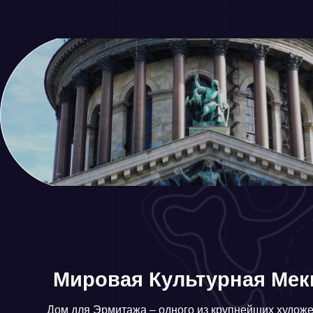
Мировая Культурная Мекка
Дом для Эрмитажа – одного из крупнейших художествен
мира, Русского музея, Мариинского и Александринского т
вдохновлял Пушкина, Достоевского, Чайковского, Шостак
других гениев.