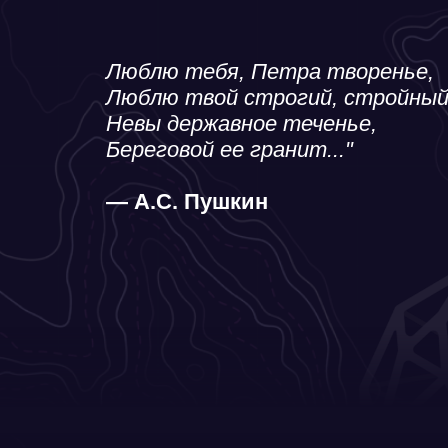
Невы державное теченье,
Береговой ее гранит..."
— А.С. Пушкин
Санкт-Петербург- Вел
сокровищница и душа с
Санкт-Петербург, основанный Петром I
красоты, строгой гармонии и богате