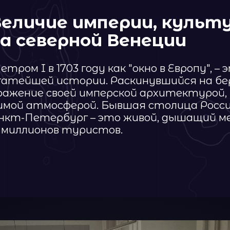
ение своей имперской архитектурой, всемирн
атмосферой. Бывшая столица Российской имп
-Петербург – это живой, дышащий мегаполис, 
лионов туристов.