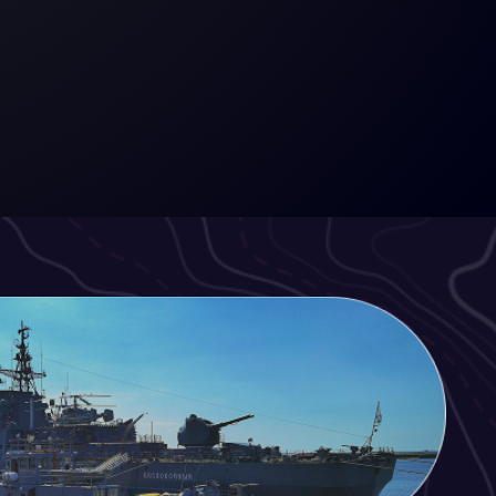
евр
ми проспектами, просторными
 рек и каналов, одетыми в гранит.
 историческом центре, который
ЮНЕСКО.