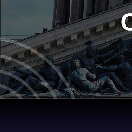
С
Люблю тебя, Петра творенье,
Люблю твой строгий, стройный вид,