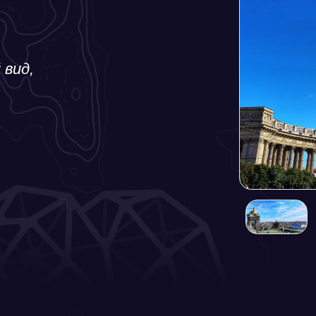
ичие империи, культурная
еверной Венеции
 в 1703 году как "окно в Европу", – это город
йшей истории. Раскинувшийся на берегах Нев