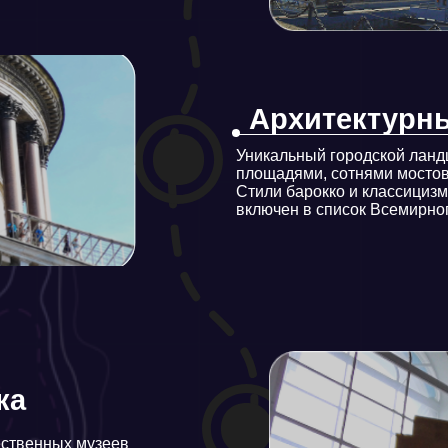
ных музеев
еатров. Город
овича и многих
Колыбель Революц
Петербург стал ареной ключевых событий
включая Революцию 1905-1907 гг. и Фев
года (Петроград).