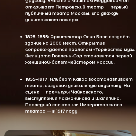
театра — в 1917 году.
Большой в XX веке: между идеологией и
искусством
1917–1991:
После революции театр сохраняют
благодаря Луначарскому. Возникает
«большой стиль» — массовый, героический,
доступный. Война не останавливает театр:
он продолжает работу в эвакуации и после
восстановления.
Новая эра: глобальный театр и цифровая
сцена