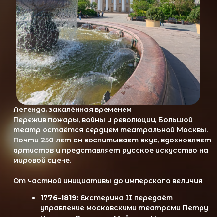
Легенда, закалённая временем
Пережив пожары, войны и революции, Большой
театр остаётся сердцем театральной Москвы.
Почти 250 лет он воспитывает вкус, вдохновляет
артистов и представляет русское искусство на
мировой сцене.
От частной инициативы до имперского величия
1776–1819:
Екатерина II передаёт
управление московскими театрами Петру
Урусову. Вместе с Майклом Меддоксом он
открывает Петровский театр — первый
публичный театр Москвы. Его дважды
уничтожают пожары.
1825–1855:
Архитектор Осип Бове создаёт
здание на 2000 мест. Открытие
сопровождается прологом «Торжество муз».
Фелицата Гюллень-Сор становится первой
женщиной-балетмейстером России.
1855–1917:
Альберт Кавос восстанавливает
театр, создавая уникальную акустику. На
сцене — премьеры Чайковского,
выступления Рахманинова и Шаляпина.
Последний спектакль Императорского