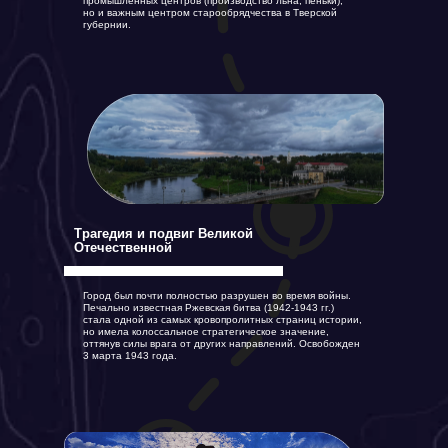
промышленных центров (производство льна, пеньки),
но и важным центром старообрядчества в Тверской
губернии.
Трагедия и подвиг Великой
Отечественной
Город был почти полностью разрушен во время войны.
Печально известная Ржевская битва (1942-1943 гг.)
стала одной из самых кровопролитных страниц истории,
но имела колоссальное стратегическое значение,
оттянув силы врага от других направлений. Освобожден
3 марта 1943 года.