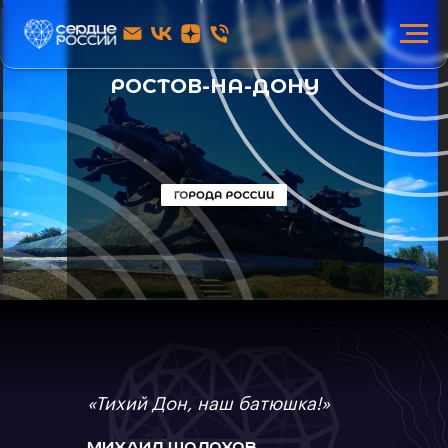
РОСТОВ-НА-ДОНУ
«Тихий Дон, наш батюшка!»
Михаил Шолохов