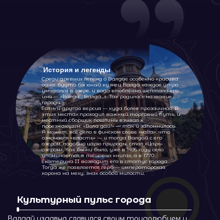
достопримечательности
Иверский Богородицкий монастырь
на
острове — духовный центр и символ
тишины.
Гостинополье
— бывшая ярмарочная
площадь, где кипела торговля.
Церковные постройки и старинные дома
,
купеческие особняки и кузницы.
Дачи на озере
— уединённые места отдыха
известных личностей
История и легенды
Среди древних легенд о Валдае особенно красива
одна: будто бы юный кузнец Валда каждое утро
умывался в озере, и вода влюблённо шептала его
имя — «Валда… Валда…». Так родилось название
города.
Есть и другая версия — куда более прозаичная. В
этих местах проходил важный торговый путь, и
местный сборщик пошлины взывал к
проезжающим: «Вола дай!» — так и запомнилось.
А может, всё дело в финском слове «valta», что
означает «власть» — и тогда Валдай с его
озером, подобно царю природы, стал «Царь-
озером». Как бы ни было, уже в 1495 году село
упоминается в писцовых книгах, а в 1770
Екатерина II возводит его в статус города.
Тогда же появляется герб — императорская
корона на меху, знак особой милости.
🌲 Природа и отдых