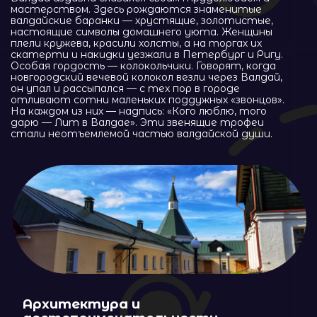
Валдай расположен в сердце одноимённого
национального парка. Здесь — чистейшее озеро,
бескрайние сосновые леса, звенящая тишина и
пейзажи, будто нарисованные акварелью.
Идеальное место для пеших маршрутов, катания
на лодках, рыбалки или уютного чаепития на
берегу.
Глэмпинги и туристические базы предлагают
отдых с комфортом — с видом на воду, с
ароматом хвои и звонким утром.
⭐ Галерея: идеи для фото
А Для Фотографов — Целая Палитра: Туманы,
Отражения, Золотая Осень, Лодки И Закаты.
И Не Забудьте Попробовать Настоящие
Валдайские Баранки: С Хрустящей Корочкой,
Свежим Воздухом И Горячим Чаем Из Самовара
— Вкус Валдая, Который Остаётся С Вами
Навсегда.