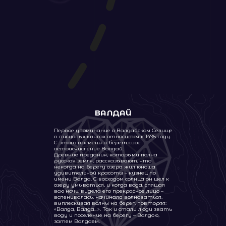
ЗАПОВЕДНИКИ
И ПАРКИ
ВАЛДАЙ
Первое упоминание о Валдайском Селище
в писцовых книгах относится к 1495 году.
С этого времени и берет свое
Заповедная Россия
летоисчисление Валдай.
ЭКО
Древние предания, которыми полна
русская земля, рассказывают, что
некогда на берегу озера жил юноша
удивительной красоты – кузнец по
имени Валда. С восходом солнца он шел к
озеру умываться, и когда вода, спящая
ТУР-МАРШРУТЫ
всю ночь, видела его прекрасное лицо –
вспенивалась, начинала волноваться,
выплескивая волны на берег, повторяя:
«Валда, Валда…». Так и стали люди звать
воду и поселение на берегу – Валдою,
затем Валдаем.