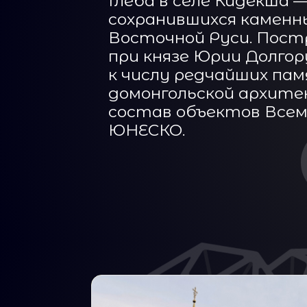
Глеба в селе Кидекша 
сохранившихся каменны
Восточной Руси. Постр
при князе Юрии Долгор
к числу редчайших па
домонгольской архите
состав объектов Всем
ЮНЕСКО.