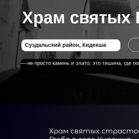
Храм святых Бо
Суздальский район, Кидекша
Как До
— не просто камень и злато, это тишина, где покорнос
Храм святых страсто