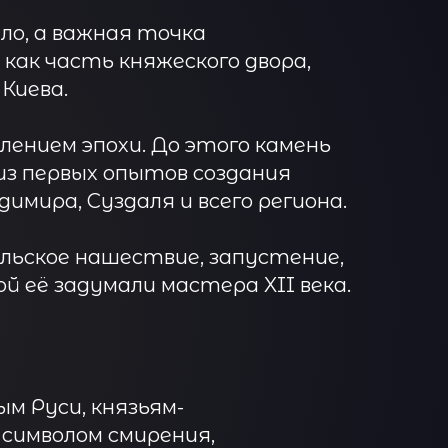
ело, а важная точка
как часть княжеского двора,
 Киева.
ением эпохи. До этого камень
из первых опытов создания
мира, Суздаля и всего региона.
ольское нашествие, запустение,
ой её задумали мастера XII века.
м Руси, князьям-
символом смирения,