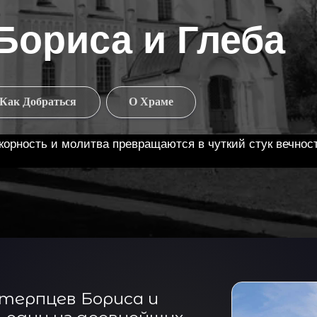
риса и Глеба
браться
О Храме
ть и молитва превращаются в чуткий стук вечности...
терпцев Бориса и