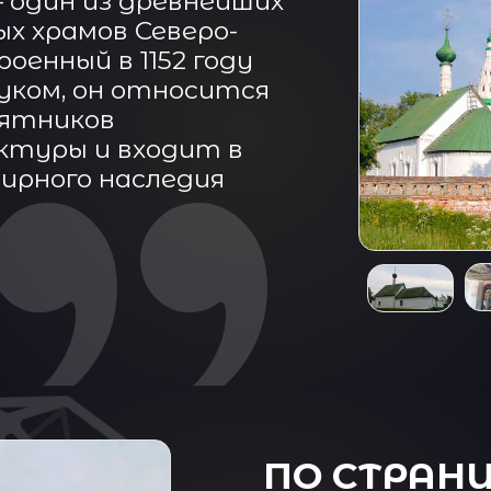
— один из древнейших
х храмов Северо-
оенный в 1152 году
уком, он относится
мятников
ктуры и входит в
ирного наследия
ПО СТРАН