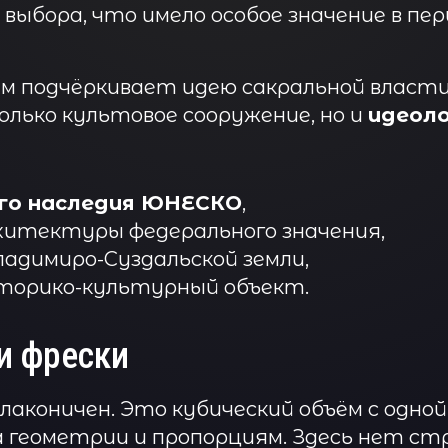
ыбора, что имело особое значение в пе
м подчёркивает идею сакральной влас
олько культовое сооружение, но и
идеоло
го наследия ЮНЕСКО
,
итектуры федерального значения,
ладимиро-Суздальской земли,
торико-культурный объект.
и фрески
аконичен. Это кубический объём с одной 
а геометрии и пропорциям. Здесь нет с