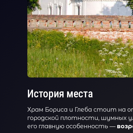
История места
Храм Бориса и Глеба стоит на о
городской плотности, шумных у
его главную особенность —
возр