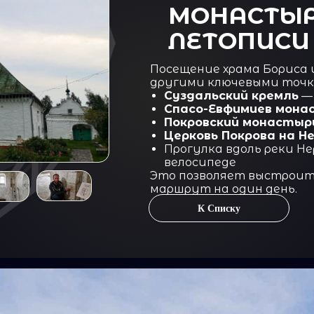
МОНАСТЫ
ЛЕТОПИСИ
Посещение храма Бориса 
другими ключевыми точк
Суздальский кремль
— 
Спасо-Евфимиев мона
Покровский монастыр
Церковь Покрова на Н
Прогулка вдоль реки Н
велосипеде
Это позволяет выстроит
маршрут на один день.
К Списку