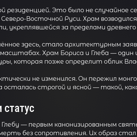
ой резиденцией. Это было не случайное с
Северо-Восточной Руси. Храм возводился 
ли, укреплявшейся за пределами древнего
ённое здесь, стало архитектурным заявл
 масштабах. Храм Бориса и Глеба — один 
ы, которая позже определит облик Влади
ктически не изменился. Он пережил монг
ма осталась строгой и ясной — такой, как
 статус
 Глебу — первым канонизированным святы
рть без сопротивления. Их образ стал 