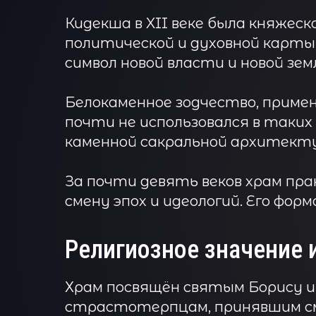
Кидекша в XII веке была княжеск
политической и духовной карты 
символ новой власти и новой зем
Белокаменное зодчество, примен
почти не использовался в таких
каменной сакральной архитектур
За почти девять веков храм пра
смену эпох и идеологий. Его фор
Религиозное значение и
Храм посвящён святым Борису и
страстотерпцам, принявшим сме