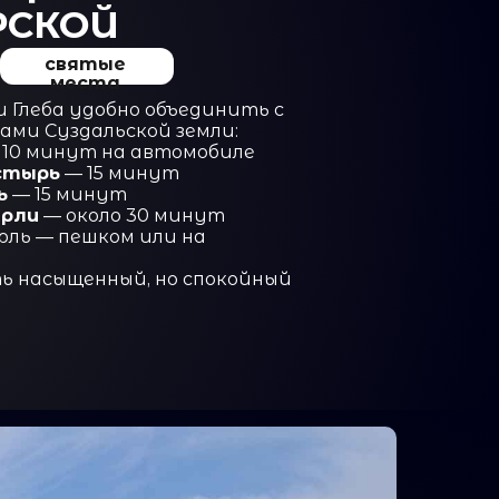
РСКОЙ
святые
места
и Глеба удобно объединить с
ами Суздальской земли:
10 минут на автомобиле
стырь
— 15 минут
ь
— 15 минут
ерли
— около 30 минут
ерль — пешком или на
ь насыщенный, но спокойный