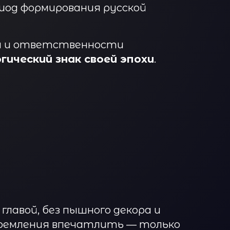
риод формирования русской
ти и ответственности
гический знак своей эпохи
.
главой, без пышного декора и
тремления впечатлить — только