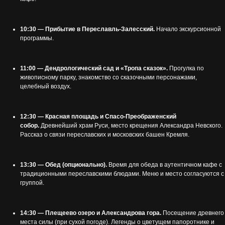
10:30 — Прибытие в Переславль-Залесский.
Начало экскурсионной
программы.
11:00 — Дендрологический сад и «Тропа сказок».
Прогулка по
живописному парку, знакомство со сказочными персонажами,
целебный воздух.
12:30 — Красная площадь и Спасо-Преображенский
собор.
Древнейший храм Руси, место крещения Александра Невского.
Рассказ о связи переславских и московских башен Кремля.
13:30 — Обед (опционально).
Время для обеда в аутентичном кафе с
традиционными переславскими блюдами. Меню и место согласуются с
группой.
14:30 — Плещеево озеро и Александрова гора.
Посещение древнего
места силы (при сухой погоде). Легенды о цветущем папоротнике и