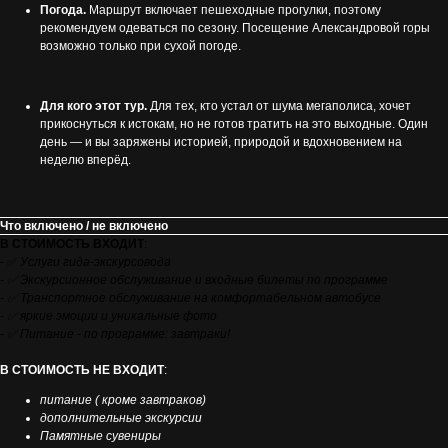
Погода.
Маршрут включает пешеходные прогулки, поэтому
рекомендуем одеваться по сезону. Посещение Александровой горы
возможно только при сухой погоде.
Для кого этот тур.
Для тех, кто устал от шума мегаполиса, хочет
прикоснуться к истокам, но не готов тратить на это выходные. Один
день — и вы заряжены историей, природой и вдохновением на
неделю вперёд.
Что включено / не включено
В СТОИМОСТЬ ВХОДИТ
:
- ✅
Услуги гида-экскурсовода
- ✅ Экскурсионное обслуживание и входные билеты по программе
- ✅ Транспортное обслуживание на комфортабельном автобусе
- ✅ яркие эмоции и уникальные фото
- ✅ Питание - по программе: завтраки!
В СТОИМОСТЬ НЕ ВХОДИТ
:
питание ( кроме завтраков)
дополнительные экскурсии
Памятные сувениры