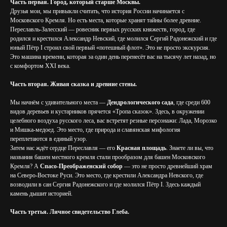
Часть первая. Город, который старше Москвы.
Друзья мои, мы привыкли считать, что история России начинается с
Московского Кремля. Но есть места, которые хранят тайны более древние.
Переславль-Залесский — ровесник первых русских княжеств, город, где
родился и крестился Александр Невский, где молился Сергий Радонежский и где
юный Пётр I строил свой первый «потешный флот». Это не просто экскурсия.
Это машина времени, которая за один день перенесёт вас на тысячу лет назад, но
с комфортом XXI века.
Часть вторая. Живая сказка и древние стены.
Мы начнём с удивительного места —
Дендрологического сада
, где среди 600
видов деревьев и кустарников прячется «Тропа сказок». Здесь, в окружении
целебного воздуха русского леса, вас встретят резные персонажи: Лада, Морозко
и Мишка-медоед. Это место, где природа и славянская мифология
переплетаются в единый узор.
Затем нас ждёт сердце Переславля — его
Красная площадь
. Знаете ли вы, что
названия башен местного кремля стали прообразом для башен Московского
Кремля? А
Спасо-Преображенский собор
— это не просто древнейший храм
на Северо-Востоке Руси. Это место, где крестили Александра Невского, где
возводили в сан Сергия Радонежского и где молился Пётр I. Здесь каждый
камень дышит историей.
Часть третья. Личное свидетельство Глеба.