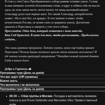
Я стоял у стен Спасо-Преображенского собора ранним осенним утром. Солнце
только начинало золотить белокаменные стены, и вдруг я поймал себя на мысли:
здесь, на этом самом месте, почти тысячу лет назад маленький княжич
Александр делал свои первые шаги. Тот самый Александр, который потом
скажет: «Не в силе Бог, а в правде». В этот момент я понял: чтобы
почувствовать Россию, не нужно ехать за тридевять земель. Достаточно
приехать в Переславль и замереть у стен этого собора.
Приезжайте. Один день, который останется с вами навсегда.
Ваш Глеб Брянский. В пути для того, чтобы рассказывать... Продолжение
следует...
Это лишь краткая программа. Хотите узнать, какие ещё тайны хранит
Переславль? Почему башни местного кремля стали именами московских? И
где именно искать цветущий папоротник? Читайте полный путевой дневник
Глеба в нашем блоге.
Добра и Гармонии 🙏
Программа тура (День за днём)
Что вас ждёт (VIP-уровень)
Важно знать
Что включено / не включено
Программа тура (День за днём)
08:30 — Сбор группы в Москве.
Посадка в автомобиль премиум-
класса (Land Rover Defender или Mercedes Vito). Приветственный
кофе.