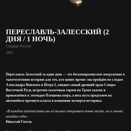
ПЕРЕСЛАВЛЬ-ЗАЛЕССКИЙ (2
ДНЯ / 1 НОЧЬ)
Сердце России
SKU:
Переславль-Залесский за один день — это бескомпромиссное погружение в
тысячелетнюю историю для тех, кто ценит время: мы пройдём по следам
Александра Невского и Петра I, увидим самый древний храм Северо-
Восточной Руси, встретим сказочных героев на Тропе сказок и
прикоснёмся к легендам Плещеева озера, а весь путь проделаем на
автомобиле премиум-класса в компании эксперта-историка.
«В каждом путешествии мы не только открываем новые места, но и заново
находим себя».
Николай Гоголь