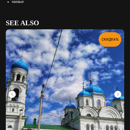
чаевые
SEE ALSO
СКИДКА%