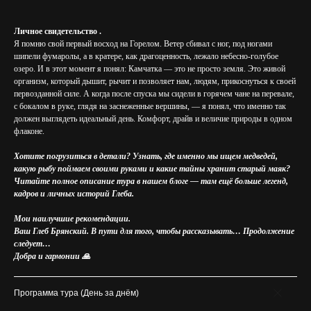
Личное свидетельство .
Я помню свой первый восход на Горелом. Ветер сбивал с ног, под ногами
шипели фумаролы, а в кратере, как драгоценность, лежало небесно-голубое
озеро. И в этот момент я понял: Камчатка — это не просто земля. Это живой
организм, который дышит, рычит и позволяет нам, людям, прикоснуться к своей
первозданной силе. А когда после спуска мы сидели в горячем чане на перевале,
с бокалом в руке, глядя на заснеженные вершины, — я понял, что именно так
должен выглядеть идеальный день. Комфорт, драйв и величие природы в одном
флаконе.
Хотите погрузиться в детали? Узнать, где именно мы ищем медведей,
какую рыбу поймаем своими руками и какие тайны хранит старый маяк?
Читайте полное описание тура в нашем блоге — там ещё больше легенд,
кадров и личных историй Глеба.
Мои наилучшие рекомендации.
Ваш Глеб Брянский. В пути для того, чтобы рассказывать… Продолжение
следует…
Добра и гармонии 🙏
Программа тура (День за днём)