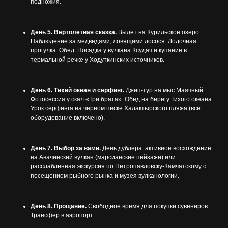
подножия.
День 5. Вертолётная сказка.
Вылет на Курильское озеро.
Наблюдение за медведями, ловящими лосося. Лодочная
прогулка. Обед. Посадка у вулкана Ксудач и купание в
термальной речке у Ходуткинских источников.
День 6. Тихий океан и серфинг.
Джип-тур на мыс Маячный.
Фотосессия у скал «Три брата». Обед на берегу Тихого океана.
Урок серфинга на чёрном песке Халактырского пляжа (всё
оборудование включено).
День 7. Выбор за вами.
День дублёра: активное восхождение
на Авачинский вулкан (марсианские пейзажи) или
расслабленная экскурсия по Петропавловску-Камчатскому с
посещением рыбного рынка и музея вулканологии.
День 8. Прощание.
Свободное время для покупки сувениров.
Трансфер в аэропорт.