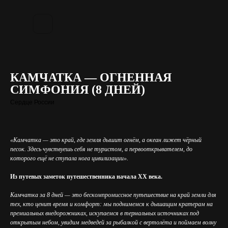
КАМЧАТКА — ОГНЕННАЯ
СИМФОНИЯ (8 ДНЕЙ)
Сердце России
«Камчатка — это край, где земля дышит огнём, а океан лижет чёрный
песок. Здесь чувствуешь себя не туристом, а первооткрывателем, до
которого ещё не ступала нога цивилизации».
Из путевых заметок путешественника начала XX века.
Камчатка за 8 дней — это бескомпромиссное путешествие на край земли для
тех, кто ценит время и комфорт: мы поднимемся к дышащим кратерам на
премиальных внедорожниках, искупаемся в термальных источниках под
открытым небом, увидим медведей за рыбалкой с вертолёта и поймаем волну