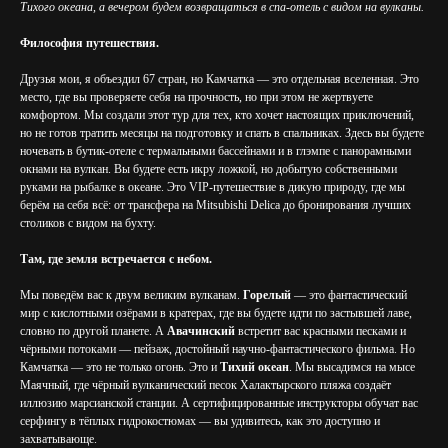
Тихого океана, а вечером будем возвращаться в спа-отель с видом на вулканы.
Философия путешествия.
Друзья мои, я объездил 67 стран, но Камчатка — это отдельная вселенная. Это
место, где вы проверяете себя на прочность, но при этом не жертвуете
комфортом. Мы создали этот тур для тех, кто хочет настоящих приключений,
но не готов тратить месяцы на подготовку и спать в спальниках. Здесь вы будете
ночевать в бутик-отеле с термальными бассейнами и в глэмпе с панорамными
окнами на вулкан. Вы будете есть икру ложкой, но добытую собственными
руками на рыбалке в океане. Это VIP-путешествие в дикую природу, где мы
берём на себя всё: от трансфера на Mitsubishi Delica до бронирования лучших
столиков с видом на бухту.
Там, где земля встречается с небом.
Мы поведём вас к двум великим вулканам.
Горелый
— это фантастический
мир с кислотными озёрами в кратерах, где вы будете идти по застывшей лаве,
словно по другой планете. А
Авачинский
встретит вас красными песками и
чёрными потоками — пейзаж, достойный научно-фантастического фильма. Но
Камчатка — это не только огонь. Это и
Тихий океан
. Мы высадимся на мысе
Маячный, где чёрный вулканический песок Халактырского пляжа создаёт
иллюзию марсианской станции. А сертифицированные инструкторы обучат вас
серфингу в тёплых гидрокостюмах — вы удивитесь, как это доступно и
захватывающе.