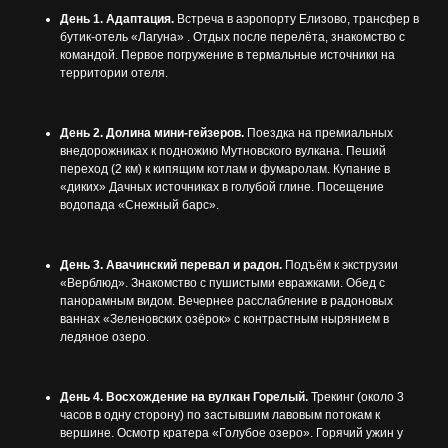
День 1. Адаптация.
Встреча в аэропорту Елизово, трансфер в
бутик-отель «Лагуна» . Отдых после перелёта, знакомство с
командой. Первое погружение в термальные источники на
территории отеля.
День 2. Долина мини-гейзеров.
Поездка на премиальных
внедорожниках к подножию Мутновского вулкана. Пеший
переход (2 км) к кипящим котлам и фумаролам. Купание в
«диких» Дачных источниках в голубой глине. Посещение
водопада «Снежный барс».
День 3. Авачинский перевал и радон.
Подъём к экструзии
«Верблюд». Знакомство с пушистыми евражками. Обед с
панорамным видом. Вечернее расслабление в радоновых
ваннах «Зеленовских озёрок» с контрастным нырянием в
ледяное озеро.
День 4. Восхождение на вулкан Горелый.
Трекинг (около 3
часов в одну сторону) по застывшим лавовым потокам к
вершине. Осмотр кратера «Голубое озеро». Горячий ужин у