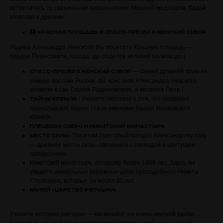
встретитесь со сказочными персонажами: Мишкой-медоедом, Ладой,
Морозко и другими.
🏰
Красная Площадь и Спасо-Преображенский собор
Родина Александра Невского: Вы посетите Красную площадь —
сердце Переславля, города, где родился великий полководец.
— самый древний храм на
Спасо-Преображенский собор
северо-востоке России, где крестили Александра Невского,
возвели в сан Сергия Радонежского, и молился Пётр I.
- Узнаете гипотезу о том, что названия
Тайны Кремля
переславских башен стали именами башен Московского
Кремля.
Плещеево озеро и Никитский монастырь
Посетим (при сухой погоде) Александрову гору
Место силы-
— древнее место силы, связанное с легендой о цветущем
папоротнике.
Никитский монастырь, которому более 1000 лет. Здесь вы
увидите уникальные верижные цепи преподобного Никиты
Столпника, которые он носил 30 лет.
Музей «Царство Ряпушки»
Узнаете историю ряпушки — маленькой, но очень вкусной рыбки,