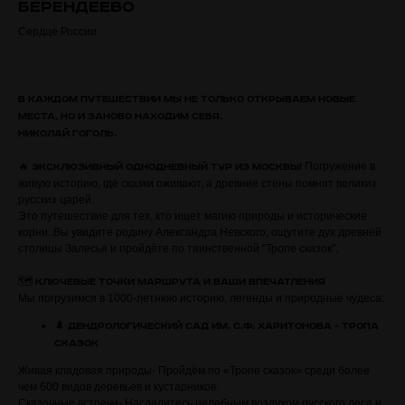
Берендеево
Сердце России
В каждом путешествии мы не только открываем новые
места, но и заново находим себя.
Николай Гоголь.
🔥
Погружение в
Эксклюзивный однодневный тур из Москвы!
живую историю, где сказки оживают, а древние стены помнят великих
русских царей.
Это путешествие для тех, кто ищет магию природы и исторические
корни. Вы увидите родину Александра Невского, ощутите дух древней
столицы Залесья и пройдёте по таинственной "Тропе сказок".
🗺️
Ключевые точки маршрута и Ваши впечатления
Мы погрузимся в 1000-летнюю историю, легенды и природные чудеса:
🌲
Дендрологический сад им. С.Ф. Харитонова - Тропа
Сказок
Живая кладовая природы- Пройдём по «Тропе сказок» среди более
чем 600 видов деревьев и кустарников.
Сказочные встречи- Насладитесь целебным воздухом русского леса и