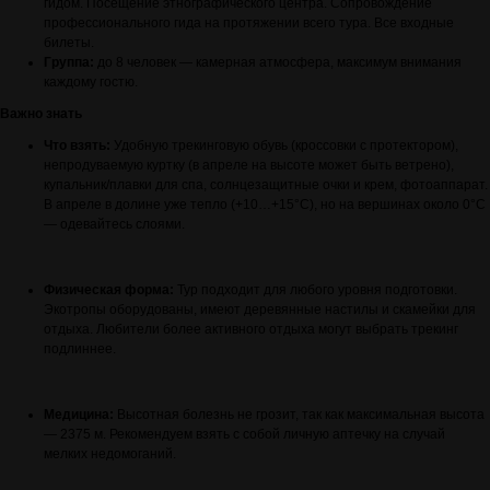
гидом. Посещение этнографического центра. Сопровождение
профессионального гида на протяжении всего тура. Все входные
билеты.
Группа:
до 8 человек — камерная атмосфера, максимум внимания
каждому гостю.
Важно знать
Что взять:
Удобную трекинговую обувь (кроссовки с протектором),
непродуваемую куртку (в апреле на высоте может быть ветрено),
купальник/плавки для спа, солнцезащитные очки и крем, фотоаппарат.
В апреле в долине уже тепло (+10…+15°C), но на вершинах около 0°C
— одевайтесь слоями.
Физическая форма:
Тур подходит для любого уровня подготовки.
Экотропы оборудованы, имеют деревянные настилы и скамейки для
отдыха. Любители более активного отдыха могут выбрать трекинг
подлиннее.
Медицина:
Высотная болезнь не грозит, так как максимальная высота
— 2375 м. Рекомендуем взять с собой личную аптечку на случай
мелких недомоганий.