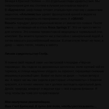
Вечера в Красной Поляне — это отдельная глава удовольствия. Мы
забронируем для вас столики в лучших ресторанах курорта.
В
«Брунелло»
шеф-повар готовит итальянскую классику с кавказским
акцентом.
«Альпинисты»
удивят французской кухней и видом на
заснеженные вершины из панорамных окон. А
«GRAND
Resort»
порадует дегустационным меню от именитого повара. После
ужина — возвращение в отель
Rosa Springs 5
*. Это не просто место
для ночлега. Это клиника превентивной медицины и термальный спа-
комплекс. Вы можете провести час в бассейне с минеральной водой, а
затем заказать расслабляющий массаж. В этом отеле лечат не тело, а
душу — через тепло, тишину и заботу.
Личное свидетельство Глеба.
Я помню свой первый закат на смотровой площадке «Чёрная
пирамида». Мы сидели на деревянных шезлонгах, пили горячий чай из
термоса, и солнце медленно уходило за горизонт, окрашивая снежные
вершины в розовый цвет. Вокруг не было ни души — только ветер и
мы. А через час мы уже сидели в ресторане «Альпинисты» с бокалом
красного, и я понял: именно так и должен выглядеть идеальный день.
Драйв, природа, комфорт и вкусная еда — всё в одном флаконе. Я
хочу, чтобы вы тоже это почувствовали.
Мои наилучшие рекомендации.
Ваш Глеб Брянский. В пути для того, чтобы рассказывать…