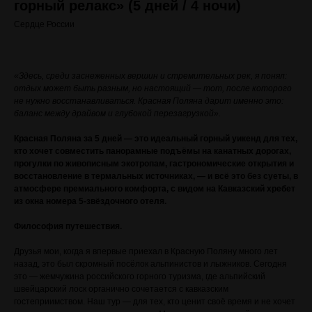
горный релакс» (5 дней / 4 ночи)
Сердце России
«Здесь, среди заснеженных вершин и стремительных рек, я понял:
отдых может быть разным, но настоящий — тот, после которого
не нужно восстанавливаться. Красная Поляна дарит именно это:
баланс между драйвом и глубокой перезагрузкой».
Красная Поляна за 5 дней — это идеальный горный уикенд для тех,
кто хочет совместить панорамные подъёмы на канатных дорогах,
прогулки по живописным экотропам, гастрономические открытия и
восстановление в термальных источниках, — и всё это без суеты, в
атмосфере премиального комфорта, с видом на Кавказский хребет
из окна номера 5-звёздочного отеля.
Философия путешествия.
Друзья мои, когда я впервые приехал в Красную Поляну много лет
назад, это был скромный посёлок альпинистов и лыжников. Сегодня
это — жемчужина российского горного туризма, где альпийский
швейцарский лоск органично сочетается с кавказским
гостеприимством. Наш тур — для тех, кто ценит своё время и не хочет