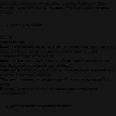
Спуск. Свободное время для посещения термального комплекса отеля.
Вечером — ужин в ресторане
«Брунелло»
(итальянская кухня, авторский
подход).
День 3. День выбора.
Завтрак.
День на выбор:
Вариант А (активный):
Трекинг по более протяжённой экотропе (например, к
водопаду «Поликаря» или по маршруту «Горная кардиотропа») в
сопровождении гида. Около 8–10 км.
Вариант Б (экстремальный):
Веревочный парк, зиплайн или рафтинг по
реке Мзымта (для желающих острых ощущений).
Вариант В (релакс):
Спа-день в отеле: массажи, обёртывания, термальные
бассейны. Прогулка по Роза Хутор.
Обед самостоятельно (рекомендуем кафе «Приют» или фуд-корт на Роза
Хутор).
Вечером — ужин в ресторане
«Альпинисты»
(французская кухня,
панорамные окна).
День 4. Этнография и свободное время.