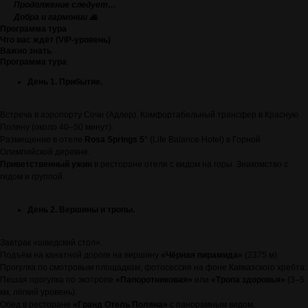
Продолжение следует…
Добра и гармонии 🙏
Программа тура
Что вас ждёт (VIP-уровень)
Важно знать
Программа тура
День 1. Прибытие.
Встреча в аэропорту Сочи (Адлер). Комфортабельный трансфер в Красную
Поляну (около 40–50 минут).
Размещение в отеле
Rosa Springs 5
* (Life Balance Hotel) в Горной
Олимпийской деревне.
Приветственный ужин
в ресторане отеля с видом на горы. Знакомство с
гидом и группой.
День 2. Вершины и тропы.
Завтрак «шведский стол».
Подъём на канатной дороге на вершину
«Чёрная пирамида»
(2375 м).
Прогулка по смотровым площадкам, фотосессия на фоне Кавказского хребта.
Пешая прогулка по экотропе
«Папоротниковая»
или
«Тропа здоровья»
(3–5
км, лёгкий уровень).
Обед в ресторане
«Гранд Отель Поляна»
с панорамным видом.