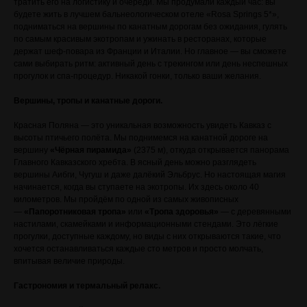
тратить его на логистику и очереди. Мы продумали каждый час: вы
будете жить в лучшем бальнеологическом отеле «Rosa Springs 5*»,
подниматься на вершины по канатным дорогам без ожидания, гулять
по самым красивым экотропам и ужинать в ресторанах, которые
держат шеф-повара из Франции и Италии. Но главное — вы сможете
сами выбирать ритм: активный день с трекингом или день неспешных
прогулок и спа-процедур. Никакой гонки, только ваши желания.
Вершины, тропы и канатные дороги.
Красная Поляна — это уникальная возможность увидеть Кавказ с
высоты птичьего полёта. Мы поднимемся на канатной дороге на
вершину
«Чёрная пирамида»
(2375 м), откуда открывается панорама
Главного Кавказского хребта. В ясный день можно разглядеть
вершины Аибги, Чугуш и даже далёкий Эльбрус. Но настоящая магия
начинается, когда вы ступаете на экотропы. Их здесь около 40
километров. Мы пройдём по одной из самых живописных
—
«Папоротниковая тропа»
или
«Тропа здоровья»
— с деревянными
настилами, скамейками и информационными стендами. Это лёгкие
прогулки, доступные каждому, но виды с них открываются такие, что
хочется останавливаться каждые сто метров и просто молчать,
впитывая величие природы.
Гастрономия и термальный релакс.