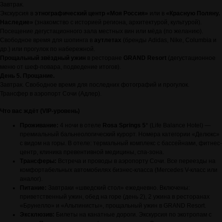
Завтрак.
Экскурсия в
этнографический центр «Моя Россия»
или в
«Красную Поляну.
Наследие»
(знакомство с историей региона, архитектурой, культурой).
Посещение дегустационного зала местных вин или мёда (по желанию).
Свободное время для шопинга в
аутлетах
(бренды Adidas, Nike, Columbia и
др.) или прогулок по набережной.
Прощальный звёздный ужин
в ресторане
GRAND Resort
(дегустационное
меню от шеф-повара, подведение итогов).
День 5. Прощание.
Завтрак. Свободное время для последних фотографий и прогулок.
Трансфер в аэропорт Сочи (Адлер).
Что вас ждёт (VIP-уровень)
Проживание:
4 ночи в отеле
Rosa Springs 5
* (Life Balance Hotel) —
премиальный бальнеологический курорт. Номера категории «Делюкс»
с видом на горы. В отеле: термальный комплекс с бассейнами, фитнес-
центр, клиника превентивной медицины, спа-зона.
Трансферы:
Встреча и проводы в аэропорту Сочи. Все переезды на
комфортабельных автомобилях бизнес-класса (Mercedes V-класс или
аналог).
Питание:
Завтраки «шведский стол» ежедневно. Включены:
приветственный ужин, обед на горе (день 2), 2 ужина в ресторанах
«Брунелло» и «Альпинисты», прощальный ужин в GRAND Resort.
Эксклюзив:
Билеты на канатные дороги. Экскурсия по экотропам с