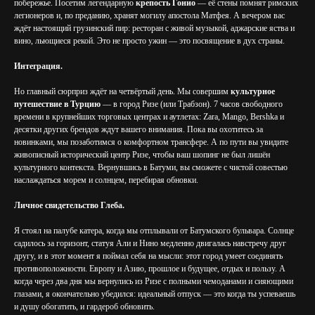
побережье. Посетим легендарную
крепость Гонио
— её стены помнят римских
легионеров и, по преданию, хранят могилу апостола Матфея. А вечером вас
ждёт настоящий грузинский пир: ресторан с живой музыкой, аджарские яства и
вино, льющиеся рекой. Это не просто ужин — это посвящение в дух страны.
Интеграция.
Но главный сюрприз ждёт на четвёртый день. Мы совершим
культурное
путешествие в Турцию
— в город Ризе (или Трабзон). 7 часов свободного
времени в крупнейших торговых центрах и аутлетах: Zara, Mango, Bershka и
десятки других брендов ждут вашего внимания. Пока вы охотитесь за
новинками, мы позаботимся о комфортном трансфере. А по пути вы увидите
живописный исторический центр Ризе, чтобы ваш шопинг не был лишён
культурного контекста. Вернувшись в Батуми, вы сможете с чистой совестью
наслаждаться морем и солнцем, перебирая обновки.
Личное свидетельство Глеба.
Я стоял на палубе катера, когда мы отплывали от Батумского бульвара. Солнце
садилось за горизонт, статуя Али и Нино медленно двигалась навстречу друг
другу, и в этот момент я поймал себя на мысли: этот город умеет соединять
противоположности. Европу и Азию, прошлое и будущее, отдых и пользу. А
когда через два дня мы вернулись из Ризе с полными чемоданами и сияющими
глазами, я окончательно убедился: идеальный отпуск — это когда ты успеваешь
и душу обогатить, и гардероб обновить.