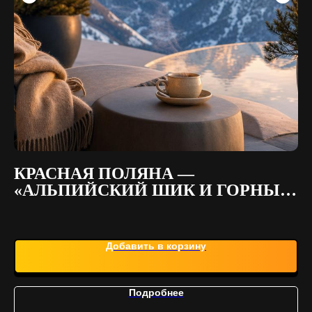
КРАСНАЯ ПОЛЯНА —
Т
«АЛЬПИЙСКИЙ ШИК И ГОРНЫЙ
Р
РЕЛАКС» (5 ДНЕЙ / 4 НОЧИ)
Т
Добавить в корзину
Подробнее