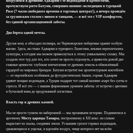
погрузимся в древнюю Аджарию с её водопадами и крепостями,
прочувствуем ритм Батуми, совершим шопинг-экспедицию в турецкий
Ризе (7 часов свободного времени в торговых центрах!), а вечера проведём
за грузинским столом с вином и танцами, — и всё это с VIP-комфортом,
без единой организационной заботы.
Два берега одной мечты.
Друзья мои, я объездил полмира, но Черноморское побережье хранит особую
магию. Здесь, на стыке Аджарии и турецкого Лазистана, веками переплетались
культуры, а сегодня мы можем прикоснуться к этому уникальному сплаву. Мы
создали этот тур для тех, кто хочет не просто отдохнуть, а привезти домой две
главные ценности: глубокие впечатления от древних земель и обновлённый
гардероб из мировых брендов. Батуми встретит вас архитектурным коктейлем
— от европейских особняков до футуристических башен, горная Аджария
удивит мощью водопадов, а Турция подарит тот самый шопинг-азарт без суеты и
стресса. И всё это — с нашим фирменным уровнем заботы: от встречи с цветами
и бутылкой вина до продуманной логистики.
Власть гор и древних камней.
Мы не просто гуляем по набережной — мы проживаем историю. Поднимемся к
арочному
Мосту царицы Тамары
, построенному в XII веке: он словно
вырастает из скалы, соединяя эпохи. Услышим грохот горных водопадов,
срывающихся в ущелья, и вдохнём воздух, чище которого нет на всём