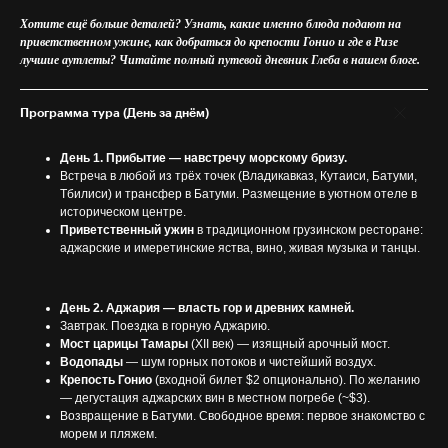
Хотите ещё больше деталей? Узнать, какие именно блюда подают на
приветственном ужине, как добраться до крепости Гонио и где в Ризе
лучшие аутлеты? Читайте полный путевой дневник Глеба в нашем блоге.
Программа тура (День за днём)
День 1. Прибытие — навстречу морскому бризу.
Встреча в любой из трёх точек (Владикавказ, Кутаиси, Батуми,
Тбилиси) и трансфер в Батуми. Размещение в уютном отеле в
историческом центре.
Приветственный ужин
в традиционном грузинском ресторане:
аджарские и имеретинские яства, вино, живая музыка и танцы.
День 2. Аджария — власть гор и древних камней.
Завтрак. Поездка в горную Аджарию.
Мост царицы Тамары
(XII век) — изящный арочный мост.
Водопады
— шум горных потоков и чистейший воздух.
Крепость Гонио
(входной билет $2 опционально). По желанию
— дегустация аджарских вин в местном погребе (~$3).
Возвращение в Батуми. Свободное время: первое знакомство с
морем и пляжем.