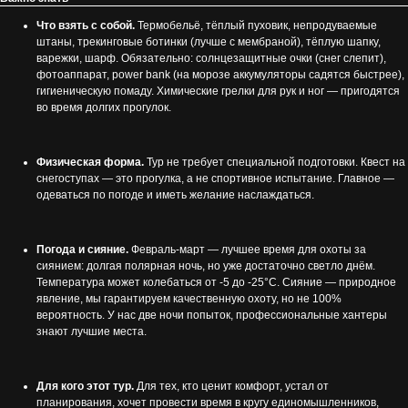
Что взять с собой.
Термобельё, тёплый пуховик, непродуваемые
штаны, трекинговые ботинки (лучше с мембраной), тёплую шапку,
варежки, шарф. Обязательно: солнцезащитные очки (снег слепит),
фотоаппарат, power bank (на морозе аккумуляторы садятся быстрее),
гигиеническую помаду. Химические грелки для рук и ног — пригодятся
во время долгих прогулок.
Физическая форма.
Тур не требует специальной подготовки. Квест на
снегоступах — это прогулка, а не спортивное испытание. Главное —
одеваться по погоде и иметь желание наслаждаться.
Погода и сияние.
Февраль-март — лучшее время для охоты за
сиянием: долгая полярная ночь, но уже достаточно светло днём.
Температура может колебаться от -5 до -25°C. Сияние — природное
явление, мы гарантируем качественную охоту, но не 100%
вероятность. У нас две ночи попыток, профессиональные хантеры
знают лучшие места.
Для кого этот тур.
Для тех, кто ценит комфорт, устал от
планирования, хочет провести время в кругу единомышленников,