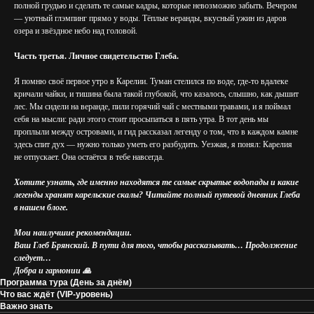
полной грудью и сделать те самые кадры, которые невозможно забыть. Вечером
— уютный глэмпинг прямо у воды. Тёплые веранды, вкусный ужин из даров
озера и звёздное небо над головой.
Часть третья. Личное свидетельство Глеба.
Я помню своё первое утро в Карелии. Туман стелился по воде, где-то вдалеке
кричали чайки, и тишина была такой глубокой, что казалось, слышно, как дышит
лес. Мы сидели на веранде, пили горячий чай с местными травами, и я поймал
себя на мысли: ради этого стоит просыпаться в пять утра. В тот день мы
проплыли между островами, и гид рассказал легенду о том, что в каждом камне
здесь спит дух — нужно только уметь его разбудить. Уезжая, я понял: Карелия
не отпускает. Она остаётся в тебе навсегда.
Хотите узнать, где именно находятся те самые скрытые водопады и какие
легенды хранят карельские скалы? Читайте полный путевой дневник Глеба
в нашем блоге.
Мои наилучшие рекомендации.
Ваш Глеб Брянский. В пути для того, чтобы рассказывать… Продолжение
следует…
Добра и гармонии 🙏
Программа тура (День за днём)
Что вас ждёт (VIP-уровень)
Важно знать