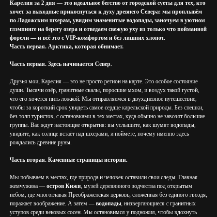
Карелия за 2 дня — это идеальное бегство от городской суеты для тех, кто
хочет за выходные прикоснуться к духу древнего Севера: мы проплывём
по Ладожским шхерам, увидим знаменитые водопады, заночуем в уютном
глэмпинге на берегу озера и отведаем свежую уху из только что пойманной
форели — и всё это с VIP-комфортом и без лишних хлопот.
Часть первая. Арктика, которая обнимает.
Часть первая. Здесь начинается Север.
Друзья мои, Карелия — это не просто регион на карте. Это особое состояние
души. Тысячи озёр, гранитные скалы, поросшие мхом, и воздух такой густой,
что его хочется пить ложкой. Мы отправляемся в двухдневное путешествие,
чтобы за короткий срок увидеть самое сердце карельской природы. Без спешки,
без толп туристов, с остановками в тех местах, куда обычно не завозят большие
группы. Вас ждут настоящие открытия: вы услышите, как шумят водопады,
увидите, как солнце встаёт над шхерами, и поймёте, почему именно здесь
рождались древние руны.
Часть вторая. Каменные страницы истории.
Мы побываем в местах, где природа и человек оставили свои следы. Главная
жемчужина —
остров Кижи
, музей деревянного зодчества под открытым
небом, где многоглавая Преображенская церковь, сложенная без единого гвоздя,
поражает воображение. А затем —
водопады
, низвергающиеся с гранитных
уступов среди вековых сосен. Мы остановимся у подножия, чтобы вдохнуть