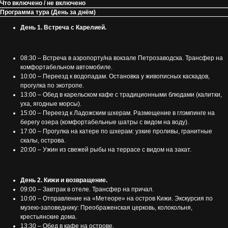
Что включено / не включено
Программа тура (День за днём)
День 1. Встреча с Карелией.
08:30 – Встреча в аэропорту/на вокзале Петрозаводска. Трансфер на
комфортабельном автомобиле.
10:00 – Переезд к водопадам. Остановка у живописных каскадов,
прогулка по экотропе.
13:00 – Обед в карельском кафе с традиционными блюдами (калитки,
уха, ягодные морсы).
15:00 – Переезд к Ладожским шхерам. Размещение в глэмпинге на
берегу озера (комфортабельные шатры с видом на воду).
17:00 – Прогулка на катере по шхерам: узкие проливы, гранитные
скалы, острова.
20:00 – Ужин из свежей рыбы на террасе с видом на закат.
День 2. Кижи и возвращение.
09:00 – Завтрак в отеле. Трансфер на причал.
10:00 – Отправление на «Метеоре» на остров Кижи. Экскурсия по
музею-заповеднику: Преображенская церковь, колокольня,
крестьянские дома.
13:30 – Обед в кафе на острове.