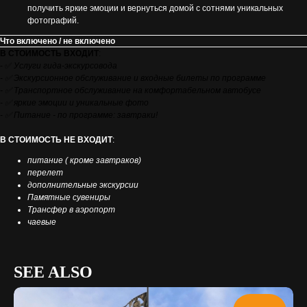
получить яркие эмоции и вернуться домой с сотнями уникальных
фотографий.
Что включено / не включено
В СТОИМОСТЬ ВХОДИТ
:
- ✅
Услуги гида-экскурсовода
- ✅ Экскурсионное обслуживание и входные билеты по программе
- ✅ Транспортное обслуживание на комфортабельном автобусе
- ✅ яркие эмоции и уникальные фото
- ✅ Питание - по программе: завтраки!
В СТОИМОСТЬ НЕ ВХОДИТ
:
питание ( кроме завтраков)
перелет
дополнительные экскурсии
Памятные сувениры
Трансфер в аэропорт
чаевые
SEE ALSO