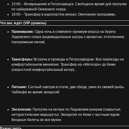
15:00 – Возвращение в Петрозаводск. Свободное время для прогулки
по набережной Онежского озера.
18:00 – Трансфер в аэропорт/на вокзал. Окончание программы.
Что вас ждёт (VIP-уровень)
Проживание:
Одна ночь в глэмпинге премиум-класса на берегу
Ладожского озера (индивидуальные шатры с кроватью, отоплением,
панорамным окном).
Трансферы:
Встреча и проводы в Петрозаводске. Все переезды на
комфортабельном минивэне. Трансфер на «Метеоре» до Кижи
(скоростной комфортабельный катер).
Питание:
Сытный завтрак в отеле, два обеда, ужин из свежей рыбы.
Чай/кофе во время экскурсий.
Эксклюзив:
Прогулка на катере по Ладожским шхерам (закрытые,
нетуристические маршруты). Экскурсия по Кижи с частным гидом.
Входные билеты во все музеи.
Важно знать