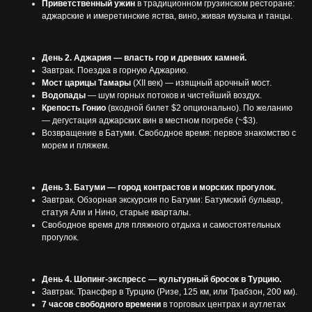
Приветственный ужин
в традиционном грузинском ресторане:
аджарские и имеретинские яства, вино, живая музыка и танцы.
День 2. Аджария — власть гор и древних камней.
Завтрак. Поездка в горную Аджарию.
Мост царицы Тамары
(XII век) — изящный арочный мост.
Водопады
— шум горных потоков и чистейший воздух.
Крепость Гонио
(входной билет $2 опционально). По желанию
— дегустация аджарских вин в местном погребе (~$3).
Возвращение в Батуми. Свободное время: первое знакомство с
морем и пляжем.
День 3. Батуми — город контрастов и морских прогулок.
Завтрак. Обзорная экскурсия по Батуми: Батумский бульвар,
статуя Али и Нино, старые кварталы.
Свободное время для пляжного отдыха и самостоятельных
прогулок.
День 4. Шопинг-экспресс — культурный бросок в Турцию.
Завтрак. Трансфер в Турцию (Ризе, 125 км, или Трабзон, 200 км).
7 часов свободного времени
в торговых центрах и аутлетах