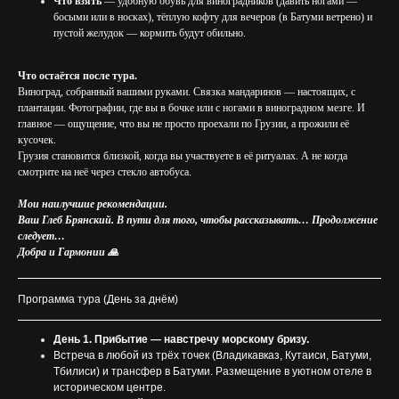
Что взять
— удобную обувь для виноградников (давить ногами —
босыми или в носках), тёплую кофту для вечеров (в Батуми ветрено) и
пустой желудок — кормить будут обильно.
Что остаётся после тура.
Виноград, собранный вашими руками. Связка мандаринов — настоящих, с
плантации. Фотографии, где вы в бочке или с ногами в виноградном мезге. И
главное — ощущение, что вы не просто проехали по Грузии, а прожили её
кусочек.
Грузия становится близкой, когда вы участвуете в её ритуалах. А не когда
смотрите на неё через стекло автобуса.
Мои наилучшие рекомендации.
Ваш Глеб Брянский. В пути для того, чтобы рассказывать… Продолжение
следует…
Добра и Гармонии 🙏
Программа тура (День за днём)
День 1. Прибытие — навстречу морскому бризу.
Встреча в любой из трёх точек (Владикавказ, Кутаиси, Батуми,
Тбилиси) и трансфер в Батуми. Размещение в уютном отеле в
историческом центре.