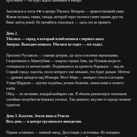
проезжаем — он будет ждать лыжников в январе.
Заселяемся в отель 4★ в центре Тбилиси. Вечером — приветственный ужин.
Живая музыка, танцы, тамада, который через полчаса станет вашим другом.
Вино льётся рекой. Не пытайтесь отказаться — здесь это не принято.
День 2.
Тбилиси — город, в который влюбляешься с первого шага
Завтрак. Выходим пешком. Тбилиси не ездят — его ходят.
Проспект Руставели — главная артерия, где шум и величие перемешаны.
Сворачиваем в Абанотубань — квартал серных бань, где Пушкин когда-то
«отмывался от впечатлений». Поднимаемся на крепость Нарикала — вид на
Старый город с высоты, после которого уже неважно, что будет дальше. Метехи
— древняя цитадель над Мтквари. Мост Мира — контраст стекла и истории.
Улица Шардени — крутые подъёмы, резные балконы, запахи вина и свежего
хлеба.
Обед — по желанию, каждый выбирает сам. Я обычно рекомендую маленькие
семейные погребки на боковых улочках. Там дешевле, вкуснее и гораздо меньше
туристов.
День 3. Кахетия. Земля вина и Ртвели
Весь день — в центре грузинского виноделия.
Первая остановка — винный завод. Дегустация у источника. Не изящных