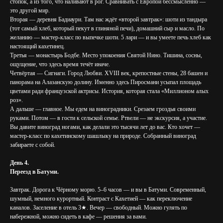
стопок, а из того, что наливают в рог. Сравнивать с Европой бессмысленно —
это другой мир.
Вторая — деревня Бадиаури. Там нас ждёт «второй завтрак»: шоти из тандыра
(тот самый хлеб, который пекут в глиняной печи), домашний сыр и масло. По
желанию — мастер-класс по выпечке шоти. 5 лари — и вы умеете печь хлеб как
настоящий кахетинец.
Третья — монастырь Бодбе. Место упокоения Святой Нино. Тишина, сосны,
ощущение, что здесь время течёт иначе.
Четвёртая — Сигнаги. Город Любви. XVIII век, крепостные стены, 28 башен и
панорама на Алазанскую долину. Именно здесь Пиросмани усыпал площадь
цветами ради французской актрисы. История, которая стала «Миллионом алых
роз».
А дальше — главное. Мы едем на виноградники. Срезаем гроздья своими
руками. Потом — в гости к сельской семье. Ртвели — не экскурсия, а участие.
Вы давите виноград ногами, как делали это тысячи лет до вас. Кто хочет —
мастер-класс по кахетинскому шашлыку на природе. Собранный виноград
забираете с собой.
День 4.
Переезд в Батуми.
Завтрак. Дорога к Чёрному морю. 5–6 часов — и вы в Батуми. Современный,
шумный, немного курортный. Контраст с Кахетией — как переключение
каналов. Заселение в отель 3★. Вечер — свободный. Можно гулять по
набережной, можно сидеть в кафе — решения за вами.