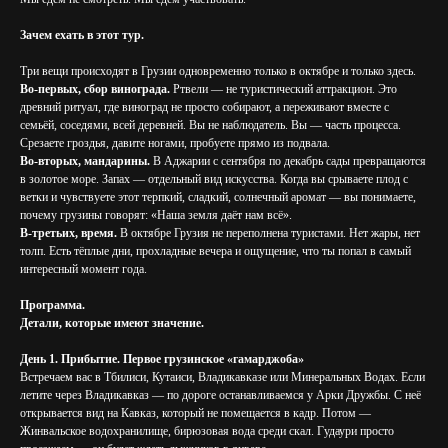
Зачем ехать в этот тур.
Три вещи происходят в Грузии одновременно только в октябре и только здесь.
Во-первых, сбор винограда.
Ртвели — не туристический аттракцион. Это
древний ритуал, где виноград не просто собирают, а переживают вместе с
семьёй, соседями, всей деревней. Вы не наблюдатель. Вы — часть процесса.
Срезаете гроздья, давите ногами, пробуете прямо из подвала.
Во-вторых, мандарины.
В Аджарии с сентября по декабрь сады превращаются
в золотое море. Запах — отдельный вид искусства. Когда вы срываете плод с
ветки и чувствуете этот терпкий, сладкий, солнечный аромат — вы понимаете,
почему грузины говорят: «Наша земля даёт нам всё».
В-третьих, время.
В октябре Грузия не переполнена туристами. Нет жары, нет
толп. Есть тёплые дни, прохладные вечера и ощущение, что ты попал в самый
интересный момент года.
Программа.
Детали, которые имеют значение.
День 1. Прибытие. Первое грузинское «гамарджоба»
Встречаем вас в Тбилиси, Кутаиси, Владикавказе или Минеральных Водах. Если
летите через Владикавказ — по дороге останавливаемся у Арки Дружбы. С неё
открывается вид на Кавказ, который не помещается в кадр. Потом —
Жинвальское водохранилище, бирюзовая вода среди скал. Гудаури просто