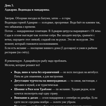
День 5.
Аджария. Водопады и мандарины.
Завтрак. Обзорная поездка по Батуми, затем — в горы.
Водопады горной Аджарии — холодные, прозрачные. Вода бьёт по камням так,
что забываешь о времени.
Потом — мандариновые плантации. В Аджарии цитрусы выращивают с IX века.
Сады в сезоне выглядят как золотые озёра. Вы заходите внутрь, срываете с
ветки, ощущаете этот липкий, сладкий сок на руках. Это не экскурсия. Это
момент, который становится воспоминанием.
Если есть желание — посещение винного дома (5 долларов) и ужин в рыбном
ресторане (по счёту).
Я рекомендую. Аджарийскую рыбу надо пробовать.
Мелочи, которые решают всё
Вода, вино и чача без ограничений
— во всех поездках на автобусе.
Пить не для опьянения, а для настроения.
Дегустация чурчхелы на виноградниках
— та самая, настоящая, с
орехами и мукой, а не туристическая.
Шопинг в Ризе или Трабзоне
— по желанию. Турция рядом, если
хочется посмотреть ещё одну страну.
Внимание к датам
— сезон мандаринов с сентября по декабрь. Если
едете после середины ноября — золото уже убрали.