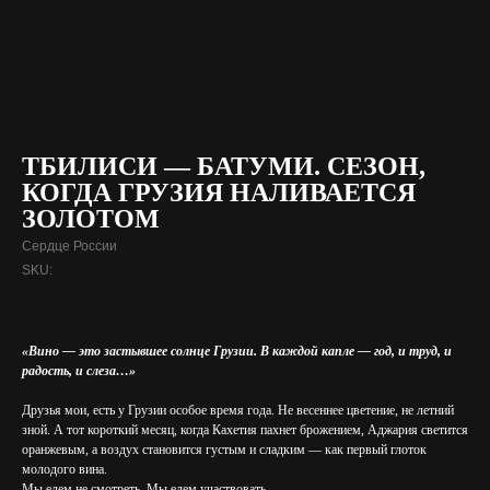
ТБИЛИСИ — БАТУМИ. СЕЗОН,
КОГДА ГРУЗИЯ НАЛИВАЕТСЯ
ЗОЛОТОМ
Сердце России
SKU:
«Вино — это застывшее солнце Грузии. В каждой капле — год, и труд, и
радость, и слеза…»
Друзья мои, есть у Грузии особое время года. Не весеннее цветение, не летний
зной. А тот короткий месяц, когда Кахетия пахнет брожением, Аджария светится
оранжевым, а воздух становится густым и сладким — как первый глоток
молодого вина.
Мы едем не смотреть. Мы едем участвовать.