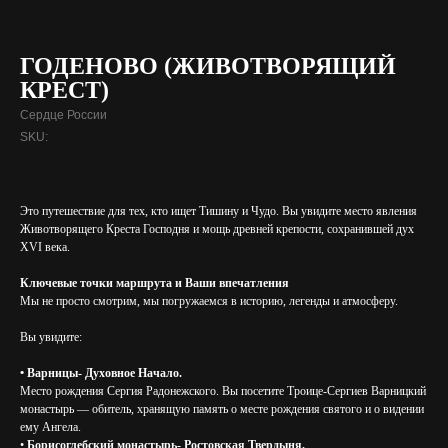
ГОДЕНОВО (ЖИВОТВОРЯЩИЙ
КРЕСТ)
Сердце России
SKU:
Это путешествие для тех, кто ищет Тишину и Чудо. Вы увидите место явления
Животворящего Креста Господня и мощь древней крепости, сохранившей дух
XVI века.
Ключевые точки маршрута и Ваши впечатления
Мы не просто смотрим, мы погружаемся в историю, легенды и атмосферу.
Вы увидите:
• Варницы- Духовное Начало.
Место рождения Сергия Радонежского. Вы посетите Троице-Сергиев Варницкий
монастырь — обитель, хранящую память о месте рождения святого и о видении
ему Ангела.
•
Борисоглебский монастырь- Ростовская Твердыня.