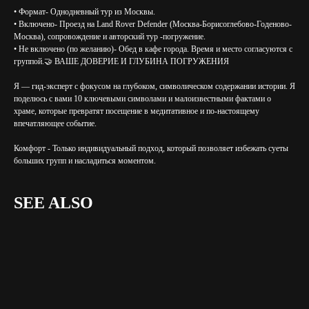
• Формат- Однодневный тур из Москвы.
• Включено- Проезд на Land Rover Defender (Москва-Борисоглебово-Годеново-
Москва), сопровождение и авторский тур -погружение.
• Не включено (по желанию)- Обед в кафе города. Время и место согласуются с
группой.🤝 ВАШЕ ДОВЕРИЕ И ГЛУБИНА ПОГРУЖЕНИЯ
Я — гид-эксперт с фокусом на глубоком, символическом содержании истории. Я
поделюсь с вами 10 ключевыми символами и малоизвестными фактами о
храме, которые превратят посещение в медитативное и по-настоящему
впечатляющее событие.
Комфорт - Только индивидуальный подход, который позволяет избежать суеты
больших групп и насладиться моментом.
SEE ALSO