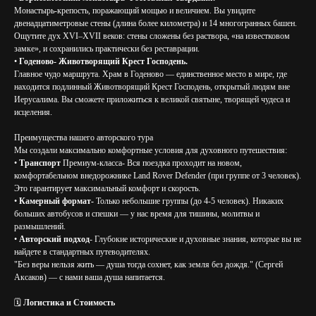
Монастырь-крепость, поражающий мощью и величием. Вы увидите
двенадцатиметровые стены (длина более километра) и 14 многогранных башен.
Ощутите дух XVI–XVII веков: стены сложены без раствора, «на известковом
замке», и сохранились практически без реставрации.
•
Годеново- Животворящий Крест Господень.
Главное чудо маршрута. Храм в Годеново — единственное место в мире, где
находится подлинный Животворящий Крест Господень, открытый людям вне
Иерусалима. Вы сможете приложиться к великой святыне, творящей чудеса и
исцеления.
Преимущества нашего авторского тура
Мы создали максимально комфортные условия для духовного путешествия:
•
Транспорт
Премиум-класса- Вся поездка проходит на новом,
комфортабельном внедорожнике Land Rover Defender (при группе от 3 человек).
Это гарантирует максимальный комфорт и скорость.
•
Камерный формат-
Только небольшие группы (до 4-5 человек). Никаких
больших автобусов и спешки — у нас время для тишины, молитвы и
размышлений.
•
Авторский подход
- Глубокие исторические и духовные знания, которые вы не
найдете в стандартных путеводителях.
"Без веры нельзя жить — душа тогда сохнет, как земля без дождя." (Сергей
Аксаков) — с нами ваша душа напитается.
🗓️
Логистика и Стоимость