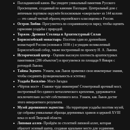
Палладианский канон- Вы увидите уникальный памятник Русского
Просвещения, созданный по канонам Палладио. Центральный дом с
античным портиком окружён белоснежным «ожерельем» из 144 колонн
— это самый чистый образец европейского классицизма в России.
Остров Любви-
Прогуляетесь по сохранившемуся парку, чтобы оценить
гармонию усадьбы с природой.
Торжок- Древняя Столица и Архитектурный Сплав
Борисоглебский монастырь-
Посетим один из древнейших
монастырей России (основан в 1038 г.) и увидим великолепный
Борисоглебский собор, также построенный по проекту Н. А. Львова.
Исторический центр
- Оценим высокую плотность архитектурных
памятников (286 объектов!) и прогуляемся по площади 9 Января с
ротондой Львова.
Тайны Зодчего
- Узнаем, как Львов применял свои инженерные знания,
чтобы соединить функциональность и эстетику.
Усадьба Василёво-
Мост-Загадка
«Чёртов мост» - Главное чудо инженерии! Стометровый арочный мост,
построенный без единого металлического крепления, удерживается
исключительно за счёт собственного веса. Узнаем, как Львов достиг
этого невероятного результата.
Музей деревянного зодчества
- На территории усадьбы посетим музей,
где собраны уникальные образцы деревянных храмов и церквей XVIII
века со всей Тверской области.
Липовая аллея-
Пройдём по столетней липовой аллее, которая
образует зеленый шатер, создавая идеальное место для уединения.