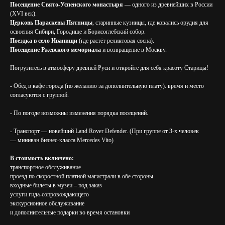
Посещение Свято-Успенского монастыря
— одного из древнейших в России
(XVI век).
Церковь Параскевы Пятницы
, старинные кузницы, где ковались орудия для
освоения Сибири, Городище и Борисоглебский собор.
Поездка в село Иванищи
(где растёт реликтовая сосна).
Посещение Ржевского мемориала
и возвращение в Москву.
Погрузитесь в атмосферу древней Руси и откройте для себя красоту Старицы!
- Обед в кафе города (по желанию за дополнительную плату). время и место
согласуются с группой.
- По погоде возможны изменения порядка посещений.
- Транспорт — новейший Land Rover Defender. (При группе от 3-х человек
— минивэн бизнес-класса Mercedes Vito)
В стоимость включено:
транспортное обслуживание
проезд по скоростной платной магистрали в обе стороны
входные билеты в музеи – под заказ
услуги гида-сопровождающего
экскурсионное обслуживание
и дополнительные подарки во время остановки