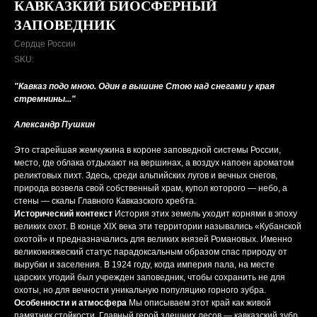
КАВКАЗКИЙ БИОСФЕРНЫЙ
ЗАПОВЕДНИК
Сердце России
SKU:
"Кавказ подо мною. Один в вышине Стою над снегами у края
стремнины..."
Александр Пушкин
Это старейшая жемчужина в короне заповедной системы России,
место, где облака отдыхают на вершинах, а воздух напоен ароматом
реликтовых пихт. Здесь, среди альпийских лугов и вечных снегов,
природа возвела свой собственный храм, купол которого — небо, а
стены — скалы Главного Кавказского хребта.
Исторический контекст
История этих земель уходит корнями в эпоху
великих охот. В конце XIX века эти территории назывались «Кубанской
охотой» и предназначались для великих князей Романовых. Именно
великокняжеский статус парадоксальным образом спас природу от
вырубки и заселения. В 1924 году, когда империя пала, на месте
царских угодий был учрежден заповедник, чтобы сохранить не для
охоты, но для вечности уникальную популяцию горного зубра.
Особенности и атмосфера
Мы описываем этот край как живой
памятник стойкости. Главный герой здешних лесов — кавказский зубр,