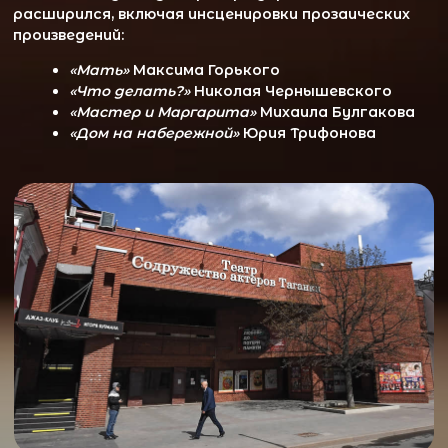
работы стали неотъемлемой частью
истории Таганки. Любимов создал уникальную
режиссёрскую школу, где политическая
осознанность сочеталась с театральной
новаторностью и глубоким психологизмом
актёрской игры.
Интересные факты
Театр стал знаменитым благодаря
Юрию Любимову.
Спектакль
«Гамлет»
стал
театральной сенсацией.
Таганка активно конфликтовала с
советской властью, олицетворяя
свободу творчества.
В 1990-е годы театр стал важным
отражением переходного периода в
России.
Современное значение
Сегодня Театр на Таганке сохраняет свои
авангардные традиции, сочетая
классические и современные постановки. Он
остаётся платформой для театральных
экспериментов, привлекая зрителей,
интересующихся нестандартными формами
искусства, и продолжает быть одной из
ведущих сцен Москвы.