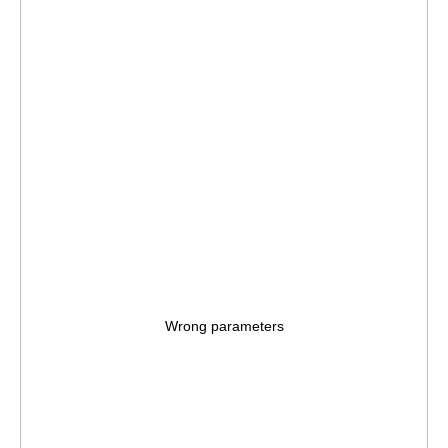
Ваш email
Ваши контакты
Ваш контактный номер
ОТПРАВИТЬ
Wrong parameters