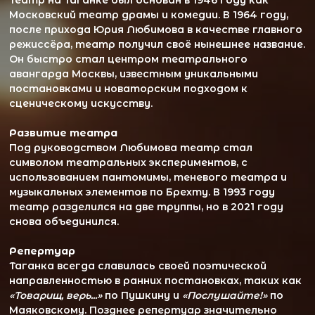
Таганка всегда славилась своей поэтической
направленностью в ранних постановках, таких как
«Товарищ, верь...»
по Пушкину и
«Послушайте!»
по
Маяковскому. Позднее репертуар значительно
расширился, включая инсценировки прозаических
произведений:
«Мать»
Максима Горького
«Что делать?»
Николая Чернышевского
«Мастер и Маргарита»
Михаила Булгакова
«Дом на набережной»
Юрия Трифонова
Ключевые фигуры
На сцене театра выступали великие
артисты, включая Владимира Высоцкого, чьи