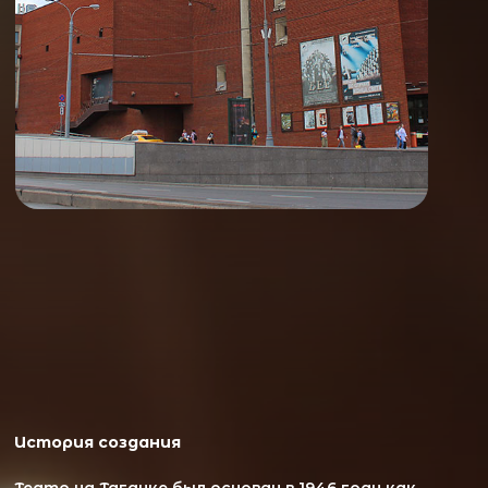
История создания
Театр на Таганке был основан в 1946 году как
Московский театр драмы и комедии. В 1964 году,
после прихода Юрия Любимова в качестве главного
режиссёра, театр получил своё нынешнее название.
Он быстро стал центром театрального
авангарда Москвы, известным уникальными
постановками и новаторским подходом к
сценическому искусству.
Развитие театра
Под руководством Любимова театр стал
символом театральных экспериментов, с
использованием пантомимы, теневого театра и
музыкальных элементов по Брехту. В 1993 году
театр разделился на две труппы, но в 2021 году
снова объединился.
Репертуар