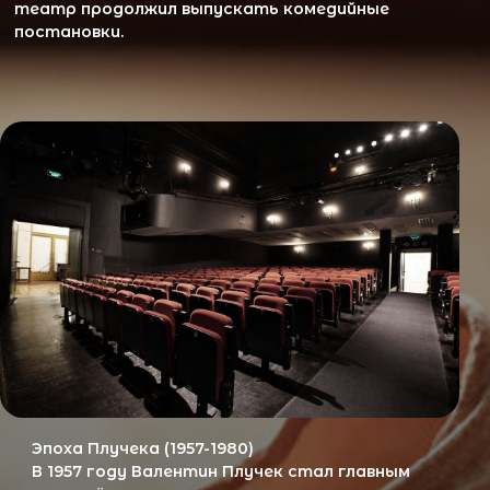
Ширвиндт и новый курс
В 2000 году художественным руководителем
стал Александр Ширвиндт, который
продолжил традиции театра, привнеся
современные комедии, такие как «Слишком
женатый таксист» и «Дураки».
Театр сегодня
Сегодня Московский театр сатиры
продолжает радовать зрителей, сочитая
классические традиции с современными
постановками и гастролями. Слияние с
Прогресс Сценой открывает новые
горизонты для театра.