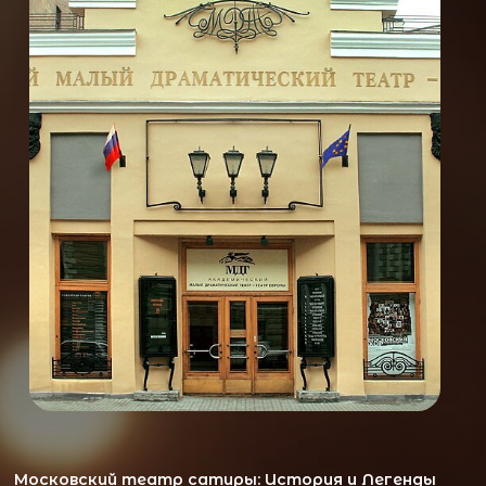
Московский театр сатиры: История и Легенды
Московский театр сатиры — это важная
культурная институция, которая с момента
своего основания в 1924 году продолжает
радовать зрителей остроумными постановками.
Театр стал местом, где классика, сатира и
авангард успешно сочетаются.
Рождение театра: 1920-е годы
Театр открылся 1 октября 1924 года в подвале
дома в Большом Гнездниковском переулке. Первые
спектакли, как «Захолустье» и «Спокойно снимаю»,
завоевали популярность благодаря миниатюрным
обозрениям, с остроумными сюжетами и
актуальными темами.
Театр в годы войны