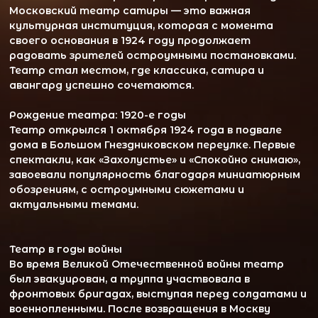
Во время Великой Отечественной войны театр
был эвакуирован, а труппа участвовала в
фронтовых бригадах, выступая перед солдатами и
военнопленными. После возвращения в Москву
театр продолжил выпускать комедийные
постановки.
Эпоха Плучека (1957-1980)
В 1957 году Валентин Плучек стал главным
режиссёром, создав выдающуюся труппу с
такими актёрами, как Анатолий Папанов,
Андрей Миронов, Татьяна Пельтцер.
Культовыми стали постановки