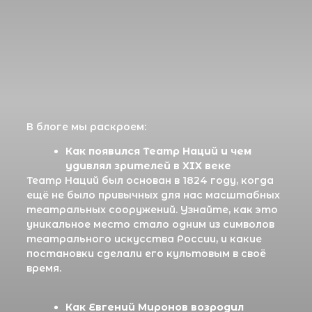
самых инновационных площадок Москвы. Мы
расскажем о том, как актёр и режиссёр
привнёс новые идеи и стиль, что позволило
Театру Наций стать центром авангарда.
Три сцены театра, каждая из
которых — отдельный мир с
уникальным подходом к искусству
Театр Наций состоит из нескольких
площадок, каждая из которых имеет свою
специфику и атмосферу. Узнайте, как эти
сцены превращаются в пространство для
воплощения самых смелых театральных идей.
Почему Театр Наций не имеет
постоянной труппы, и как это даёт
свободу для экспериментов
В отличие от многих театров, где составы
актёров остаются неизменными, Театр
Наций активно сотрудничает с разными
артистами и режиссёрами. Мы расскажем,
как такая гибкость позволяет театру
оставаться в авангарде культурной жизни и
быть всегда актуальным.
Как зарубежные режиссёры и
современные звезды искусства