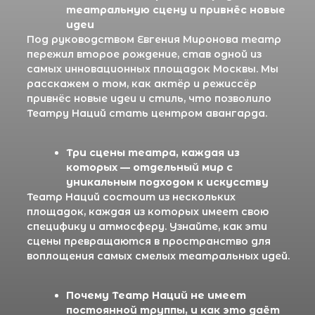
работают в Театре Наций и
что они привносят в
московскую театральную
жизнь
Театр Наций стал платформой для
мировых мастеров. Режиссёры, такие
как Роберт Лепаж и Константин
Богомолов, привнесли в российскую
театральную сцену новые формы и
подходы. Мы расскажем, как их
творчество обогатило московскую
культурную жизнь.