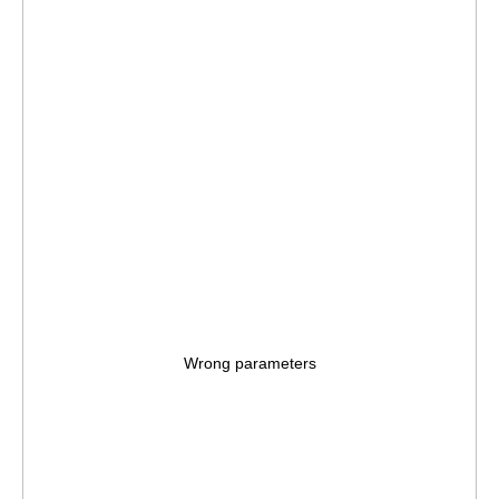
Ваш email
Ваши контакты
Ваш контактный номер
ОТПРАВИТЬ
Wrong parameters