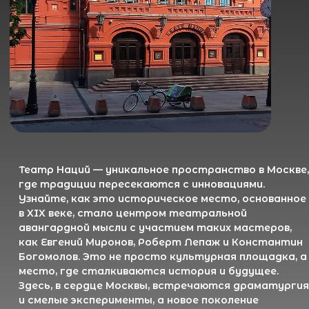
Театр Наций — уникальное пространство в Москве,
где традиции пересекаются с инновациями.
Узнайте, как это историческое место, основанное
в XIX веке, стало центром театральной
авангардной мысли с участием таких мастеров,
как Евгений Миронов, Роберт Лепаж и Константин
Богомолов. Это не просто культурная площадка, а
место, где сталкиваются история и будущее.
Здесь, в сердце Москвы, встречаются драматургия
и смелые эксперименты, а новое поколение
театральных мастеров находит свою сцену.
Узнайте, как уникальные постановки и
международные режиссёры придают театру новое
дыхание.
Театр Наций
— это пространство, где прошлое
встречается с будущим. Здесь, в самом сердце
Москвы, вот уже более века рождаются яркие
театральные открытия. Это не просто сцена —
это живой организм, где оживает история, а
смелые эксперименты становятся классикой
завтрашнего дня. Место, где культурное наследие
соседствует с авангардом, а самые яркие
театральные умы мира находят свою сцену.