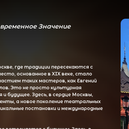
менное Значение
где традиции пересекаются с
основанное в XIX веке, стало
м таких мастеров, как Евгений
то не просто культурная
ущее. Здесь, в сердце Москвы,
 а новое поколение театральных
ьные постановки и международные
ечается с будущим. Здесь, в
ся яркие театральные открытия.
вает история, а смелые