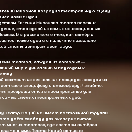
скажем о том, как актёр и
идеи и стиль, что позволило
нтром авангарда.
, каждая из которых —
уникальным подходом к
нескольких площадок, каждая из
цифику и атмосферу. Узнайте,
ются в пространство для
х театральных идей.
ий не имеет постоянной труппы,
ободу для экспериментов
атров, где составы актёров
 Театр Наций активно
и артистами и режиссёрами. Мы
ибкость позволяет театру
 культурной жизни и быть всегда
носят в московскую
лов, привнесли в российскую