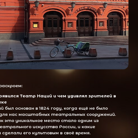
р Наций и чем удивлял зрителей в
в 1824 году, когда ещё не было
штабных театральных сооружений.
ьное место стало одним из
скусства России, и какие
культовым в своё время.
нов возродил театральную сцену
деи
ия Миронова театр пережил
одной из самых инновационных