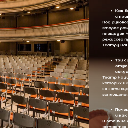
площадок Москвы. Мы рас
режиссёр привнёс новые 
Театру Наций стать це
Три сцены театра
отдельный мир с 
искусству
Театр Наций состоит из 
которых имеет свою спе
как эти сцены превраща
воплощения самых смелы
Почему Театр Нац
и как это даёт св
В отличие от многих те
остаются неизменными,
сотрудничает с разным
расскажем, как такая г
оставаться в авангарде
актуальным.
 звезды искусства работают в Театре Наций и что они прив
ров. Режиссёры, такие как Роберт Лепаж и Константин Богомо