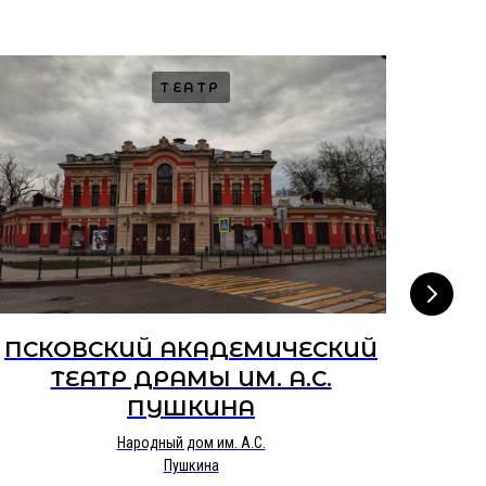
ТЕАТР
ПСКОВСКИЙ АКАДЕМИЧЕСКИЙ
ТЕАТР ДРАМЫ ИМ. А.С.
ТЕА
ПУШКИНА
Народный дом им. А.С.
Пушкина