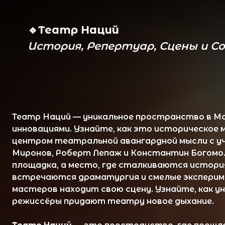
🔹Театр Наций
История, Репертуар, Сцены и Совре
Театр Наций — уникальное пространство в Москве, 
инновациями. Узнайте, как это историческое место, 
центром театральной авангардной мысли с участие
Миронов, Роберт Лепаж и Константин Богомолов. Э
площадка, а место, где сталкиваются история и буд
встречаются драматургия и смелые эксперименты,
мастеров находит свою сцену. Узнайте, как уникал
режиссёры придают театру новое дыхание.
Театр Наций
— это пространство, где прошлое встр
самом сердце Москвы, вот уже более века рождают
Это не просто сцена — это живой организм, где ожи