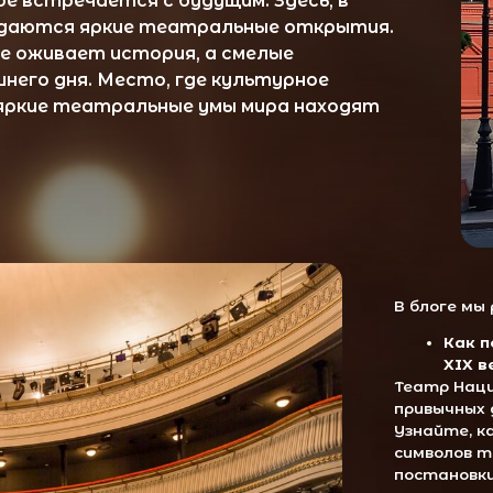
ня. Место, где культурное
е театральные умы мира находят
В блоге мы раскроем:
Как появился Теат
XIX веке
Театр Наций был основан 
привычных для нас мас
Узнайте, как это уникал
символов театрального и
постановки сделали его 
Как Евгений Миро
и привнёс новые и
Под руководством Евген
второе рождение, став 