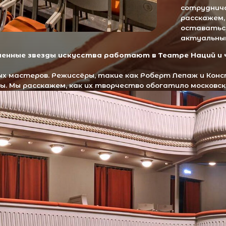
асскажем, как их творчество обогатило московскую культурну