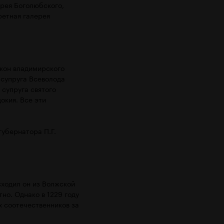
рея Боголюбского,
ретная галерея
яжон владимирского
 супруга Всеволода
 супруга святого
окия. Все эти
убернатора П.Г.
ходил он из Волжской
но. Однако в 1229 году
х соотечественников за