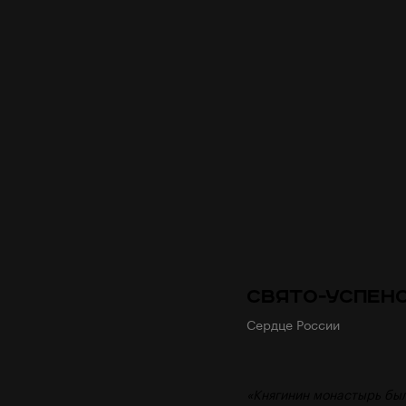
Свято-Успен
Сердце России
«Княгинин монастырь был