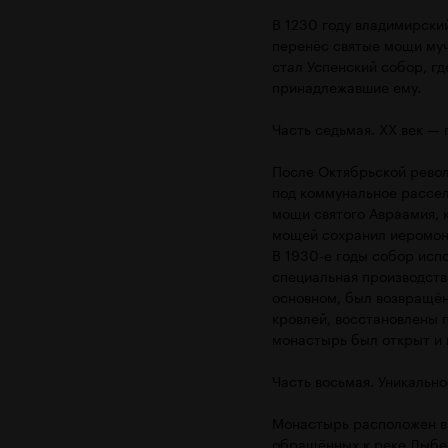
В 1230 году владимирски
перенёс святые мощи му
стал Успенский собор, гд
принадлежавшие ему.
Часть седьмая. XX век — 
После Октябрьской револю
под коммунальное рассел
мощи святого Авраамия, 
мощей сохранил иеромон
В 1930-е годы собор исп
специальная производстве
основном, был возвращён
кровлей, восстановлены п
монастырь был открыт и 
Часть восьмая. Уникально
Монастырь расположен в 
обращённых к реке Лыбед