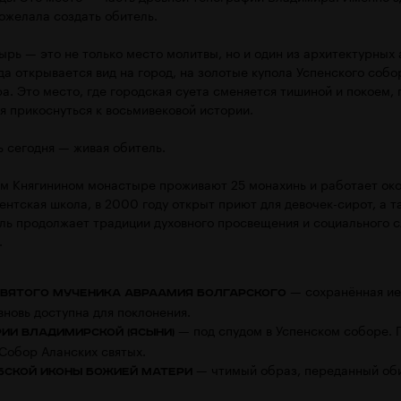
ожелала создать обитель.
ырь — это не только место молитвы, но и один из архитектурных
а открывается вид на город, на золотые купола Успенского соб
. Это место, где городская суета сменяется тишиной и покоем, 
я прикоснуться к восьмивековой истории.
ь сегодня — живая обитель.
ом Княгинином монастыре проживают 25 монахинь и работает око
ентская школа, в 2000 году открыт приют для девочек-сирот, а 
ль продолжает традиции духовного просвещения и социального 
.
— сохранённая и
вятого мученика Авраамия Болгарского
вновь доступна для поклонения.
— под спудом в Успенском соборе. 
ии Владимирской (Ясыни)
 Собор Аланских святых.
— чтимый образ, переданный оби
бской иконы Божией Матери