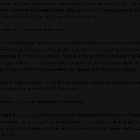
представлены изображения владимиро-суздальских князей — Анд
я и Константина Всеволодовичей и других. Это уникальная порт
вами и трудами крепла Северо-Восточная Русь.
 княгинь — место вечного покоя.
н монастырь был задуман как родовая усыпальница княгинь и кн
В нём погребены сама Мария Шварновна, её сестра Анна (вторая
еволода III и Марии — Елена. Позднее здесь обрели вечный покой
андра Невского — Александра (в иночестве Васса) и его дочь Евд
од спудом в Христорождественском приделе Успенского собора.
нений примечательны погребения дочери и жены владимирского г
егося мореплавателя М.П. Лазарева.
вятыня — мученик Авраамий Болгарский.
стыре были мощи святого мученика Авраамия Болгарского. Проис
 ислам. Где и когда Авраамий принял святое Крещение, неизвест
в 1233-м) он принял мученическую кончину от рук своих жестоки
 учения.