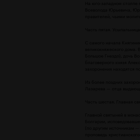
На юго-западном столпе 
Всеволода Юрьевича, Юри
правителей, чьими молит
Часть пятая. Усыпальница
С самого начала Княгини
великокняжеского дома. 
Большое Гнездо), дочь Вс
благоверного князя Алекс
захоронения находятся п
Из более поздних захоро
Лазарева — отца выдающ
Часть шестая. Главная с
Главной святыней в мона
Болгарии, исповедовавшей
(по другим источникам — 
проповедь христианского