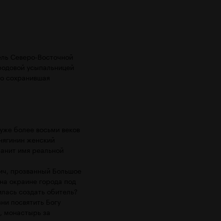
ель Северо-Восточной
 родовой усыпальницей
но сохранившая
 уже более восьми веков
нягинин женский
ранит имя реальной
ич, прозванный Большое
на окраине города под
илась создать обитель?
ни посвятить Богу
, монастырь за