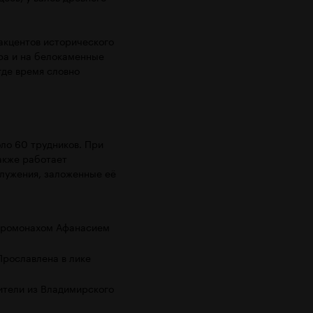
 акцентов исторического
ора и на белокаменные
где время словно
ло 60 трудников. При
также работает
служения, заложенные её
еромонахом Афанасием
Прославлена в лике
тели из Владимирского