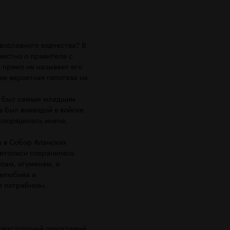
вославного зодчества? В
вестно о правителе с
 прямо не называет его
ее вероятная гипотеза на
од был самым младшим
а был воеводой в войске
спорядилась иначе.
а в Собор Аланских
летописи сохранилась
пам, игуменам, и
щелюбива и
м потребное».
ырёхстолпный одноглавый