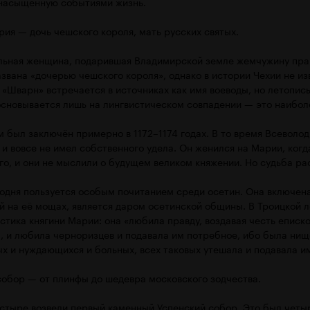
насыщенную событиями жизнь.
рия — дочь чешского короля, мать русских святых.
льная женщина, подарившая Владимирской земле жемчужину пра
звана «дочерью чешского короля», однако в истории Чехии не из
«Шварн» встречается в источниках как имя воеводы, но летопись
 основывается лишь на лингвистическом совпадении — это наибол
м был заключён примерно в 1172–1174 годах. В то время Всевол
и вовсе не имел собственного удела. Он женился на Марии, когд
го, и они не мыслили о будущем великом княжении. Но судьба ра
годня пользуется особым почитанием среди осетин. Она включен
ий на её мощах, является даром осетинской общины. В Троицкой 
тика княгини Марии: она «любила правду, воздавая честь еписко
, и любила черноризцев и подавала им потребное, ибо была ни
х и нуждающихся и больных, всех таковых утешала и подавала и
 собор — от плинфы до шедевра московского зодчества.
астыре возвели первый каменный Успенский собор. Это был чет