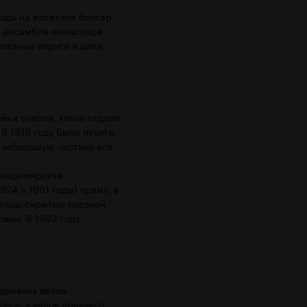
хода на волжских болгар
м ансамбля монастыря
елезные вериги и цепи,
йки снесли, кельи отдали
В 1919 году были изъяты
 небольшую частицу его
 Владимирская
24 и 1961 годы) храму, в
 годы скрытые поздней
овых. В 1993 году
древних валов,
есь, у валов древнего