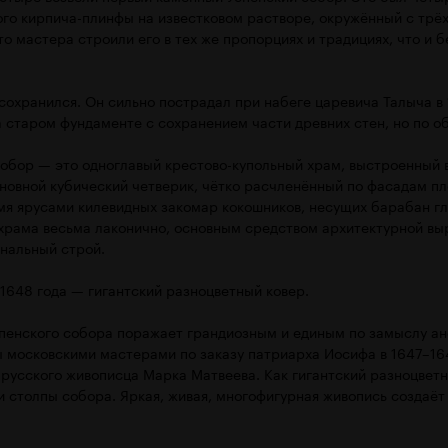
ого кирпича-плинфы на известковом растворе, окружённый с трёх
что мастера строили его в тех же пропорциях и традициях, что и 
охранился. Он сильно пострадал при набеге царевича Талыча в 1
 старом фундаменте с сохранением части древних стен, но по о
обор — это одноглавый крестово-купольный храм, выстроенный 
основной кубический четверик, чётко расчленённый по фасадам п
мя ярусами килевидных закомар кокошников, несущих барабан г
храма весьма лаконично, основным средством архитектурной вы
нальный строй.
 1648 года — гигантский разноцветный ковер.
спенского собора поражает грандиозным и единым по замыслу а
 московскими мастерами по заказу патриарха Иосифа в 1647–16
 русского живописца Марка Матвеева. Как гигантский разноцвет
и столпы собора. Яркая, живая, многофигурная живопись создаё