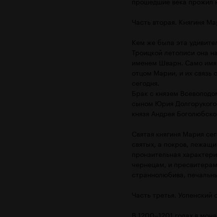
прошедшие века прожил 
Часть вторая. Княгиня Ма
Кем же была эта удивите
Троицкой летописи она на
именем Шварн. Само имя 
отцом Марии, и их связь
сегодня.
Брак с князем Всеволодо
сыном Юрия Долгорукого 
князя Андрея Боголюбско
Святая княгиня Мария се
святых, а покров, лежащ
пронзительная характерис
чернецам, и пресвитерам
страннолюбива, печальны
Часть третья. Успенский
В 1200–1201 годах в мон