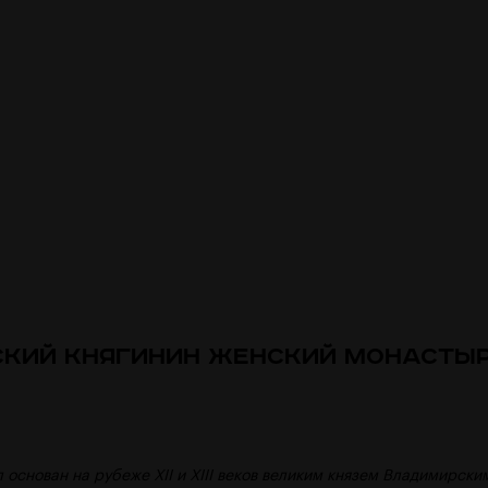
ский Княгинин Женский монасты
 основан на рубеже XII и XIII веков великим князем Владимирск