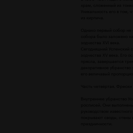
храм, сложенный из тонк
Уникальность его в том, 
из кирпича.
Однако первый собор не с
собора было заложено на
зодчества XVI века.
Сегодняшний Успенский с
зодчества XV века. Его 
прясла, завершается тре
декоративное убранство 
его величавый пропорцио
Часть четвёртая. Фрески
Внутреннее убранство У
росписей. Они выполнены
руководством известного
покрывают своды, стены 
праздничности.