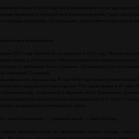
й великий князь Юрий (Георгий) Всеволодович после удачного по
ченика Авраамия и положил их в Княгинином монастыре. Центро
е эти мощи хранились. По преданию, у раки святого хранились ж
поругание и возрождение.
ции 1917 года обитель была закрыта в 1923 году. Многие постро
ение мирян, а в Успенском соборе разместили зернохранилище. 
которые со временем были утрачены. Но незадолго до их изъятия
ах Афанасий (Сахаров).
ользовался как зерносклад. В мае 1945 года в нём разместилась
нная реставрационная мастерская. Реставраторами в XX веке (19
 подлинный вид, особенно его верхней части. Кокошники, долгие
од руководством архитекторов-реставраторов А.В. и И.А. Столет
начала возрождаться монашеская жизнь.
сть местоположения — у древних валов, у реки Лыбедь.
северо-западной части так называемого Нового города, у черты 
ь. Это место — часть древней топографии Владимира. Именно зд