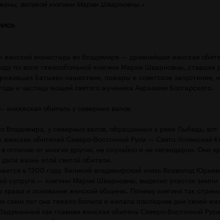
 жены, великой княгини Марии Шварновны.»
пись
н женский монастырь во Владимире — древнейшая женская обит
 году по воле тяжелобольной княгини Марии Шварновны, ставшая
ережившая Батыево нашествие, пожары и советское запустение, 
года и частицу мощей святого мученика Авраамия Болгарского.
— княжеская обитель у северных валов.
го Владимира, у северных валов, обращённых к реке Лыбедь, вот
х женских обителей Северо-Восточной Руси — Свято-Успенский К
 в отличие от многих других, не случайно и не легендарно. Оно х
 дали жизнь этой святой обители.
ается в 1200 году. Великий владимирский князь Всеволод Юрьев
оей супруги — княгини Марии Шварновны, выделил участок земли 
о храма и основание женской общины. Почему княгиня так стрем
и семи лет она тяжело болела и желала последние дни своей жиз
Задуманный как главная женская обитель Северо-Восточной Руси