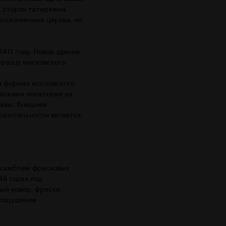
 сторон галереями.
белокаменные церкви, но
411 году. Новое здание
бразцу московского
в формах московского
лоскими лопатками на
лавы. Внешнее
разительности является
нсамблем фресковых
48 годах под
ный ковёр, фрески
т ощущение