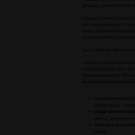
детинца, княгиня Мария п
Сегодня Княгинин монаст
центра Владимира. Отсюд
стены древнего Владимира
останавливается, позволя
Часть девятая. Монастыр
Сегодня в Свято-Успенск
монастыре действует рег
воскресная школа. Обите
великой основательницей
Частица мощей с
(Сахаровым), ныне 
Мощи святой Мар
святых, включена в
Список с Боголю
музея.