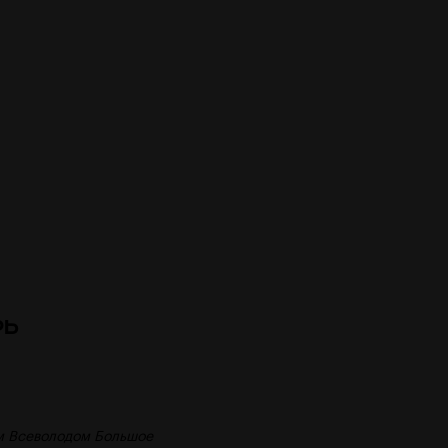
рь
им Всеволодом Большое