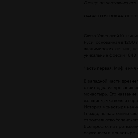
Гнездо по настоянию его
Лаврентьевская лето
Свято-Успенский Княгини
Руси, основанная в 1200
владимирских княгинь, п
уникальные фрески 1648 
Часть первая. Миф и имя 
В западной части древне
стоит одна из древнейши
монастырь. Его название,
женщины, чья воля и вера
История монастыря начин
Гнездо, по настоянию св
строительство Успенског
Всё просто: на протяжени
служением в монастыре. 