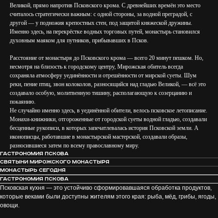
Великой, прямо напротив Псковского крома. С древнейших времён это место
считалось стратегически важным: с одной стороны, за водной преградой, с
другой — у подножия крепостных стен, под защитой княжеской дружины.
Именно здесь, на перекрёстке водных торговых путей, монастырь становился
духовным маяком для путников, прибывавших в Псков.
Расстояние от монастыря до Псковского крома — всего 20 минут пешком. Но,
несмотря на близость к городскому центру, Мирожская обитель всегда
сохраняла атмосферу уединённости и отрешённости от мирской суеты. Шум
реки, пение птиц, звон колоколов, разносящийся над гладью Великой, — всё это
создавало особую, молитвенную тишину, располагающую к созерцанию и
покаянию.
Не случайно именно здесь, в уединённой обители, велось псковское летописание.
Монахи-книжники, отгороженные от городской суеты водной гладью, создавали
бесценные рукописи, в которых запечатлевалась история Псковской земли. А
иконописцы, работавшие в монастырской мастерской, создавали образы,
разносившиеся затем по всему православному миру.
Гастрономия Пскова
Святыни Мирожского монастыря
Монастырь сегодня
Гастрономия Пскова
Псковская кухня — это устойчиво сформировавшаяся обработка продуктов,
которые веками были доступны жителям этого края: рыба, мёд, грибы, ягоды,
овощи.