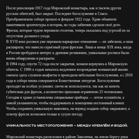
После революции 1917 года Мирожский монастырь, как и тысячи других
русских обителей, был закрыт. Последнее богослужение в Спасо-
Преображенском соборе прошло в феврале 1922 года. Храм объявили
памятником архитектуры и истории, но годы забвения сделали своё дело.
Фрески, которые чудом пережили столетия, теперь оказались под угрозой из-за
отсутствия должного ухода.
В XVII веке росписи уже пережили варварское отношение — их забелили, а окна
расширили, что нанесло серьёзный урон фрескам. Лишь в конце XIX века, когда
в России пробудился интерес к древним реликвиям, уникальные росписи были
вновь обнаружены и раскрыты.
В 1994 году, спустя 72 года после закрытия, монахи вернулись в Мирожскую
обитель. С 1990-х годов началось медленное возрождение монашеской жизни:
сначала здесь служили акафисты и проводили небольшие богослужения, а с 2010
года в соборе вновь совершается Божественная литургия. Богослужения
проходят на особых условиях: свечи не используются, так как их копоть
губительна для фресок, а количество прихожан ограничено 25 человеками.
Сегодня в храме установлены специальные приборы — летом осушители, а
зимой увлажнители, чтобы поддерживать в помещении постоянный климат.
Чтобы сохранить уникальную живопись, на период осадков собор закрывают, а
осмотр фресок возможен только в сухую погоду.
Уникальность местоположения — между кремлём и водой.
Мирожский монастырь расположен в районе Завеличья, на левом берегу реки