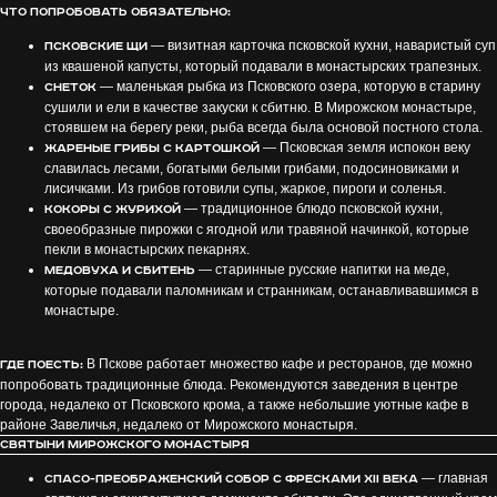
Что попробовать обязательно:
— визитная карточка псковской кухни, наваристый суп
Псковские щи
из квашеной капусты, который подавали в монастырских трапезных.
— маленькая рыбка из Псковского озера, которую в старину
Снеток
сушили и ели в качестве закуски к сбитню. В Мирожском монастыре,
стоявшем на берегу реки, рыба всегда была основой постного стола.
— Псковская земля испокон веку
Жареные грибы с картошкой
славилась лесами, богатыми белыми грибами, подосиновиками и
лисичками. Из грибов готовили супы, жаркое, пироги и соленья.
— традиционное блюдо псковской кухни,
Кокоры с журихой
своеобразные пирожки с ягодной или травяной начинкой, которые
пекли в монастырских пекарнях.
— старинные русские напитки на меде,
Медовуха и сбитень
которые подавали паломникам и странникам, останавливавшимся в
монастыре.
В Пскове работает множество кафе и ресторанов, где можно
Где поесть:
попробовать традиционные блюда. Рекомендуются заведения в центре
города, недалеко от Псковского крома, а также небольшие уютные кафе в
районе Завеличья, недалеко от Мирожского монастыря.
Святыни Мирожского монастыря
— главная
Спасо-Преображенский собор с фресками XII века