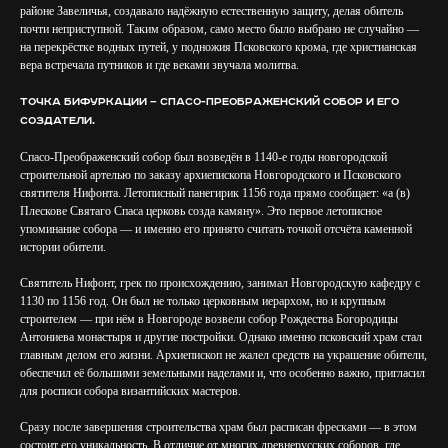
районе Завеличья, создавало надёжную естественную защиту, делая обитель
почти неприступной. Таким образом, само место было выбрано не случайно —
на перекрёстке водных путей, у подножия Псковского крома, где христианская
вера встречала путников и где веками звучала молитва.
Точка бифуркации — Спасо-Преображенский собор и его
создатели.
Спасо-Преображенский собор был возведён в 1140-е годы новгородской
строительной артелью по заказу архиепископа Новгородского и Псковского
святителя Нифонта. Летописный панегирик 1156 года прямо сообщает: «а (в)
Плескове Святаго Спаса церковь созда камяну». Это первое летописное
упоминание собора — и именно его принято считать точкой отсчёта каменной
истории обители.
Святитель Нифонт, грек по происхождению, занимал Новгородскую кафедру с
1130 по 1156 год. Он был не только церковным иерархом, но и крупным
строителем — при нём в Новгороде возвели собор Рождества Богородицы
Антониева монастыря и другие постройки. Однако именно псковский храм стал
главным делом его жизни. Архиепископ не жалел средств на украшение обители,
обеспечил её большими земельными наделами и, что особенно важно, пригласил
для росписи собора византийских мастеров.
Сразу после завершения строительства храм был расписан фресками — в этом
состоит его уникальность. В отличие от многих древнерусских соборов, где