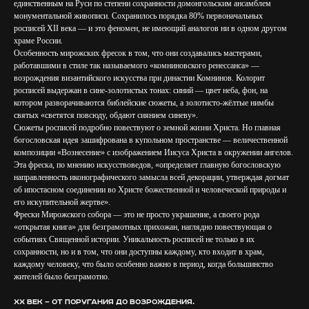
единственным на Руси по степени сохранности домонгольским ансамблем
монументальной живописи. Сохранилось порядка 80% первоначальных
росписей XII века — и это феномен, не имеющий аналогов ни в одном другом
храме России.
Особенность мирожских фресок в том, что они создавались мастерами,
работавшими в стиле так называемого «комниновского ренессанса» —
возрождения византийского искусства при династии Комнинов. Колорит
росписей выдержан в сине-золотистых тонах: синий — цвет неба, фон, на
котором разворачиваются библейские сюжеты, а золотисто-жёлтые нимбы
святых «светятся повсюду, обдают сиянием синеву».
Сюжеты росписей подробно повествуют о земной жизни Христа. Но главная
богословская идея зашифрована в купольном пространстве — величественной
композиции «Вознесение» с изображением Иисуса Христа в окружении ангелов.
Эта фреска, по мнению искусствоведов, «определяет главную богословскую
направленность иконографического замысла всей декорации, утверждая догмат
об ипостасном соединении во Христе божественной и человеческой природы и
его искупительной жертве».
Фрески Мирожского собора — это не просто украшение, а своего рода
«открытая книга» для безграмотных прихожан, наглядно повествующая о
событиях Священной истории. Уникальность росписей не только в их
сохранности, но и в том, что они доступны каждому, кто входит в храм,
каждому человеку, что было особенно важно в период, когда большинство
жителей было безграмотно.
XX век — от поругания до возрождения.