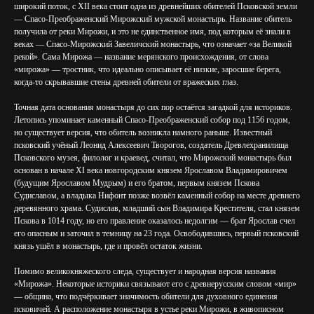
широкий поток, с XII века стоит одна из древнейших обителей Псковской земли
— Спасо-Преображенский Мирожский мужской монастырь. Название обитель
получила от реки Мирожи, и это не единственное имя, под которым её знали в
веках — Спасо-Мирожский Завеличский монастырь, что означает «за Великой
рекой». Сама Мирожа — название мерянского происхождения, от слова
«мирожа» — тростник, что идеально описывает её низкие, заросшие берега,
когда-то скрывавшие стены древней обители от вражеских глаз.
Точная дата основания монастыря до сих пор остаётся загадкой для историков.
Летопись упоминает каменный Спасо-Преображенский собор под 1156 годом,
но существует версия, что обитель возникла намного раньше. Известный
псковский учёный Леонид Алексеевич Творогов, создатель Древлехранилища
Псковского музея, филолог и краевед, считал, что Мирожский монастырь был
основан в начале XI века новгородским князем Ярославом Владимировичем
(будущим Ярославом Мудрым) и его братом, первым князем Пскова
Судиславом, а владыка Нифонт позже возвёл каменный собор на месте древнего
деревянного храма. Судислав, младший сын Владимира Крестителя, стал князем
Пскова в 1014 году, но его правление оказалось недолгим — брат Ярослав счел
его опасным и заточил в темницу на 23 года. Освободившись, первый псковский
князь ушёл в монастырь, где и провёл остаток жизни.
Помимо великокняжеского следа, существует и народная версия названия
«Мирожа». Некоторые историки связывают его с древнерусским словом «мир»
— община, что подчёркивает значимость обители для духовного единения
псковичей. А расположение монастыря в устье реки Мирожи, в живописном