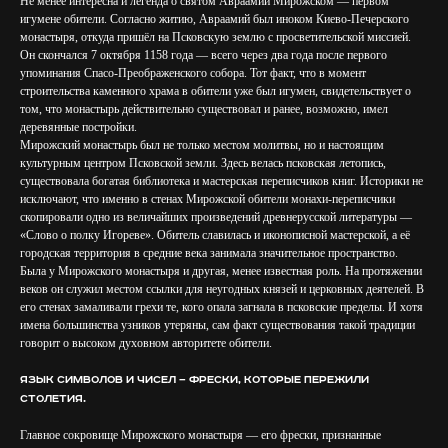
Не менее интересна и легенда о святом Авраамии Мирожском — первом
игумене обители. Согласно житию, Авраамий был иноком Киево-Печерского
монастыря, откуда пришёл на Псковскую землю с просветительской миссией.
Он скончался 7 октября 1158 года — всего через два года после первого
упоминания Спасо-Преображенского собора. Тот факт, что в момент
строительства каменного храма в обители уже был игумен, свидетельствует о
том, что монастырь действительно существовал и ранее, возможно, имел
деревянные постройки.
Мирожский монастырь был не только местом молитвы, но и настоящим
культурным центром Псковской земли. Здесь велась псковская летопись,
существовала богатая библиотека и мастерская переписчиков книг. Историки не
исключают, что именно в стенах Мирожской обители монахи-переписчики
скопировали одно из величайших произведений древнерусской литературы —
«Слово о полку Игореве». Обитель славилась и иконописной мастерской, а её
городская территория в средние века занимала значительное пространство.
Была у Мирожского монастыря и другая, менее известная роль. На протяжении
веков он служил местом ссылки для неугодных князей и церковных деятелей. В
его стенах замаливали грехи те, кого опала загнала в псковские пределы. И хотя
имена большинства узников утеряны, сам факт существования такой традиции
говорит о высоком духовном авторитете обители.
Язык символов и чисел — фрески, которые пережили
столетия.
Главное сокровище Мирожского монастыря — его фрески, признанные