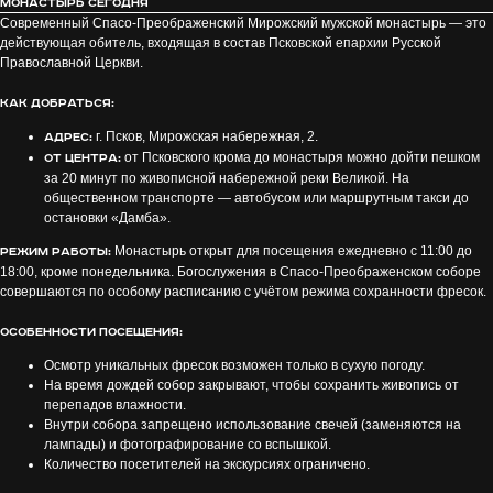
Монастырь сегодня
Современный Спасо-Преображенский Мирожский мужской монастырь — это
действующая обитель, входящая в состав Псковской епархии Русской
Православной Церкви.
Как добраться:
г. Псков, Мирожская набережная, 2.
Адрес:
от Псковского крома до монастыря можно дойти пешком
От центра:
за 20 минут по живописной набережной реки Великой. На
общественном транспорте — автобусом или маршрутным такси до
остановки «Дамба».
Монастырь открыт для посещения ежедневно с 11:00 до
Режим работы:
18:00, кроме понедельника. Богослужения в Спасо-Преображенском соборе
совершаются по особому расписанию с учётом режима сохранности фресок.
Особенности посещения:
Осмотр уникальных фресок возможен только в сухую погоду.
На время дождей собор закрывают, чтобы сохранить живопись от
перепадов влажности.
Внутри собора запрещено использование свечей (заменяются на
лампады) и фотографирование со вспышкой.
Количество посетителей на экскурсиях ограничено.