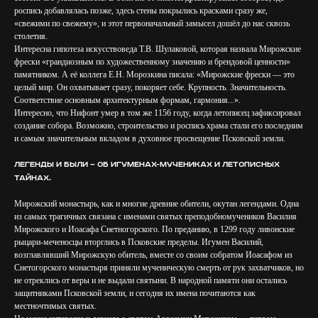
роспись добавлялась позже, здесь стены покрылись красками сразу же,
«свежими по свежему», и этот первоначальный замысел дошёл до нас сквозь
столетия.
Интересна гипотеза искусствоведа Т.В. Шулаковой, которая назвала Мирожские
фрески «грандиозным по художественному значению и брендовой ценности»
памятником. А её коллега Е.Н. Морозкина писала: «Мирожские фрески — это
целый мир. Он охватывает сразу, покоряет себе. Крупность. Значительность.
Соответствие основным архитектурным формам, гармония...».
Интересно, что Нифонт умер в том же 1156 году, когда летописец зафиксировал
создание собора. Возможно, строительство и роспись храма стали его последним
и самым значительным вкладом в духовное просвещение Псковской земли.
Легенды и были — об игуменах-мучениках и летописных
тайнах.
Мирожский монастырь, как и многие древние обители, окутан легендами. Одна
из самых трагичных связана с именами святых преподобномучеников Василия
Мирожского и Иоасафа Снетногорского. По преданию, в 1299 году ливонские
рыцари-меченосцы вторглись в Псковские пределы. Игумен Василий,
возглавлявший Мирожскую обитель, вместе со своим собратом Иоасафом из
Снетогорского монастыря приняли мученическую смерть от рук захватчиков, но
не отреклись от веры и не выдали святыни. В народной памяти они остались
защитниками Псковской земли, и сегодня их имена почитаются как
местночтимых святых.