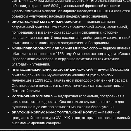
святыня и архитектурная доминанта обители. Это единственный храм
в России, сохранивший 80% домонгольской фресковой живописи.
Фрески включены в список Всемирного наследия ЮНЕСКО и являются
объектом культурного наследия федерального значения.
— главная святыня
Икона Божией Матери «Мирожская»
современной обители. Это список с чудотворной иконы, написанной,
по преданию, в византийской традиции и связанной с историей
основания монастыря. Икона находится в действующем храме, и к ней
притекают паломники, прося заступничества Богородицы.
— первого игумена
Мощи преподобного Авраамия Мирожского
обители, скончавшегося в 1158 году. Они покоятся под спудом в Спасо-
Преображенском соборе, и верующие почитают их как источник
благодати и утешения.
— игумен Мирожской
Преподобномученик Василий Мирожский
обители, принявший мученическую кончину от рук ливонских
меченосцев в 1299 году. Память его и преподобномученика Иоасафа
Снетногорского почитается как местночтимых святых, защитников
Псковской земли.
— надвратная колокольня, построенная в
Колокольня XVII века
стиле псковского зодчества. Она не только служит ориентиром для
путников, но и до сих пор созывает монахов на богослужения.
— памятники
Братский корпус и настоятельский корпус
гражданской архитектуры XVII–XIX веков, которые составляют единый
ансамбль с древним собором.