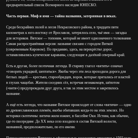
предварительный список Всемирного наследия ЮНЕСКО.
Часть первая. Миф и имя — тайна названия, затерянная в веках.
Среди бескрайних полей и лесов Некрасовского района, в тридцати пяти
километрах к юго-востоку от Ярославля, затерялось село, чьё имя — загадка
для историков. Вятское — топоним, который не имеет однозначного толкования.
Самая распространённая версия: название связано с городом Вяткой
(современным Кировом). По преданию, здесь, на перекрёстке дорог,
останавливались купеческие караваны, следующие в далёкий северный край.
Есть и другая, более поэтичная легенда. В старину глагол «вятить» означал
«говорить украдкой, шептаться». Якобы через эти леса проходила дорога для
беглых людей — крестьян, старообрядцев, воров, которые прятались от властей
в глухих чащобах. Жители соседних сёл, встречая незнакомцев, шёпотом
(«вятя») предупреждали друг друга, и так за этим местом и закрепилось
название.
А ещё есть легенда, что название Вятское происходит от слова «вятичи» — одно
из древнеславянских племён, якобы обитавших когда-то на этих землях. Но
историки скептичны: вятичи жили южнее, в бассейне Оки. Истина, как обычно,
где-то посередине. До XX века село входило в состав Вятской волости,
названной, предположительно, по его имени.