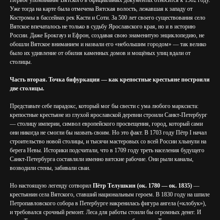
Первое упоминание Вятского в официальных документах относится к 1502 году.
Уже тогда на карте была отмечена Вятская волость, лежавшая к западу от
Костромы в бассейнах рек Касти и Соти. За 500 лет своего существования село
Вятское впечаталось не только в судьбу Ярославского края, но и в историю
России. Даже Брокгауз и Ефрон, создавая свою знаменитую энциклопедию, не
обошли Вятское вниманием и назвали его «небольшим городом» — так велико
было их удивление от обилия каменных домов и мощёных улиц вдали от
столицы.
Часть вторая. Точка бифуркации — как крепостные крестьяне построили
две столицы.
Представьте себе парадокс, который мог бы свести с ума любого марксиста:
крепостные крестьяне из глухой ярославской деревни строили Санкт-Петербург
— столицу империи, символ европейского просвещения, город, который сами
они никогда не смогли бы назвать своим. Но это факт. В 1703 году Пётр I начал
строительство новой столицы, и тысячи мастеровых со всей России хлынули на
берега Невы. Историки подсчитали, что в 1709 году треть населения будущего
Санкт-Петербурга составляли именно вятские рабочие. Они рыли каналы,
возводили стены, забивали сваи.
Но настоящую легенду сотворил
Пётр Телушкин (ок. 1780 — ок. 1835)
—
крестьянин села Вятского, ставший национальным героем. В 1830 году на шпиле
Петропавловского собора в Петербурге накренилась фигура ангела («клобук»),
и требовался срочный ремонт. Леса для работы стоили бы огромных денег. И