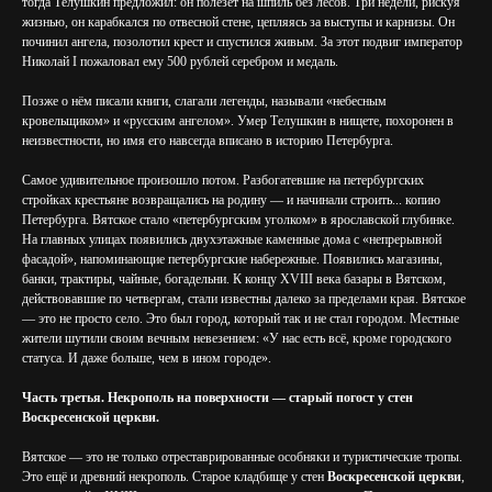
тогда Телушкин предложил: он полезет на шпиль без лесов. Три недели, рискуя
жизнью, он карабкался по отвесной стене, цепляясь за выступы и карнизы. Он
починил ангела, позолотил крест и спустился живым. За этот подвиг император
Николай I пожаловал ему 500 рублей серебром и медаль.
Позже о нём писали книги, слагали легенды, называли «небесным
кровельщиком» и «русским ангелом». Умер Телушкин в нищете, похоронен в
неизвестности, но имя его навсегда вписано в историю Петербурга.
Самое удивительное произошло потом. Разбогатевшие на петербургских
стройках крестьяне возвращались на родину — и начинали строить... копию
Петербурга. Вятское стало «петербургским уголком» в ярославской глубинке.
На главных улицах появились двухэтажные каменные дома с «непрерывной
фасадой», напоминающие петербургские набережные. Появились магазины,
банки, трактиры, чайные, богадельни. К концу XVIII века базары в Вятском,
действовавшие по четвергам, стали известны далеко за пределами края. Вятское
— это не просто село. Это был город, который так и не стал городом. Местные
жители шутили своим вечным невезением: «У нас есть всё, кроме городского
статуса. И даже больше, чем в ином городе».
Часть третья. Некрополь на поверхности — старый погост у стен
Воскресенской церкви.
Вятское — это не только отреставрированные особняки и туристические тропы.
Это ещё и древний некрополь. Старое кладбище у стен
Воскресенской церкви
,