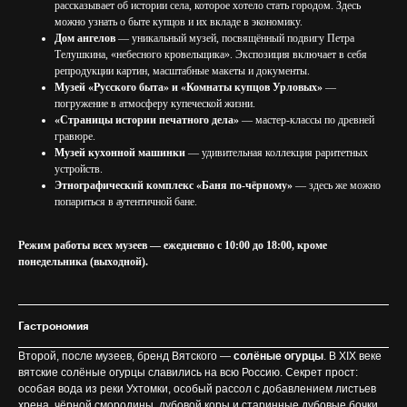
рассказывает об истории села, которое хотело стать городом. Здесь
можно узнать о быте купцов и их вкладе в экономику.
Дом ангелов
— уникальный музей, посвящённый подвигу Петра
Телушкина, «небесного кровельщика». Экспозиция включает в себя
репродукции картин, масштабные макеты и документы.
Музей «Русского быта» и «Комнаты купцов Урловых»
—
погружение в атмосферу купеческой жизни.
«Страницы истории печатного дела»
— мастер-классы по древней
гравюре.
Музей кухонной машинки
— удивительная коллекция раритетных
устройств.
Этнографический комплекс «Баня по-чёрному»
— здесь же можно
попариться в аутентичной бане.
Режим работы всех музеев — ежедневно с 10:00 до 18:00, кроме
понедельника (выходной).
Гастрономия
Второй, после музеев, бренд Вятского —
солёные огурцы
. В XIX веке
вятские солёные огурцы славились на всю Россию. Секрет прост:
особая вода из реки Ухтомки, особый рассол с добавлением листьев
хрена, чёрной смородины, дубовой коры и старинные дубовые бочки.