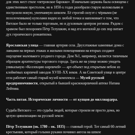
для этих мест стиле «петровское барокко». Изначально церковь была освящена с
единственным престолом, но в 1850-х годах разобрали старую колокольню и
построили новую, увенчанную шпилем. Её строгий силуэт с чёрными (не
позолоченными) куполами виден из любой точки и напоминает о том, что
Вятское было не только торговым, но и духовным центром региона. Рядом с
храмом был похоронен Пётр Телушкин, и над его могилой до сих пор витает
дух героического романтизма.
Ярославская улица
— главная артерия села. Двухэтажные каменные дома с
лавками на первых этажах и жилыми помещениями на вторых создают
ощущение маленького уездного города. Дом №1, например, является типичным
образцом архитектуры торгового города. Здесь же на улице можно увидеть
уникальную «Коллекцию кирпичей» — арт-объект под открытым небом из
клеймёных кирпичей заводов XVIII–XX веков. А на Советской улице в центре
села работает самый старый музей комплекса —
Музей русской
предприимчивости
, открытый в бывшей краснокирпичной аптеке Натана
Лейтина.
Часть пятая. Исторические личности — от купцов до миллиардера.
Судьба Вятского — это судьбы людей, которые строили не просто дома, но
целую цивилизацию на русской земле.
Пётр Телушкин (ок. 1780 – ок. 1835)
— главный герой. Тот самый 60-летний
крестьянин, который голыми руками починил ангела на шпиле