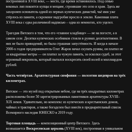
построенной в XVIII веке, — место, где время остановилось. Под сенью
вековых лип покоятся купцы и мещане, строившие это село и храм. Здесь же
захоронен основатель одной из первых купеческих династий, чьё имя уже
стёрлось из памяти, а скромное надгробие вросло в землю. Каменная плита
XVIII века с едва различимой надписью – одна из немногих, кто уцелел.
Трагедия Вятского в том, что его «главное кладбище» — не на погосте, а в
самом селе. Десятки купеческих особняков стояли в руинах десятилетиями. В
них не было привидений, но была страшная запустённость. И когда в начале
2000-х годов предприниматель Олег Жаров начал скупать руины, он платил не
за квадратные метры — он платил за чужую память, за осколки судеб, за этот
огромный некрополь, который пытался воскресить своей волей и миллиардом
рублей.
Часть четвёртая. Архитектурная симфония — полсотни шедевров на трёх
километрах.
Вятское — это музей под открытым небом, где на трёх квадратных километрах
расположены более 50 зарегистрированных памятников архитектуры XVIII–
XIX веков. Удивительно, но комплекс из купеческих и крестьянских домов,
чайных и трактиров, а также богаделен был внесён в предварительный список
Всемирного наследия ЮНЕСКО в 2019 году.
Торговая площадь
— композиционный центр Вятского. Здесь
возвышается
Воскресенская церковь
(XVIII век), построенная в уникальном