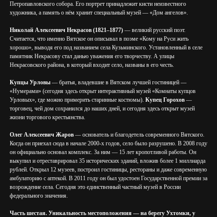
Петропавловского собора. Его портрет принадлежит кисти неизвестного
художника, а память о нём хранит специальный музей — «Дом ангелов».
Николай Алексеевич Некрасов (1821–1877)
— великий русский поэт.
Считается, что именно Вятское он описывал в поэме «Кому на Руси жить
хорошо», выводя его под названием села Кузьминского. Установленный в селе
памятник Некрасову стал данью уважения его творчеству. А улицы
Некрасовского района, в который входит село, названы в его честь.
Купцы Урловы
— братья, владевшие в Вятском лучшей гостиницей —
«Нумерами» (сегодня здесь открыт интерактивный музей «Комнаты купцов
Урловых», где можно примерить старинные костюмы).
Купец Горохов
—
торговец, чей дом сохранился до наших дней, и сегодня здесь открыт музей
жизни торгового крестьянства.
Олег Алексеевич Жаров
— основатель и благодетель современного Вятского.
Когда он приехал сюда в начале 2000-х годов, село было разрушено. В 2008 году
он официально основал комплекс. За ним — 15 лет кропотливой работы. Он
выкупил и отреставрировал 35 исторических зданий, вложив более 1 миллиарда
рублей. Открыл 12 музеев, построил гостиницы, рестораны и даже современную
амбулаторию с аптекой. В 2011 году он был удостоен Государственной премии за
возрождение села. Сегодня это единственный частный музей в России
федерального значения.
Часть шестая. Уникальность местоположения — на берегу Ухтомки, у