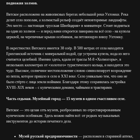
подножия холмов.
Вятское расположено на живописных берегах небольшой реки Ухтомки. Река
делит село пополам, а холмистый рельеф создаёт неповторимые ландшафты.
Это место — настоящая «русская Швейцария» в миниатюре. Стоит подняться
на один из холмов — и перед вами откроется панорама на всё село - на купола
церквей, на черепичные крыши особняков, на петляющую внизу Ухтомку.
В окрестностях Вятского имеется 38 озёр. В 500 метрах от села находится
Ерихтанский источник с минеральной водой, где устроена купель; вода из него
считается целебной. Именно здесь, вдали от трассы М-8 «Холмогоры», в
нескольких километрах от «золотого» туристического кольца, и находится это
чудо. Высокое, солнечное местоположение словно символизирует возрождение
из пепла, которое пришло в село в XXI веке. Село уникально тем, что оно не
было стёрто с лица земли войнами. Благодаря этому сохранилась застройка
XVIII–XIX веков – с купеческими домами, чайными и трактирами.
Часть седьмая. Музейный город — 15 музеев в одном счастливом селе.
Вятское — это целая сеть музеев, разбросанных по отреставрированным
купеческим особнякам. Здесь можно найти всё: от редких музыкальных
инструментов до истории печатного дела.
Музей русской предприимчивости
— расположен в старинной аптеке,