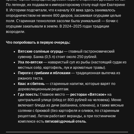
По легенде, их подавали к императорскому столу ещё при Екатерине
II. Историки подсчитали, что к началу ХХ века здесь занималось
огородничеством не менее 800 дворов, засаживая огурцами целые
поля. Старинная технология засолки была уникальной — бочки с
огурцами закапывали в землю. В 2024–2025 годах традиции
возродили.
Что попробовать в первую очередь:
Вятские солёные огурцы
— главный гастрономический
сувенир. Банка (0,5 л) стоит около 250 рублей.
Уха по-вятски
— наваристый суп из рыбы (настоящий судак из
местных озёр, картофель, лук и ароматные травы).
Пироги с грибами и яблоками
— традиционная выпечка из
ржаного теста.
Квас и сбитень
— старинные напитки, которые варят по
дореволюционным рецептам.
Где поесть:
Главное место —
ресторан «Вятское»
на
центральной улице (обед от 800 рублей на человека). Меню
включает блюда из дичи (кабанина, оленина), а также мясные
солянки с брюквой (без картофеля и оливок, по старинным
рецептам). Летом работают веранды, а при гостиничном
комплексе есть
пятизвёздочный отель
.