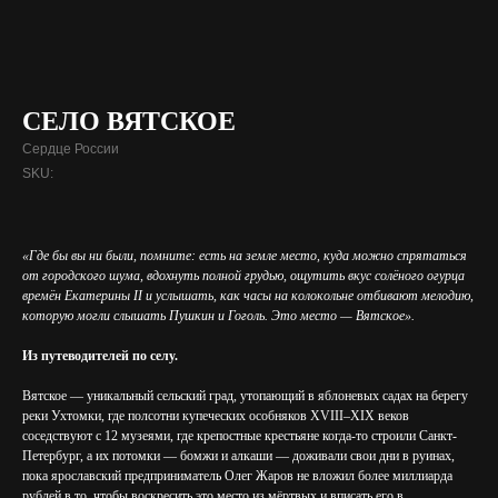
СЕЛО ВЯТСКОЕ
Сердце России
SKU:
«Где бы вы ни были, помните: есть на земле место, куда можно спрятаться
от городского шума, вдохнуть полной грудью, ощутить вкус солёного огурца
времён Екатерины II и услышать, как часы на колокольне отбивают мелодию,
которую могли слышать Пушкин и Гоголь. Это место — Вятское».
Из путеводителей по селу.
Вятское — уникальный сельский град, утопающий в яблоневых садах на берегу
реки Ухтомки, где полсотни купеческих особняков XVIII–XIX веков
соседствуют с 12 музеями, где крепостные крестьяне когда-то строили Санкт-
Петербург, а их потомки — бомжи и алкаши — доживали свои дни в руинах,
пока ярославский предприниматель Олег Жаров не вложил более миллиарда
рублей в то, чтобы воскресить это место из мёртвых и вписать его в