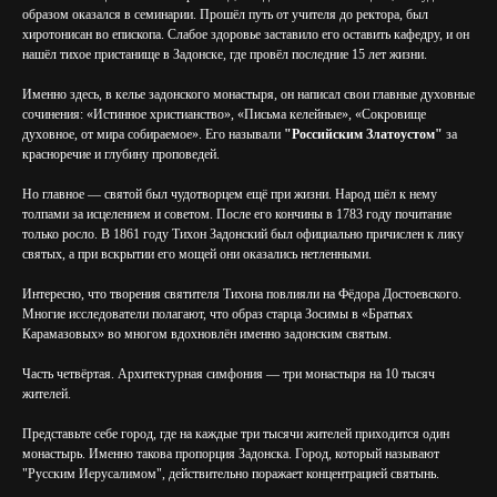
образом оказался в семинарии. Прошёл путь от учителя до ректора, был
хиротонисан во епископа. Слабое здоровье заставило его оставить кафедру, и он
нашёл тихое пристанище в Задонске, где провёл последние 15 лет жизни.
Именно здесь, в келье задонского монастыря, он написал свои главные духовные
сочинения: «Истинное христианство», «Письма келейные», «Сокровище
духовное, от мира собираемое». Его называли
"Российским Златоустом"
за
красноречие и глубину проповедей.
Но главное — святой был чудотворцем ещё при жизни. Народ шёл к нему
толпами за исцелением и советом. После его кончины в 1783 году почитание
только росло. В 1861 году Тихон Задонский был официально причислен к лику
святых, а при вскрытии его мощей они оказались нетленными.
Интересно, что творения святителя Тихона повлияли на Фёдора Достоевского.
Многие исследователи полагают, что образ старца Зосимы в «Братьях
Карамазовых» во многом вдохновлён именно задонским святым.
Часть четвёртая. Архитектурная симфония — три монастыря на 10 тысяч
жителей.
Представьте себе город, где на каждые три тысячи жителей приходится один
монастырь. Именно такова пропорция Задонска. Город, который называют
"Русским Иерусалимом", действительно поражает концентрацией святынь.