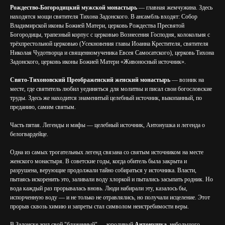
Рождество-Богородицкий мужской монастырь
— главная жемчужина. Здесь
находятся мощи святителя Тихона Задонского. В ансамбль входят: Собор
Владимирской иконы Божией Матери, церковь Рождества Пресвятой
Богородицы, трапезный корпус с церковью Вознесения Господня, колокольня с
трёхпрестольной церковью (Усекновения главы Иоанна Крестителя, святителя
Николая Чудотворца и священномученика Евсея Самосатского), церковь Тихона
Задонского, церковь иконы Божией Матери «Живоносный источник».
Свято-Тихоновский Преображенский женский монастырь
— возник на
месте, где святитель любил уединяться для молитвы и писал свои богословские
труды. Здесь же находится знаменитый целебный источник, выкопанный, по
преданию, самим святым.
Часть пятая. Легенды и мифы — целебный источник, Антонушка и легенда о
белогвардейце.
Одна из самых трогательных легенд связана со святым источником на месте
женского монастыря. В советские годы, когда обитель была закрыта и
разрушена, верующие продолжали тайно собираться у источника. Власти,
пытаясь искоренить это, заливали воду хлоркой и пытались засыпать родник. Но
вода каждый раз прорывалась вновь. Люди набирали эту, казалось бы,
испорченную воду — и не только не отравлялись, но получали исцеление. Этот
прорыв сквозь химию и запреты стал символом неистребимости веры.
В Задонске жил свой "блаженный" — юродивый
Антонушка
, небольшого