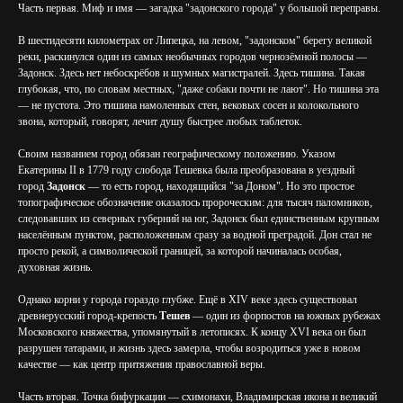
Часть первая. Миф и имя — загадка "задонского города" у большой переправы.
В шестидесяти километрах от Липецка, на левом, "задонском" берегу великой
реки, раскинулся один из самых необычных городов чернозёмной полосы —
Задонск. Здесь нет небоскрёбов и шумных магистралей. Здесь тишина. Такая
глубокая, что, по словам местных, "даже собаки почти не лают". Но тишина эта
— не пустота. Это тишина намоленных стен, вековых сосен и колокольного
звона, который, говорят, лечит душу быстрее любых таблеток.
Своим названием город обязан географическому положению. Указом
Екатерины II в 1779 году слобода Тешевка была преобразована в уездный
город
Задонск
— то есть город, находящийся "за Доном". Но это простое
топографическое обозначение оказалось пророческим: для тысяч паломников,
следовавших из северных губерний на юг, Задонск был единственным крупным
населённым пунктом, расположенным сразу за водной преградой. Дон стал не
просто рекой, а символической границей, за которой начиналась особая,
духовная жизнь.
Однако корни у города гораздо глубже. Ещё в XIV веке здесь существовал
древнерусский город-крепость
Тешев
— один из форпостов на южных рубежах
Московского княжества, упомянутый в летописях. К концу XVI века он был
разрушен татарами, и жизнь здесь замерла, чтобы возродиться уже в новом
качестве — как центр притяжения православной веры.
Часть вторая. Точка бифуркации — схимонахи, Владимирская икона и великий