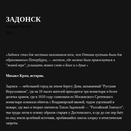
ЗАДОНСК
Сердце России
SKU:
«Задонск стал для местных паломников тем, чем Оптина пустынь была для
образованного Петербурга, — местом, где можно было прикоснуться к
"живой вере", услышать живое слово о Боге и о душе.»
Михаил Кром, историк.
Задонск — небольшой город на левом берегу Дона, называемый "Русским
Иерусалимом", где на 10 тысяч жителей приходятся три монастыря и более
десятка храмов, где в 1610 году схимонахи из Московского Сретенского
монастыря основали обитель с Владимирской иконой, чудом уцелевшей в
пожаре, где жил и творил святитель Тихон Задонский — "Российский Златоуст",
чьи труды легли в основу образов старцев у Достоевского, и где до сих пор бьёт
из-под земли целебный источник, пробившийся сквозь хлорку и атеистические
запреты.