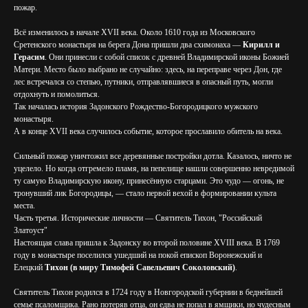
пожар.
Всё изменилось в начале XVII века. Около 1610 года из Московского
Сретенского монастыря на берега Дона пришли два схимонаха —
Кирилл и
Герасим
. Они принесли с собой список с древней Владимирской иконы Божией
Матери. Место было выбрано не случайно: здесь, на переправе через Дон, где
лес встречался со степью, путники, отправлявшиеся в опасный путь, могли
отдохнуть и помолиться.
Так началась история Задонского Рождество-Богородицкого мужского
монастыря.
А в конце XVII века случилось событие, которое прославило обитель на века.
Сильный пожар уничтожил все деревянные постройки дотла. Казалось, ничто не
уцелело. Но когда отгремело пламя, на пепелище нашли совершенно невредимой
ту самую Владимирскую икону, принесённую старцами. Это чудо — огонь, не
тронувший лик Богородицы, — стало первой вехой в формировании культа
места.
Часть третья. Исторические личности — Святитель Тихон, "Российский
Златоуст"
Настоящая слава пришла к Задонску во второй половине XVIII века. В 1769
году в монастыре поселился ушедший на покой епископ Воронежский и
Елецкий
Тихон (в миру Тимофей Савельевич Соколовский)
.
Святитель Тихон родился в 1724 году в Новгородской губернии в беднейшей
семье псаломщика. Рано потеряв отца, он едва не попал в ямщики, но чудесным