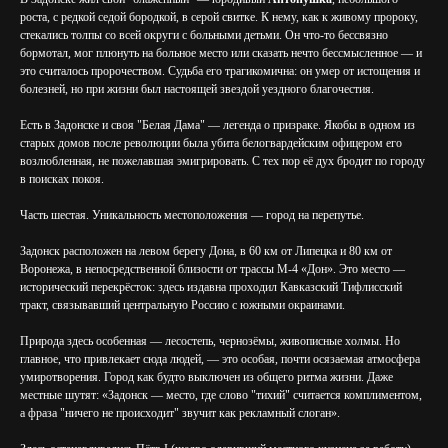
роста, с редкой седой бородкой, в серой свитке. К нему, как к живому пророку,
стекались толпы со всей округи с больными детьми. Он что-то бессвязно
бормотал, мог плюнуть на больное место или сказать нечто бессмысленное — и
это считалось пророчеством. Судьба его трагикомична: он умер от истощения и
болезней, но при жизни был настоящей звездой уездного благочестия.
Есть в Задонске и своя "Белая Дама" — легенда о призраке. Якобы в одном из
старых домов после революции была убита белогвардейским офицером его
возлюбленная, не пожелавшая эмигрировать. С тех пор её дух бродит по городу
в поисках покоя.
Часть шестая. Уникальность местоположения — город на перепутье.
Задонск расположен на левом берегу Дона, в 60 км от Липецка и 80 км от
Воронежа, в непосредственной близости от трассы М-4 «Дон». Это место —
исторический перекрёсток: здесь издавна проходил Кавказский Тифлисский
тракт, связывавший центральную Россию с южными окраинами.
Природа здесь особенная — лесостепь, чернозёмы, живописные холмы. Но
главное, что привлекает сюда людей, — это особая, почти осязаемая атмосфера
умиротворения. Город как будто выключен из общего ритма жизни. Даже
местные шутят: «Задонск — место, где слово "тихий" считается комплиментом,
а фраза "ничего не происходит" звучит как рекламный слоган».