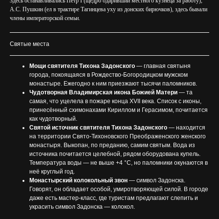
Здесь останавливались Пётр I (щедро одаривший местного кузнеца за работу),
А.С. Пушкин (ел в трактире Тагинцева уху из донских бирючков), здесь бывали
члены императорской семьи.
Святые места
Мощи святителя Тихона Задонского
— главная святыня
города, покоящаяся в Рождество-Богородицком мужском
монастыре. Ежегодно к ним приезжают тысячи паломников.
Чудотворная Владимирская икона Божией Матери
— та
самая, что уцелела в пожаре конца XVII века. Список с иконы,
принесённый схимонахами Кириллом и Герасимом, почитается
как чудотворный.
Святой источник святителя Тихона Задонского
— находится
на территории Свято-Тихоновского Преображенского женского
монастыря. Выкопан, по преданию, самим святым. Вода из
источника почитается целебной, рядом оборудована купель.
Температура воды — не выше +4 °C, но паломники окунаются в
неё круглый год.
Монастырский колокольный звон
— символ Задонска.
Говорят, он обладает особой, умиротворяющей силой. В городе
даже есть мастер-класс, где туристам предлагают слепить и
украсить символ Задонска — колокол.