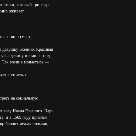
истики, который три года
 мир оживает.
тельство и смерть.
ел девушку Ксению. Красивая
и увёл девицу прямо из-под
. Так возник монастырь —
 для «гениев» и
отреть на социальную
риказу Ивана Грозного. Царь
а, и в 1569 году прислал
пор бродит между стенами,