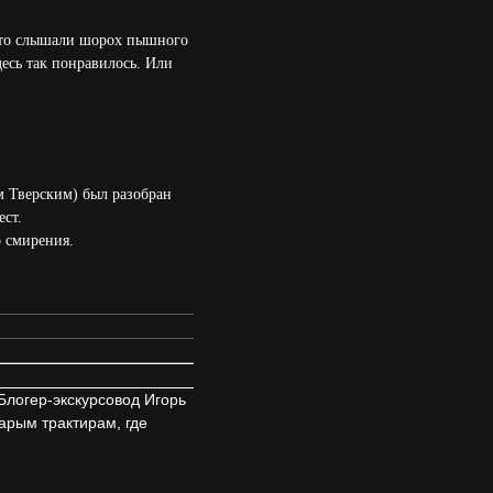
 что слышали шорох пышного
десь так понравилось. Или
 Тверским) был разобран
ест.
о смирения.
Блогер-экскурсовод Игорь
арым трактирам, где