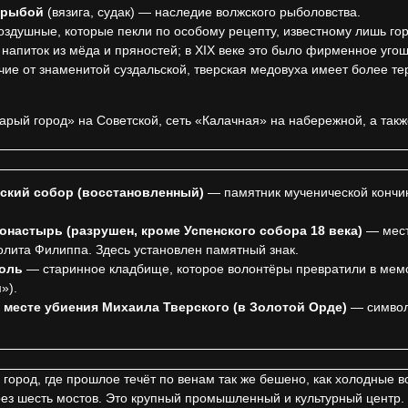
 рыбой
(вязига, судак) — наследие волжского рыболовства.
оздушные, которые пекли по особому рецепту, известному лишь гор
напиток из мёда и пряностей; в XIX веке это было фирменное уго
ие от знаменитой суздальской, тверская медовуха имеет более тер
арый город» на Советской, сеть «Калачная» на набережной, а так
ский собор (восстановленный)
— памятник мученической кончи
онастырь (разрушен, кроме Успенского собора 18 века)
— мест
олита Филиппа. Здесь установлен памятный знак.
оль
— старинное кладбище, которое волонтёры превратили в мем
»).
а месте убиения Михаила Тверского (в Золотой Орде)
— символ
город, где прошлое течёт по венам так же бешено, как холодные в
ез шесть мостов. Это крупный промышленный и культурный центр