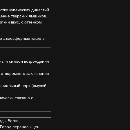
стке купеческих династий.
щение тверских ямщиков.
пкий вкус, с оттенком
же атмосферные кафе в
ны и символ возрождения
о тюремного заключения
ориальный парк («музей
ически связана с
оды Волги,
. Город перенасыщен