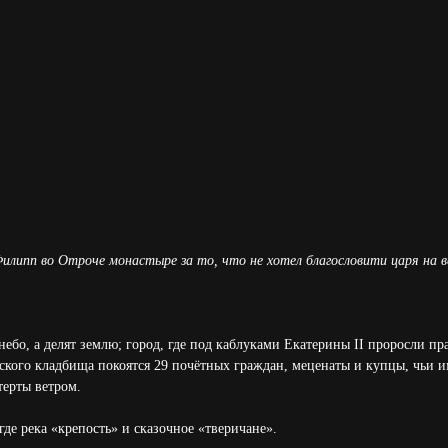
илипп во Отроче монастыре за то, что не хотел благословити царя на в
 небо, а делят землю; город, где под каблуками Екатерины II проросли п
кого кладбища покоятся 29 почётных граждан, меценаты и купцы, чьи и
терты ветром.
де река «крепость» и сказочное «тверичане».