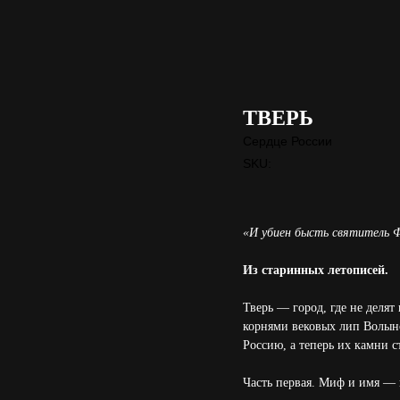
ТВЕРЬ
Сердце России
SKU:
«И убиен бысть святитель Ф
Из старинных летописей.
Тверь — город, где не делят
корнями вековых лип Волынс
Россию, а теперь их камни с
Часть первая. Миф и имя — г