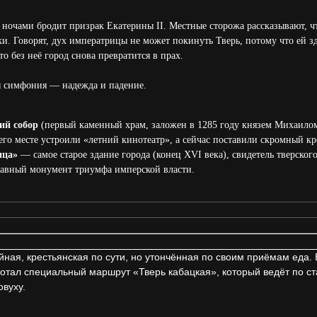
ор ночами бродит призрак Екатерины II. Местные сторожа рассказывают,
ки. Говорят, дух императрицы не может покинуть Тверь, потому что ей з
то без неё город снова превратится в прах.
я симфония — надежда и падение.
ий собор
(первый каменный храм, заложен в 1285 году князем Михаилом
 его месте устроили «летний кинотеатр», а сейчас поставили скромный кр
ица»
— самое старое здание города (конец XVI века), свидетель тверског
авный монумент триумфа имперской власти.
йная, крестьянская по сути, но утончённая по своим приёмам еда. 
тал специальный маршрут «Тверь кабацкая», который ведёт по ст
овуху.