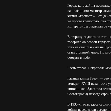
Город, который на несколько
оживлёнными магистралями. 
значит «крепость». Это дейс
не просто крепостью: она ст
императрицы отдыхали от ут
В старину, задолго до того,
говорило об особой гордости
чуть не стал главным на Руси
стать столицей мира. Но кто
смотрят в небо.
Часть вторая. Некрополь «В
Главная книга Твери — это не
четверти XVIII века после у
чиновников. Здесь под сень
Светогоровы) некогда строи
В 1930-х годах здесь свози
войны изрешетили землю, по