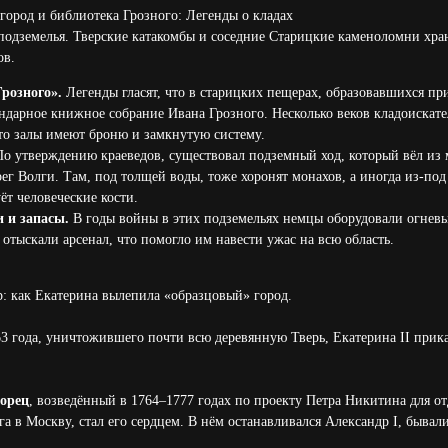
город и библиотека Грозного: Легенды о кладах
 подземелья. Тверские катакомбы и соседние Старицкие каменоломни хра
ов.
розного».
Легенды гласят, что в старицких пещерах, образовавшихся пр
ндарное книжное собрание Ивана Грозного. Несколько веков кладоискат
что залы имеют броню и замкнутую систему.
о утверждению краеведов, существовал подземный ход, который вёл из 
г Волги. Там, под толщей воды, тоже хоронят монахов, а иногда из-под
ёт человеческие кости.
 и запасы.
В годы войны в этих подземельях немцы оборудовали огневые
отыскали арсенал, что помогло им навести ужас на всю область.
р: как Екатерина вылепила «образцовый» город.
3 года, уничтожившего почти всю деревянную Тверь, Екатерина II прика
орец
, возведённый в 1764–1777 годах по проекту Петра Никитина для о
га в Москву, стал его сердцем. В нём останавливался Александр I, быва