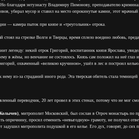
 Но благодаря энтузиасту Владимиру Пимонову, преподавателю криминал
вов, убирал мусор и ставил на место опрокинутые камни, этот мрачный
ации — камера пыток при князе и «треугольник» отрока.
ый стоял на стрелке Волги и Тверцы, время сплело воедино любовь, преда
нит легенду: некий отрок Григорий, воспитанник князя Ярослава, увид
 ему в жёны, но венчание не состоялось. Князь сам положил на неё глаз 
ригорий, охваченный «великою кручиною», ушёл в лес и построил келью
 нему из-за страданий иного рода. Эта тверская обитель стала темницей
авленный переводчик, 20 лет провел в этих стенах, потому что не мог см
Колычев)
, митрополит Московский, был сослан в Отроч монастырь по п
ить опричнину, просил отменить «невыгодную» грамоту, не получил ответ
т задушил митрополита подушкой в его келье. Его дух, говорят, до сих 