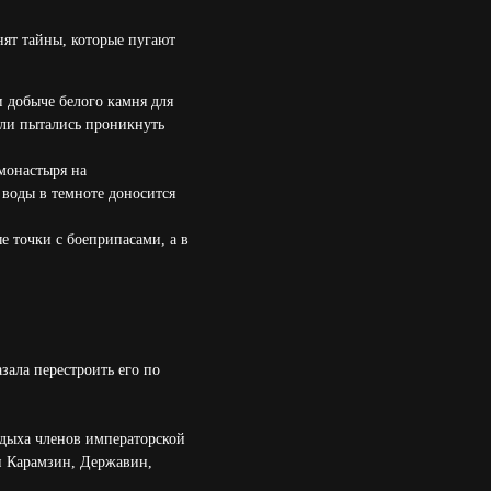
нят тайны, которые пугают
и добыче белого камня для
ели пытались проникнуть
монастыря на
 воды в темноте доносится
 точки с боеприпасами, а в
зала перестроить его по
тдыха членов императорской
ли Карамзин, Державин,