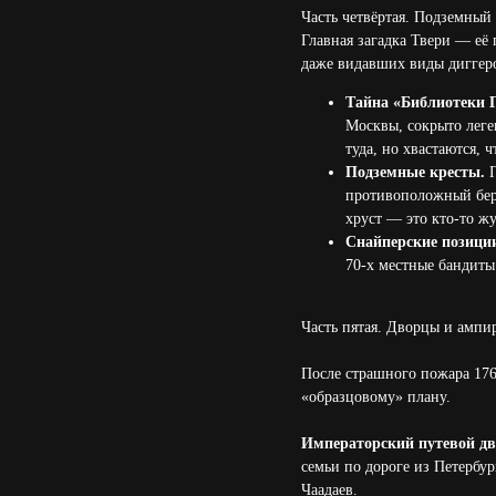
Часть четвёртая. Подземный 
Главная загадка Твери — её
даже видавших виды диггер
Тайна «Библиотеки Г
Москвы, сокрыто леге
туда, но хвастаются, 
Подземные кресты.
П
противоположный бере
хруст — это кто-то жу
Снайперские позиции
70-х местные бандиты 
Часть пятая. Дворцы и ампи
После страшного пожара 176
«образцовому» плану.
Императорский путевой дв
семьи по дороге из Петербур
Чаадаев.