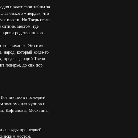
одня прячет свои тайны за
славянского «твердь», что
 к власти. Но Тверь стала
икитине, местом, где
в крови родственников.
и «тверичане». Это имя
, народ, который когда-то
знак, предвещающий Твери
ит поверье, до сих пор
. Возникшее в последней
им звеном» для купцов и
ны, Кафтановы, Москвины,
ы и снаряды прошедшей
асинским мостом,