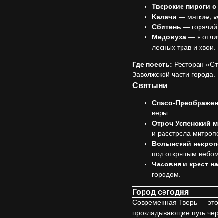
Тверские пироги с
Калачи
— мягкие, в
Сбитень
— горячий 
Медовуха
— в отлич
лесных трав и хвои.
Где поесть:
Ресторан «Ст
Заволжской части города.
Святыни
Спасо-Преображен
веры.
Отроч Успенский м
и расстрела митроп
Волынский некроп
под открытым небом
Часовня и крест н
городом.
Город сегодня
Современная Тверь — это 
прокладывающие путь чер