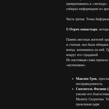
превратившись в «легенду».
собирал информацию из архи
Часть третья. Точка бифурк
В
Отроч монастыре
, котор
Память местных жителей хра
и статная, она была обещана
венца, женившись на ней. Г
вокруг его страданий.
Но настоящая слава пришла к
«мучеников».
Максим Грек
, просл
несправедливость.
Святитель Филипп (
умолял его благослов
Малюту Скуратова. То
проклиная царя.