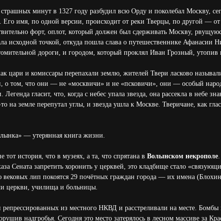
 страшных минут в 1327 году разбудил всю Орду и поколебал Москву, сег
Его имя, по одной версии, происходит от реки Тверцы, по другой — от 
твительно форт, оплот, который должен был сдерживать Москву, рвущуюся
ала исходной точкой, откуда пошла слава о путешественнике Афанасии Н
омительной дороги, и городом, который проклял Иван Грозный, утопив 
 как цари и комиссары перепахали землю, жителей Твери ласково называл
, о том, что они — не «москвичи» и не «псковичи», они — особый народ
. Легенда гласит, что, когда с небес упала звезда, она рассекла в небе 
-то на земле перепутал углы, и звезда ушла к Москве. Тверичане, как глас
олынка» — утерянная книга жизни.
 тот история, что в музеях, а та, что спрятана в
Волынском некрополе
каза Сената запретить хоронить у церквей, это кладбище стало «связующ
ю вековых лип покоятся 29 почётных граждан города — их имена (Блохи
ли церкви, училища и больницы.
ли репрессированных из местного НКВД и расстреливали на месте. Бомб
рушив надгробья. Сегодня это место затерялось в лесном массиве за Кр