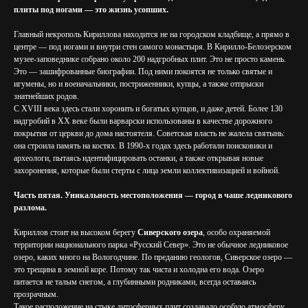
плиты под ногами — это жизнь усопших.
Главный некрополь Кириллова находится не на городском кладбище, а прямо в
центре — под ногами и внутри стен самого монастыря. В Кирилло-Белозерском
музее-заповеднике собрано около 200 надгробных плит. Это не просто камень.
Это — зашифрованные биографии. Под ними покоятся не только святые и
игумены, но и военачальники, постриженники, купцы, а также отпрыски
знатнейших родов.
С XVIII века здесь стали хоронить и богатых купцов, и даже детей. Более 130
надгробий в XX веке были варварски использованы в качестве дорожного
покрытия от церкви до дома настоятеля. Советская власть не жалела святынь:
она строила память на костях. В 1990-х годах здесь работали поисковики и
археологи, пытаясь идентифицировать останки, а также открывая новые
захоронения, которые были стерты с лица земли коллективизацией и войной.
Часть пятая. Уникальность местоположения — город в чаше ледникового
разлома.
Кириллов стоит на высоком берегу
Сиверского озера
, особо охраняемой
территории национального парка «Русский Север». Это не обычное ледниковое
озеро, каких много на Вологодчине. По преданию геологов, Сиверское озеро —
это трещина в земной коре. Потому так чиста и холодна его вода. Озеро
питается не талым снегом, а глубинными родниками, всегда оставаясь
прозрачным.
Такое расположение на стыке литосферных плит создавало особую атмосферу.