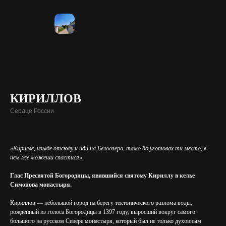
КИРИЛЛОВ
Сердце России
«Кирилле, изыде отсюду и иди на Белоозеро, тамо бо уготовах ти место, в
нем же можеши спастися».
Глас Пресвятой Богородицы, явившийся святому Кириллу в келье
Симонова монастыря.
Кириллов — небольшой город на берегу тектонического разлома воды,
рождённый из голоса Богородицы в 1397 году, выросший вокруг самого
большого на русском Севере монастыря, который был не только духовным