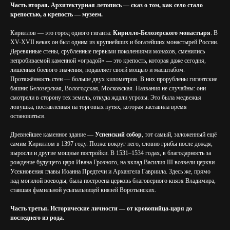
Часть вторая. Архитектурная летопись — сказ о том, как село стало
крепостью, а крепость — музеем.
Кириллов — это город одного гиганта:
Кирилло-Белозерского монастыря
. В
XV-XVII веках он был одним из крупнейших и богатейших монастырей России.
Деревянные стены, срубленные первыми поколениями монахов, сменились
непробиваемой каменной «оградой» — это крепость, которая даже сегодня,
лишённая боевого значения, подавляет своей мощью и масштабом.
Протяжённость стен — больше двух километров. В них прорублены гигантские
башни: Белозерская, Вологодская, Московская. Названия не случайны: они
смотрели в сторону тех земель, откуда ждали угрозы. Это была медвежья
ловушка, поставленная на торговых путях, которая заставила время
остановиться.
Древнейшее каменное здание —
Успенский собор
, тот самый, заложенный ещё
самим Кириллом в 1397 году. Позже вокруг него, словно грибы после дождя,
выросли и другие мощные постройки. В 1531–1534 годах, в благодарность за
рождение будущего царя Ивана Грозного, на вклад Василия III возвели церкви
Усекновения главы Иоанна Предтечи и Архангела Гавриила. Здесь же, прямо
над могилой воеводы, была построена церковь благоверного князя Владимира,
ставшая фамильной усыпальницей князей Воротынских.
Часть третья. Исторические личности — от кровопийца-царя до
последнего из рода.