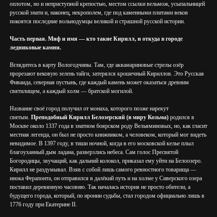
оплотом, но и неприступной крепостью, местом ссылки вельмож, усыпальницей
русской знати и, наконец, некрополем, где под каменными плитами веков
покоятся последние вольнодумцы великой и страшной русской истории.
Часть первая. Миф и имя — кто такие Кирилл, и откуда в городе
ледниковые камни.
Вглядитесь в карту Вологодчины. Там, где аквамариновые стрелы озёр
прорезают вековую зелень тайги, затерялся крошечный Кириллов. Это Русская
Фиваида, северная пустынь, где каждый камень может оказаться древним
святилищем, а каждый холм — братской могилой.
Название своё город получил от монаха, которого позже нарекут
святым.
Преподобный Кирилл Белозерский (в миру Козьма)
родился в
Москве около 1337 года в знатном боярском роду Вельяминовых, но, как гласит
местная легенда, он был не просто книжником, а человеком, который мог видеть
невидимое. В 1397 году, в тиши ночной, когда в его московской келье плыл
благоуханный дым ладана, разверзлись небеса. Сам голос Пресвятой
Богородицы, звучащий, как дальний колокол, приказал ему уйти на Белоозеро.
Кирилл не раздумывал. Взяв с собой лишь самого ревностного товарища —
инока Ферапонта, он отправился в далёкий путь и на холме у Сиверского озера
поставил деревянную часовню. Так началась история не просто обители, а
будущего города, который, по иронии судьбы, стал городом официально лишь в
1776 году при Екатерине II.