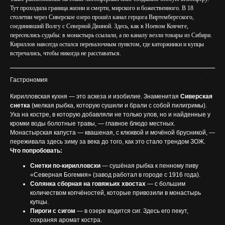
Тут проходила граница жизни и смерти, мирского и божественного. В 18
столетии через Сиверское озеро прошёл канал герцога Виртембергского,
соединивший Волгу с Северной Двиной. Здесь, как в Ноевом Ковчеге,
пересеклись судьбы: в монастырь ссылали, а по каналу везли товары из Сибири.
Кириллов навсегда остался перевалочным пунктом, где каторжники и купцы
встречались, чтобы никогда не расставаться.
Гастрономия
Кирилловская кухня — это аскеза и изобилие. Знаменитая
Сиверская
снетка
(мелкая рыбка, которую сушили и брали с собой пилигримы).
Уха на костре, в которую добавляли не только улов, но и найденные у
кромки воды болотные травы, — главное блюдо местных.
Монастырская капуста — квашеная, с клюквой и мочёной брусникой, —
переживала здесь зиму за века до того, как это стало трендом ЗОЖ.
Что попробовать:
Снетки по-кирилловски
— сушёная рыбка к пенному пиву
«Северная Богемия» (завод работал в городе с 1916 года).
Солянка сборная на говяжьих хвостах
— с большим
количеством копчёностей, которые привозили в монастырь
купцы.
Пироги с сигом
— в озере водится сиг. Здесь его пекут,
сохраняя аромат костра.