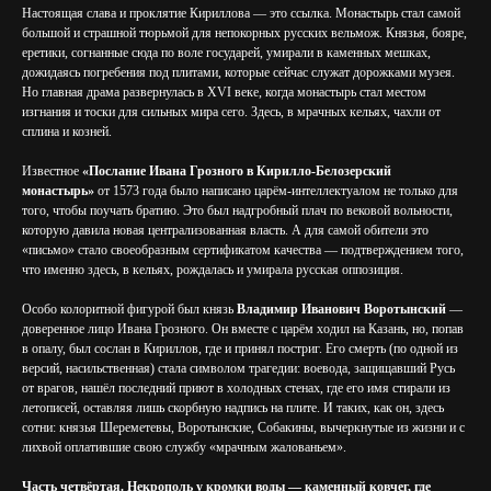
Настоящая слава и проклятие Кириллова — это ссылка. Монастырь стал самой
большой и страшной тюрьмой для непокорных русских вельмож. Князья, бояре,
еретики, согнанные сюда по воле государей, умирали в каменных мешках,
дожидаясь погребения под плитами, которые сейчас служат дорожками музея.
Но главная драма развернулась в XVI веке, когда монастырь стал местом
изгнания и тоски для сильных мира сего. Здесь, в мрачных кельях, чахли от
сплина и козней.
Известное
«Послание Ивана Грозного в Кирилло-Белозерский
монастырь»
от 1573 года было написано царём-интеллектуалом не только для
того, чтобы поучать братию. Это был надгробный плач по вековой вольности,
которую давила новая централизованная власть. А для самой обители это
«письмо» стало своеобразным сертификатом качества — подтверждением того,
что именно здесь, в кельях, рождалась и умирала русская оппозиция.
Особо колоритной фигурой был князь
Владимир Иванович Воротынский
—
доверенное лицо Ивана Грозного. Он вместе с царём ходил на Казань, но, попав
в опалу, был сослан в Кириллов, где и принял постриг. Его смерть (по одной из
версий, насильственная) стала символом трагедии: воевода, защищавший Русь
от врагов, нашёл последний приют в холодных стенах, где его имя стирали из
летописей, оставляя лишь скорбную надпись на плите. И таких, как он, здесь
сотни: князья Шереметевы, Воротынские, Собакины, вычеркнутые из жизни и с
лихвой оплатившие свою службу «мрачным жалованьем».
Часть четвёртая. Некрополь у кромки воды — каменный ковчег, где