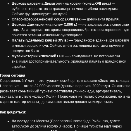
Церковь царевича Димитрия «на крови» (конец XVII века)
—
рубиново-терракотовая красавица на месте гибели наследника.
Сейчас функционирует как музей.
Спасо-Преображенский собор (XVIII век)
— доминанта Кремля.
Церковь Димитрия «на поле» (1800 г.)
— не закрывалась в советские
годы. За алтарем этого храма сохранилось братское захоронение, где
покоятся останки казненных бунтовщиков.
Палаты удельных князей (XV в.)
— гражданское здание, где царевич
и князья вершили суд. Сейчас в нём размещена выставка оружия и
предметов быта.
Музей истории Угличской ГЭС
— неожиданная, но исторически
значимая достопримечательность, хранящая память о грандиозной
стройке.
Город сегодня
Современный Углич — это туристический центр в составе «Золотого кольца».
Население — около 32 000 человек (данные переписи 2020 года). Он активно
развивает событийный туризм: фестивали уличной еды, арт-фестиваль,
карнавалы в стиле «красок Холи». Приезжают не только с экскурсией, но и на
сырные мастер-классы, где самостоятельно делают молодые сыры.
Как добраться:
На поезде:
от Москвы (Ярославский вокзал) до Рыбинска, далее
автобусом до Углича (около 3 часов). Но чаще туристы едут через