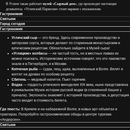
В Угличе также работает
музей «Сырный дом»
, где производят настоящие
деликатесы. «Угличский Пармезан» стоит наравне с итальянским.
Гастрономия
Святыни
Город сегодня
Гастрономия
Угличский сыр
— это бренд. Здесь современное производство и
авторские сорта, которые делают по старинным монастырским и
купеческим рецептам. Обязательно зайдите в Музей сыра!
«Углицкие» колбасы
— не частый гость, но в местных лавках их
можно поискать. Исторические источники говорят, что это лакомство
знали и в Петербурге, и в Москве.
Копченая рыба
— судак, лещ, щука, выловленные в Волге. Вялят и
коптят на дровах по особому рецепту.
Сбитень
— медовый напиток. Пьют горячим.
Водка
— гордость угличского виноделия XIX века, ныне представлена
в уникальном Музее истории русской водки (в стеклянной башне у
причала). Экспонаты знакомят с историей производства, а дегустация
часто входит в стоимость билета.
Где поесть:
В Кремле и на набережной Волги, в новых арт-объектах и
трактирах. Попробуйте гастрономические обеды в центре туризма
«Андерсен».
Святыни