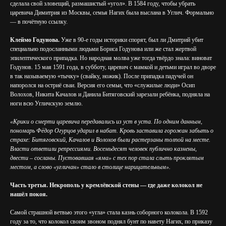
сделала свой зловещий, размашистый «угол». В 1584 году, чтобы убрать
царевича Димитрия из Москвы, семья Нагих была выслана в Углич. Формально
— в почётную ссылку.
Клеймо Годунова.
Уже в 90-е годы историки спорят, был ли Дмитрий убит
специально подосланными людьми Бориса Годунова или же стал жертвой
эпилептического припадка. Но народная молва уже тогда твёрдо знала: виноват
Годунов. 15 мая 1591 года, в субботу, царевич с мамкой и детьми играл во дворе
в так называемую «тычку» (свайку, ножик). После припадка падучей он
напоролся на остриё сваи. Версия его семьи, что «служилые люди» Осип
Волохов, Никита Качалов и Данила Битяговский зарезали ребёнка, подняла на
ноги всю Угличскую землю.
«Крики о смерти царевича передавались из уст в уста. По одним данным,
пономарь Фёдор Огурцов ударил в набат. Кровь заставила горожан забыть о
страхе: Битяговский, Качалов и Волохов были растерзаны толпой на месте.
Власти ответили репрессиями. Восемьдесят человек публично казнены,
двести – сосланы. Пустовавшая «яма» с тех пор стала слыть проклятым
местом, а слово «угличан» стало в столице нарицательным».
Часть третья. Некрополь у кремлёвской стены — где даже колокол не
нашёл покоя.
Самой страшной ветвью этого «угла» стала казнь соборного колокола. В 1592
году за то, что колокол своим звоном поднял бунт по навету Нагих, по приказу