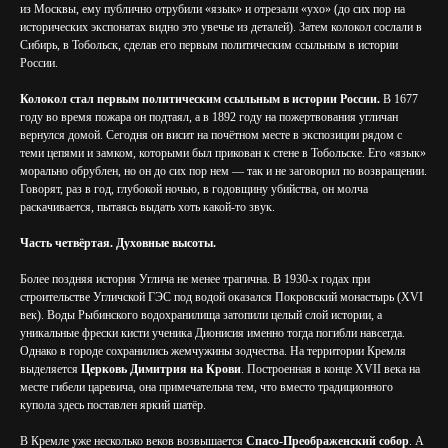
из Москвы, ему публично отрубили «язык» и отрезали «ухо» (до сих пор на
исторических экспонатах видно это увечье из деталей). Затем колокол сослали в
Сибирь, в Тобольск, сделав его первым политическим ссыльным в истории
России.
Колокол стал первым политическим ссыльным в истории России.
В 1677
году во время пожара он подтаял, а в 1892 году на пожертвования угличан
вернулся домой. Сегодня он висит на почётном месте в экспозиции рядом с
теми цепями и замком, которыми был прикован к стене в Тобольске. Его «язык»
морально обрублен, но он до сих пор нем — так и не заговорил по возвращении.
Говорят, раз в год, глубокой ночью, в годовщину убийства, он молча
раскачивается, пытаясь выдать хоть какой-то звук.
Часть четвёртая. Духовные высоты.
Более поздняя история Углича не менее трагична. В 1930-х годах при
строительстве Угличской ГЭС под водой оказался Покровский монастырь (XVI
век). Воды Рыбинского водохранилища затопили целый слой истории, а
уникальные фрески кисти ученика Дионисия именно тогда погибли навсегда.
Однако в городе сохранились жемчужины зодчества. На территории Кремля
выделяется
Церковь Димитрия на Крови
. Построенная в конце XVII века на
месте гибели царевича, она примечательна тем, что вместо традиционного
купола здесь поставлен яркий шатёр.
В Кремле уже несколько веков возвышается
Спасо-Преображенский собор
. А