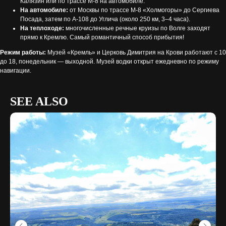
Калязин или по трассе М-8 на автомобиле.
На автомобиле:
от Москвы по трассе М-8 «Холмогоры» до Сергиева
Посада, затем по А-108 до Углича (около 250 км, 3–4 часа).
На теплоходе:
многочисленные речные круизы по Волге заходят
прямо к Кремлю. Самый романтичный способ прибытия!
Режим работы:
Музей «Кремль» и Церковь Димитрия на Крови работают с 10
до 18, понедельник — выходной. Музей водки открыт ежедневно по режиму
навигации.
SEE ALSO