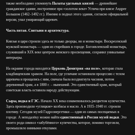
также необходимо упомянуть
Палаты удельных князей
— древнейшее
гражданское здание, построенное при «золотом веке» Углича при князе Андрее
Большом (1462–1492 гг.). Именно в подвал этого здания, согласно официальной
версии, упал умирающий царевич.
Часть пятая. Святыни и архитектура.
Князья и цари строили здесь не только дворцы, но и монастыри. Воскресенский
мужской монастырь — один из старейших в городе. Богоявленский монастырь,
служивший в XIX веке центром женского просвещения, сохранил уникальные
интерьеры.
На окраине города находится
Церковь Димитрия «на поле»
, которая стала
кладбищенским храмом. На поле, где угличане остановили процессию с телом
царевича и прощались с ним, сначала была воздвигнута часовня, потом
деревянный храм, а в 1800 г. – нынешний. Это единственный храм, который
советская власть оставила народу действующим.
Сыры, водка и ГЭС.
Начало XX века ознаменовалось расцветом купечества.
Здесь производили «углицкие» колбасы и масло. А в 1935–1940 гг. строили
плотину. Сегодня музей Гидроэнергетики — один из самых посещаемых в
городе. А неподалёку можно найти
единственный в России музей водки
. Это
своего рода символ «забубённого» купечества, которое, помимо торговли,
промышляло винными откупами.