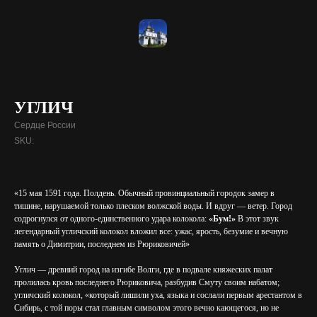
УГЛИЧ
Сердце России
SKU:
«15 мая 1591 года. Полдень. Обычный провинциальный городок замер в
тишине, нарушаемой только плеском волжской воды. И вдруг — ветер. Город
содрогнулся от одного-единственного удара колокола:
«Бум!»
В этот звук
легендарный угличский колокол вложил все: ужас, ярость, безумие и вечную
память о Димитрии, последнем из Рюриковичей»
Углич — древний город на изгибе Волги, где в подвале княжеских палат
пролилась кровь последнего Рюриковича, разбудив Смуту своим набатом;
угличский колокол, «который лишили уха, языка и сослали первым арестантом в
Сибирь, с той поры стал главным символом этого вечно кающегося, но не