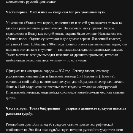
сломленного русской провинции»
Часть первая. Миф и имя — когда сам бог рек указывал путь.
У названия «Углич» три версии, но истинным и по сей день кажется только та,
где сама река величаво делает «угол». На высоком мысу правого берега,
вдающегося в Волгу как остриё копья, издавна было селище. Называлось оно
«Угличе поле». Однако существуют и две другие версии. Известный краевед,
энтузиаст Павел Шабалин, в 90-е годы прошлого века ещё вынашивал идею, что
название это связано с «уличи» — так называлось одно из славянских племен.
Также местные легенды выводят название от древнего промысла, которым
изобиловали окрестные леса: «углие» — то есть уголь.
Официальная «метрика» города — 937 год. Легенда гласит, что тогда
родственник княгини Ольги Киевской, воевода Ян Плескович (Пскович),
остановил свой выбор на этом клочке суши для сбора дани c северных племен.
Лишь в 1148 году название впервые мелькнуло на страницах общерусской
Ипатьевской летописи, когда войска союзников-князей сожгли местные селения
до тла.
Часть вторая. Точка бифуркации — разрыв в девяносто градусов навсегда
расколол судьбу.
Роковой поворот Волги под 90 градусов стал не просто географической
особенностью. Это был знак судьбы: здесь история русской государственности