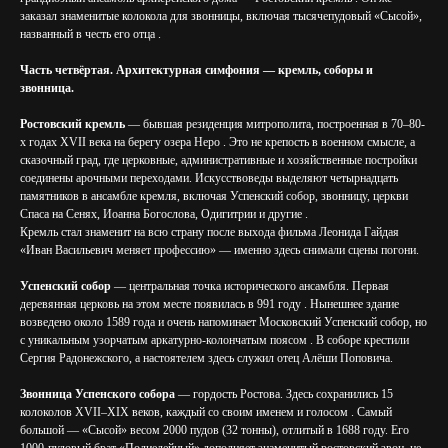
заказал знаменитые колокола для звонницы, включая тысячепудовый «Сысой»,
названный в честь его отца .
Часть четвёртая. Архитектурная симфония — кремль, соборы и
звонница.
Ростовский кремль
— бывшая резиденция митрополита, построенная в 70–80-
х годах XVII века на берегу озера Неро . Это не крепость в военном смысле, а
сказочный град, где церковные, административные и хозяйственные постройки
соединены арочными переходами. Искусствоведы выделяют четырнадцать
памятников в ансамбле кремля, включая Успенский собор, звонницу, церкви
Спаса на Сенях, Иоанна Богослова, Одигитрии и другие .
Кремль стал знаменит на всю страну после выхода фильма Леонида Гайдая
«Иван Васильевич меняет профессию» — именно здесь снимали сцены погони.
Успенский собор
— центральная точка исторического ансамбля. Первая
деревянная церковь на этом месте появилась в 991 году . Нынешнее здание
возведено около 1589 года и очень напоминает Московский Успенский собор, но
с уникальным узорчатым аркатурно-колончатым поясом . В соборе крестили
Сергия Радонежского, а настоятелем здесь служил отец Алёши Поповича.
Звонница Успенского собора
— гордость Ростова. Здесь сохранились 15
колоколов XVII–XIX веков, каждый со своим именем и голосом . Самый
большой — «Сысой» весом 2000 пудов (32 тонны), отлитый в 1688 году. Его