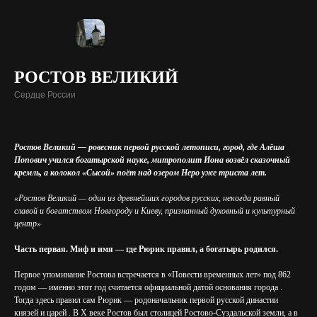
РОСТОВ ВЕЛИКИЙ
Сердце России
Ростов Великий — ровесник первой русской летописи, город, где Алёша
Попович учился богатырской науке, митрополит Иона возвёл сказочный
кремль, а колокол «Сысой» поёт над озером Неро уже триста лет.
«Ростов Великий — один из древнейших городов русских, некогда равный
славой и богатством Новгороду и Киеву, признанный духовный и культурный
центр»
Часть первая. Миф и имя — где Рюрик правил, а богатырь родился.
Первое упоминание Ростова встречается в «Повести временных лет» под 862
годом — именно этот год считается официальной датой основания города .
Тогда здесь правил сам Рюрик — родоначальник первой русской династии
князей и царей . В X веке Ростов был столицей Ростово-Суздальской земли, а в