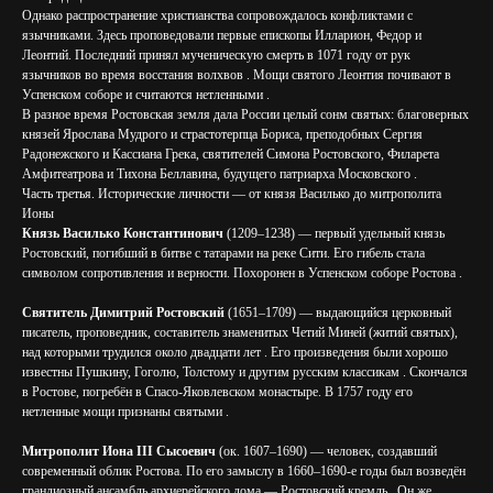
Однако распространение христианства сопровождалось конфликтами с
язычниками. Здесь проповедовали первые епископы Илларион, Федор и
Леонтий. Последний принял мученическую смерть в 1071 году от рук
язычников во время восстания волхвов . Мощи святого Леонтия почивают в
Успенском соборе и считаются нетленными .
В разное время Ростовская земля дала России целый сонм святых: благоверных
князей Ярослава Мудрого и страстотерпца Бориса, преподобных Сергия
Радонежского и Кассиана Грека, святителей Симона Ростовского, Филарета
Амфитеатрова и Тихона Беллавина, будущего патриарха Московского .
Часть третья. Исторические личности — от князя Василько до митрополита
Ионы
Князь Василько Константинович
(1209–1238) — первый удельный князь
Ростовский, погибший в битве с татарами на реке Сити. Его гибель стала
символом сопротивления и верности. Похоронен в Успенском соборе Ростова .
Святитель Димитрий Ростовский
(1651–1709) — выдающийся церковный
писатель, проповедник, составитель знаменитых Четий Миней (житий святых),
над которыми трудился около двадцати лет . Его произведения были хорошо
известны Пушкину, Гоголю, Толстому и другим русским классикам . Скончался
в Ростове, погребён в Спасо-Яковлевском монастыре. В 1757 году его
нетленные мощи признаны святыми .
Митрополит Иона III Сысоевич
(ок. 1607–1690) — человек, создавший
современный облик Ростова. По его замыслу в 1660–1690-е годы был возведён
грандиозный ансамбль архиерейского дома — Ростовский кремль . Он же