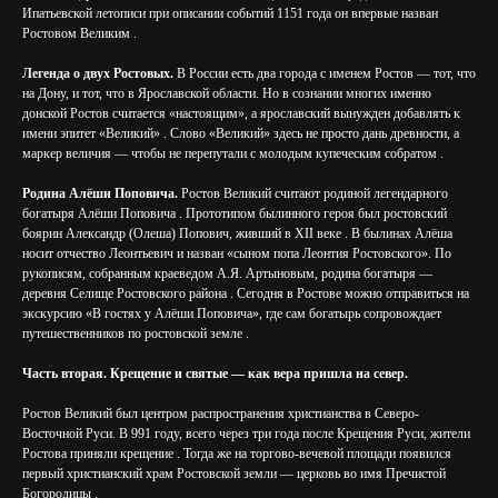
Ипатьевской летописи при описании событий 1151 года он впервые назван
Ростовом Великим .
Легенда о двух Ростовых.
В России есть два города с именем Ростов — тот, что
на Дону, и тот, что в Ярославской области. Но в сознании многих именно
донской Ростов считается «настоящим», а ярославский вынужден добавлять к
имени эпитет «Великий» . Слово «Великий» здесь не просто дань древности, а
маркер величия — чтобы не перепутали с молодым купеческим собратом .
Родина Алёши Поповича.
Ростов Великий считают родиной легендарного
богатыря Алёши Поповича . Прототипом былинного героя был ростовский
боярин Александр (Олеша) Попович, живший в XII веке . В былинах Алёша
носит отчество Леонтьевич и назван «сыном попа Леонтия Ростовского». По
рукописям, собранным краеведом А.Я. Артыновым, родина богатыря —
деревня Селище Ростовского района . Сегодня в Ростове можно отправиться на
экскурсию «В гостях у Алёши Поповича», где сам богатырь сопровождает
путешественников по ростовской земле .
Часть вторая. Крещение и святые — как вера пришла на север.
Ростов Великий был центром распространения христианства в Северо-
Восточной Руси. В 991 году, всего через три года после Крещения Руси, жители
Ростова приняли крещение . Тогда же на торгово-вечевой площади появился
первый христианский храм Ростовской земли — церковь во имя Пречистой
Богородицы .