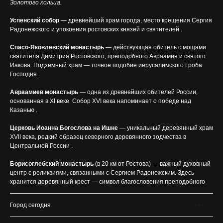
Золотого кольца.
Успенский собор
— древнейший храм города, место крещения Сергия
Радонежского и упокоения ростовских князей и святителей .
Спасо-Яковлевский монастырь
— действующая обитель с мощами
святителя Димитрия Ростовского, преподобного Авраамия и святого
Иакова. Подземный храм — точное подобие иерусалимского Гроба
Господня .
Авраамиев монастырь
— одна из древнейших обителей России,
основанная в XI веке. Собор XVI века напоминает о победе над
Казанью .
Церковь Иоанна Богослова на Ишне
— уникальный деревянный храм
XVII века, редкий образец северного деревянного зодчества в
Центральной России .
Борисоглебский монастырь
(в 20 км от Ростова) — важный духовный
центр с реликвиями, связанными с Сергием Радонежским. Здесь
хранится деревянный крест — символ благословения преподобного
Город сегодня