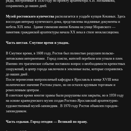
ряды, построенные в 1830 году по проекту архитектора А.И. Мельникова,
сохранились до наших дней.
Музей ростовского купечества
располагается в усадьбе купцов Кекиных. Здесь
воссоздан интерьер купеческого дома, представлены подлинные документы и
мебель XIX века . Здание гимназии имени Кекина на улице Моравского —
памятник гражданской архитектуры начала XX века в стиле неоклассицизма.
Часть шестая. Смутное время и упадок.
В Смутное время, в 1608 году, Ростов был полностью разрушен польско-
литовскими интервентами . Город сожгли, жителей перебили или угнали в плен.
Именно это трагическое событие поставило вопрос о необходимости крепостных
сооружений, и центр города заключили в земляные валы, которые сохранились
до наших дней .
После перенесения митрополичьей кафедры в Ярославль в конце XVIII века
политическое значение Ростова упало, но он остался крупным торговым и
ремесленным центром .
В советское время многие храмы были разрушены или закрыты, но в 1959 году
на основе краеведческого музея создан Ростово-Ярославский архитектурно-
художественный музей-заповедник . В 1970 году Ростов объявлен городом-
заповедником.
Часть седьмая. Город сегодня — Великий по праву.