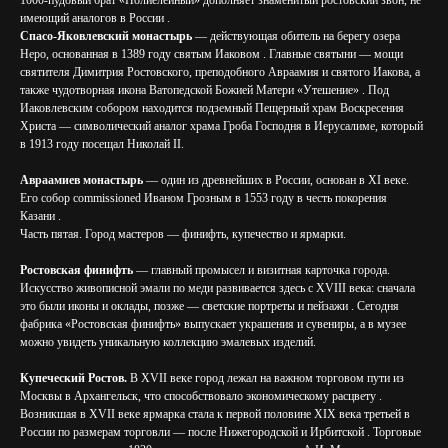
1000-пудовый брат «Полиелейный» дополняет знаменитый ростовский звон, не
имеющий аналогов в России .
Спасо-Яковлевский монастырь
— действующая обитель на берегу озера
Неро, основанная в 1389 году святым Иаковом . Главные святыни — мощи
святителя Димитрия Ростовского, преподобного Авраамия и святого Иакова, а
также чудотворная икона Ватопедской Божией Матери «Утешение» . Под
Иаковлевским собором находится подземный Пещерный храм Воскресения
Христа — символический аналог храма Гроба Господня в Иерусалиме, который
в 1913 году посещал Николай II.
Авраамиев монастырь
— один из древнейших в России, основан в XI веке.
Его собор commissioned Иваном Грозным в 1553 году в честь покорения
Казани .
Часть пятая. Город мастеров — финифть, купечество и ярмарки.
Ростовская финифть
— главный промысел и визитная карточка города.
Искусство живописной эмали по меди развивается здесь с XVIII века: сначала
это были иконы и оклады, позже — светские портреты и пейзажи . Сегодня
фабрика «Ростовская финифть» выпускает украшения и сувениры, а в музее
можно увидеть уникальную коллекцию эмалевых изделий.
Купеческий Ростов.
В XVII веке город лежал на важном торговом пути из
Москвы в Архангельск, что способствовало экономическому расцвету .
Возникшая в XVII веке ярмарка стала к первой половине XIX века третьей в
России по размерам торговли — после Нижегородской и Ирбитской . Торговые