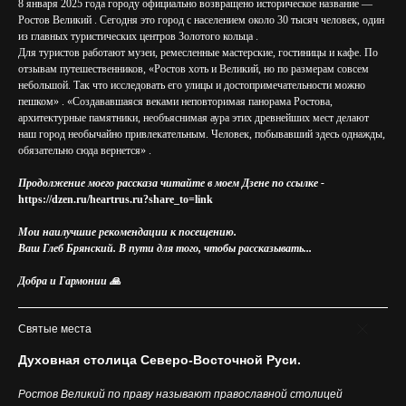
8 января 2025 года городу официально возвращено историческое название —
Ростов Великий . Сегодня это город с населением около 30 тысяч человек, один
из главных туристических центров Золотого кольца .
Для туристов работают музеи, ремесленные мастерские, гостиницы и кафе. По
отзывам путешественников, «Ростов хоть и Великий, но по размерам совсем
небольшой. Так что исследовать его улицы и достопримечательности можно
пешком» . «Создававшаяся веками неповторимая панорама Ростова,
архитектурные памятники, необъяснимая аура этих древнейших мест делают
наш город необычайно привлекательным. Человек, побывавший здесь однажды,
обязательно сюда вернется» .
Продолжение моего рассказа читайте в моем Дзене по ссылке -
https://dzen.ru/heartrus.ru?share_to=link
Мои наилучшие рекомендации к посещению.
Ваш Глеб Брянский. В пути для того, чтобы рассказывать...
Добра и Гармонии 🙏
Святые места
Духовная столица Северо-Восточной Руси.
Ростов Великий по праву называют православной столицей