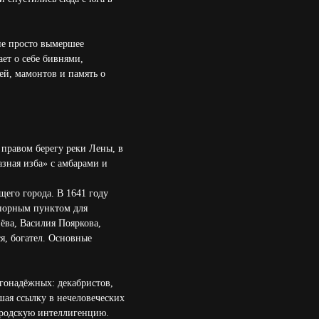
не просто вымершее
ет о себе бивнями,
ей, мамонтов и память о
 правом берегу реки Лены, в
азная изба» с амбарами и
щего города. В 1641 году
опорным пунктом для
ёва, Василия Пояркова,
я, богател. Основные
агонадёжных: декабристов,
шая ссылку в нечеловеческих
городскую интеллигенцию.