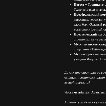
Погост у Троицкого 
Театр эстрады) и явл
Преображенский пог
известных горожан, к
здесь был «Зеленый р
установили Вечный ог
Предтеченский погос
строительства не раз 
Мусульманское кла
стадионом «Туймаада»
Мучин-Крест
— погос
улицами Федора Попов
До сих пор строители во вр
останки, предположительно 
вечной мерзлотой.
Часть четвёртая. Архитект
Архитектура Якутска уникал