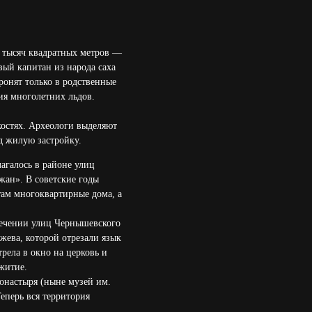
00 тысяч квадратных метров —
вый капитан из народа саха
ронят только в родственные
ния многолетних льдов.
костях. Археологи выделяют
д жилую застройку.
галось в районе улиц
жан». В советские годы
там многоквартирные дома, а
сечении улиц Чернышевского
жева, которой отрезали язык
рела в окно на церковь и
житие.
онастыря (ныне музей им.
еперь вся территория