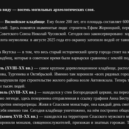
а виду — восемь могильных археологических слоя.
а —
Вилюйское кладбище
. Ему более 200 лет, его площадь составляет 6
олей. Здесь покоятся знаменитые люди: строитель Ефим Жорницкий, пер
Советского Союза Николай Чусовской. Сегодня оно законсервировано: хо
лота неумолима: в августе 2025 года его окраину затопило водой от тая
 Якутска — в том, что весь старый исторический центр города стоит на 
ладбищ, которые в советское время были варварски сравнены с землёй по
ь (XVIII–XX вв.)
— самое крупное дореволюционное кладбище, распола
ова, Тургенева и Октябрьской. Именно там хоронили «всех рядовых горо
азрушили при строительстве жилого района возле Автовокзала. Теперь 
и тысяч людей.
оль (XVIII–XX вв.)
— находился у стен Богородицкой церкви, на пере
сно легенде, здесь похоронена отправленная в ссылку графиня Анна Бесту
е против императрицы. Живя в Спасском монастыре, она каждый день смот
себя именно там. Сегодня кладбище уничтожено, на нём построено обще
(конец XVII–XX вв.)
— находился на территории Спасского мужского м
 хоронили монахов, священнослужителей, прихожан и знатных горожан. Т