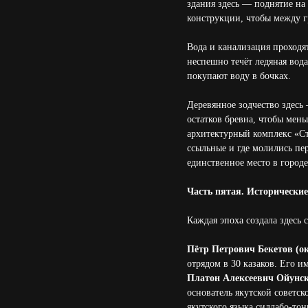
здания здесь — поднятие на 
конструкции, чтобы между 
Вода и канализация проходят
неспешно течёт ледяная вода
покупают воду в бочках.
Деревянное зодчество здесь 
остатков бревна, чтобы мень
архитектурный комплекс «Ста
ссыльные и где молились пе
единственное место в город
Часть пятая. Исторические
Каждая эпоха создала здесь
Пётр Петрович Бекетов (ок.
отрядом в 30 казаков. Его и
Платон Алексеевич Ойунск
основатель якутской советск
якутского языка силлабо-то