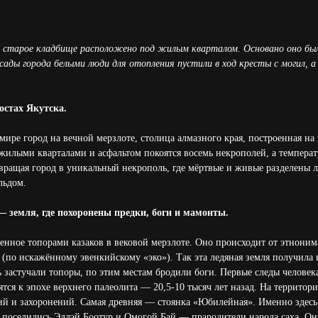
я старое кладбище расположено под жилым кварталом. Основано оно был
сады города белыми люди для отопления пустили в ход кресты с могил, а
остах Якутска.
ире город на вечной мерзлоте, столица алмазного края, построенная на
жилыми кварталами и асфальтом покоятся восемь некрополей, а температ
вращая город в уникальный некрополь, где мёртвые и живые разделены 
льдом.
 земля, где похоронены предки, боги и мамонты.
енное топорами казаков в вековой мерзлоте. Оно происходит от этнонима
 (по искажённому эвенкийскому «эко»). Так эта ледяная земля получила 
сь застучали топоры, по этим местам бродили боги. Первые следы человек
тся к эпохе верхнего палеолита — 20,5-10 тысяч лет назад. На территор
ий и захоронений. Самая древняя — стоянка «Юбилейная». Именно здесь,
, поселились Эллэй Боотур и Омогой Бай — прародители народа саха. Он