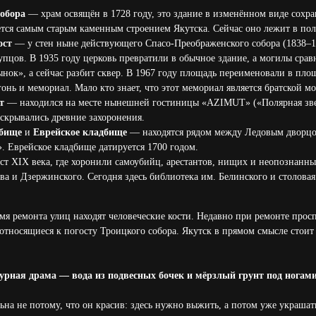
собора
— храм освящён в 1728 году, это здание в изменённом виде сохр
яется самым старым каменным строением Якутска. Сейчас оно лежит в по
ост
— у стен ныне действующего Спасо-Преображенского собора (1838–18
упцов. В 1935 году церковь превратили в обычное здание, а могилы срав
ынок», а сейчас разбит сквер. В 1967 году площадь переименовали в пл
онь и мемориал. Мало кто знает, что этот мемориал является братской м
т
— находился на месте нынешней гостиницы «AZIMUT» («Полярная зве
вскрывались древние захоронения.
дбище
и
Еврейское кладбище
— находятся рядом между Ледовым дворцо
. Еврейское кладбище датируется 1700 годом.
т XIX века, где хоронили самоубийц, арестантов, нищих и неопознанны
а и Дзержинского. Сегодня здесь библиотека им. Белинского и столова
емя ремонта улиц находят человеческие кости. Недавно при ремонте про
относящиеся к погосту Троицкого собора. Якутск в прямом смысле стоит
урная драма — вода из подвесных бочек и мёрзлый грунт под ногами
ьна не потому, что он красив: здесь нужно выжить, а потом уже украшат