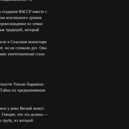
в создания ЯАССР вместе с
ом всесоюзного уровня.
 происхождение из семьи
рыв традиций, который
или в Спасском монастыре
её, но не сломали дух. Она
ныне уничтоженная) стала
стности Улахан-Харыялах.
 Тайна их предназначения
земле у реки Вилюй живут
 Говорят, что эта долина —
 трубу, из которой