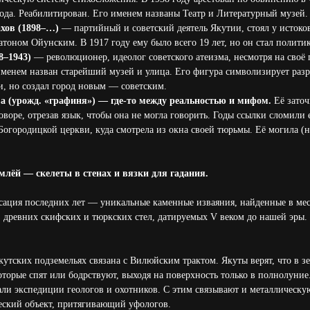
 года. Реабилитирован. Его именем названы Театр и Литературный музей.
хов (1898–…)
— партийный и советский деятель Якутии, стоял у истоко
ном Ойунским. В 1917 году ему было всего 19 лет, но он стал политик
8–1943)
— революционер, идеолог советского атеизма, несмотря на своё
именем назван старейший музей и улица. Его фигура символизирует раз
, но создал город новым — советским.
а (урожд. «графиня») — где-то между реальностью и мифом.
Её заточ
оворе, отрезав язык, чтобы она не могла говорить. Годы ссылки сломили 
 Богородицкой церкви, куда смотрела из окна своей тюрьмы. Её могила (
емлёй — скелеты в стенах и вязки для гадания.
нсация последних лет — уникальные каменные изваяния, найденные в ме
 древних скифских и тюркских стел, датируемых V веком до нашей эры.
якутских подземельях связана с Вилюйским трактом. Якуты верят, что в 
торые спят или бодрствуют, выходя на поверхность только в полнолуние.
али экспедиции геологов и охотников. С этим связывают и металлическую
еский объект, притягивающий уфологов.