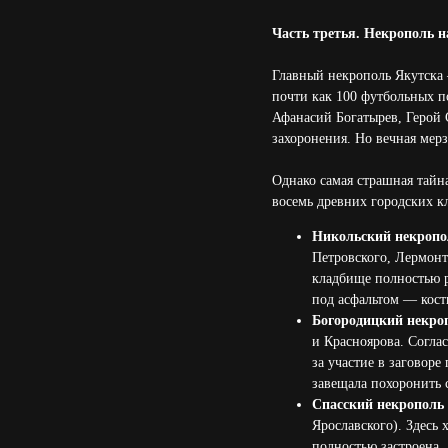
Часть третья. Некрополь н
Главный некрополь Якутск
почти как 100 футбольных п
Афанасий Богатырев, Герой 
захоронения. Но вечная мерз
Однако самая страшная тайна
восемь древних городских к
Никольский некропол
Петровского, Лермонт
кладбище полностью р
под асфальтом — кост
Богородицкий некроп
и Красноярова. Согла
за участие в заговор
завещала похоронить 
Спасский некрополь 
Ярославского). Здесь
полностью застроена.