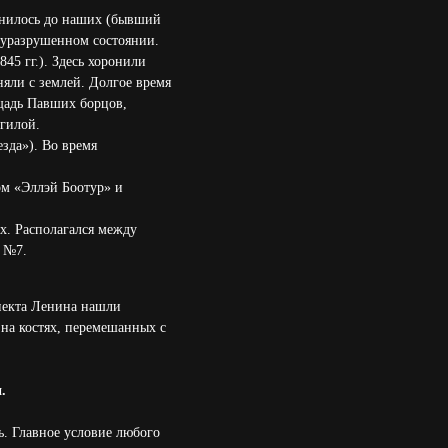
анилось до наших (бывший
луразрушенном состоянии.
45 гг.). Здесь хоронили
няли с землей. Долгое время
ощадь Павших борцов,
огилой.
зда»). Во время
м «Эллэй Боотур» и
х. Располагался между
я №7.
спекта Ленина нашли
 на костях, перемешанных с
.
ь. Главное условие любого