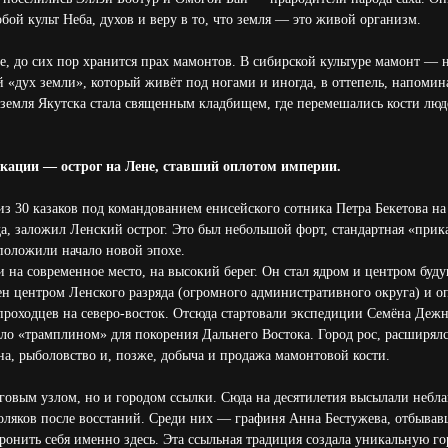
обой культ Неба, духов и веру в то, что земля — это живой организм.
ще, до сих пор хранится прах мамонтов. В сибирской культуре мамонт — 
 «дух земли», который живёт под ногами и иногда, в оттепель, напомина
земля Якутска стала священным кладбищем, где перемешались кости люд
ркации — острог на Лене, ставший оплотом империи.
 из 30 казаков под командованием енисейского сотника Петра Бекетова на
а, заложил Ленский острог. Это был небольшой форт, стандартная «прик
 положили начало новой эпохе.
и на современное место, на высокий берег. Он стал ядром и центром буду
ен центром Ленского разряда (огромного административного округа) и 
роходцев на северо-восток. Отсюда стартовали экспедиции Семёна Дежн
ало «трамплином» для покорения Дальнего Востока. Город рос, расширялс
, рыболовство и, позже, добыча и продажа мамонтовой кости.
рговым узлом, но и городом ссылки. Сюда на десятилетия высылали небл
оляков после восстаний. Среди них — графиня Анна Бестужева, отбывав
ронить себя именно здесь. Эта ссыльная традиция создала уникальную 