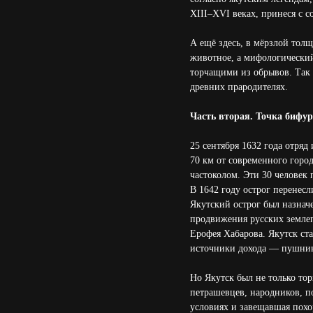
XIII–XVI веках, принеся с с
А ещё здесь, в мёрзлой тол
животное, а мифологический
торчащими из обрывов. Так 
древних прародителях.
Часть вторая. Точка бифу
25 сентября 1632 года отряд
70 км от современного город
частоколом. Эти 30 человек
В 1642 году острог перенесл
Якутский острог был назнач
продвижения русских землеп
Ерофея Хабарова. Якутск ст
источники дохода — пушнина
Но Якутск был не только то
петрашевцев, народников, п
условиях и завещавшая похо