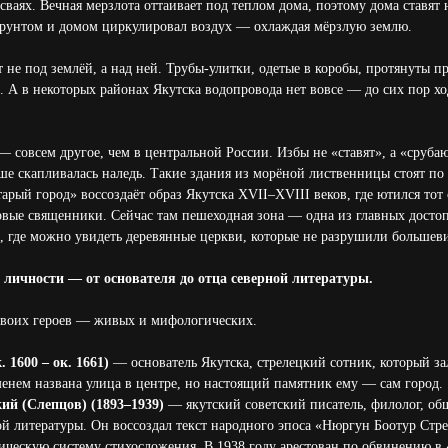
сваях. Вечная мерзлота оттаивает под теплом дома, поэтому дома ставят
грунтом и домом циркулировал воздух — охлаждая мёрзлую землю.
 не под землёй, а над ней. Трубы-улитки, одетые в коробы, протянуты п
. А в некоторых районах Якутска водопровода нет вовсе — до сих пор хо
— совсем другое, чем в центральной России. Избы не «ставят», а «сруба
ше скапливалась наледь. Такие здания из морёной лиственницы стоят по 
рый город» воссоздаёт образ Якутска XVII–XVIII веков, где ютился тот 
рвые священники. Сейчас там пешеходная зона — одна из главных досто
е, где можно увидеть деревянные церкви, которые не разрушили большев
 личности — от основателя до отца северной литературы.
 своих героев — живых и мифологических.
 1600 – ок. 1661)
— основатель Якутска, стрелецкий сотник, который з
менем названа улица в центре, но настоящий памятник ему — сам город.
ий (Слепцов) (1893–1939)
— якутский советский писатель, филолог, об
ой литературы. Он воссоздал текст народного эпоса «Нюргун Боотур Стр
ническую систему стихосложения. В 1938 году арестован по обвинению в