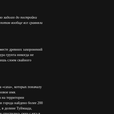
о задолго до постройки
 потом вообще все сравняли
 месте древних захоронений
ура грунта никогда не
лишь слоем свайного
 «саха», которых поначалу
новое имя.
а на территории
ии города найдено более 200
 в долине Туймаада,
и спустились сюда с юга в