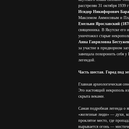
расстрелян 31 октября 1939
Исидор Никифорович Бара
Максимом Аммосовым и Плато
Емельян Ярославский (187
священника. В Якутске его 
уничтожил старые некрополи
Анна Гавриловна Бестужев
за участие в придворном заг
завещала похоронить себя у
легендой.
Часть шестая. Город под з
Главная археологическая се
Это настоящий некрополь из
скрыта веками.
Самая подробная легенда о 
«железные люди» — духи, ко
проклятое место, где пропад
вырывается огонь — мистич