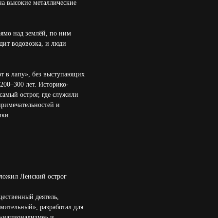
 на высокие металлические
рямо над землёй, по ним
дит водовозка, и люди
ют в лапу», без выступающих
200–300 лет. Историко-
самый острог, где служили
примечательностей и
ики.
аложил Ленский острог
щественный деятель,
емительный», разработал для
 «национализме» и