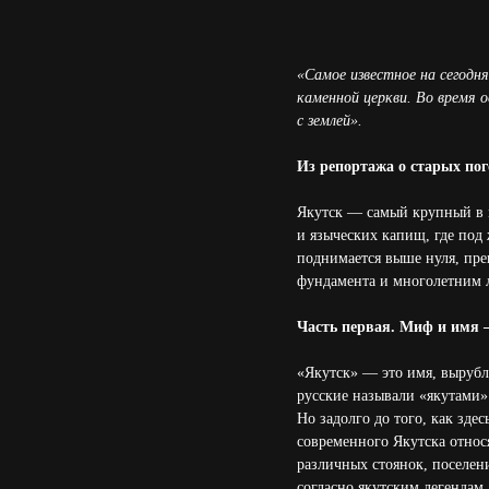
«Самое известное на сегодн
каменной церкви. Во время о
с землей».
Из репортажа о старых пог
Якутск — самый крупный в м
и языческих капищ, где под 
поднимается выше нуля, пре
фундамента и многолетним 
Часть первая. Миф и имя —
«Якутск» — это имя, вырубл
русские называли «якутами»
Но задолго до того, как зде
современного Якутска относя
различных стоянок, поселен
согласно якутским легендам