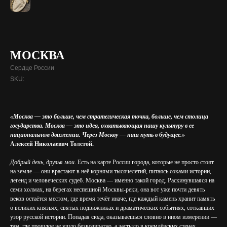
МОСКВА
Сердце России
SKU:
«Москва — это больше, чем стратегическая точка, больше, чем столица
государства. Москва — это идея, охватывающая нашу культуру в ее
национальном движении. Через Москву — наш путь в будущее.»
Алексей Николаевич Толстой.
Добрый день, друзья мои
. Есть на карте России города, которые не просто стоят
на земле — они врастают в неё корнями тысячелетий, питаясь соками истории,
легенд и человеческих судеб. Москва — именно такой город. Раскинувшаяся на
семи холмах, на берегах неспешной Москвы-реки, она вот уже почти девять
веков остаётся местом, где время течёт иначе, где каждый камень хранит память
о великих князьях, святых подвижниках и драматических событиях, соткавших
узор русской истории. Попадая сюда, оказываешься словно в ином измерении —
там, где прошлое не ушло безвозвратно, а застыло в кремлёвских стенах,