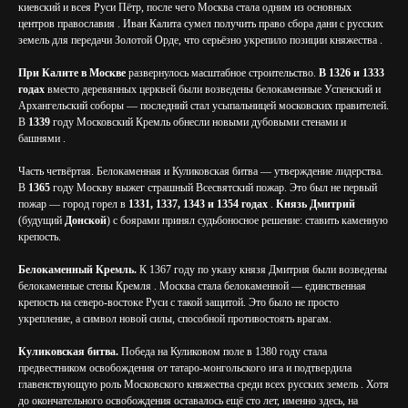
киевский и всея Руси Пётр, после чего Москва стала одним из основных
центров православия . Иван Калита сумел получить право сбора дани с русских
земель для передачи Золотой Орде, что серьёзно укрепило позиции княжества .
При Калите в Москве
развернулось масштабное строительство.
В 1326 и 1333
годах
вместо деревянных церквей были возведены белокаменные Успенский и
Архангельский соборы — последний стал усыпальницей московских правителей.
В
1339
году Московский Кремль обнесли новыми дубовыми стенами и
башнями .
Часть четвёртая. Белокаменная и Куликовская битва — утверждение лидерства.
В
1365
году Москву выжег страшный Всесвятский пожар. Это был не первый
пожар — город горел в
1331, 1337, 1343 и 1354 годах
.
Князь Дмитрий
(будущий
Донской
) с боярами принял судьбоносное решение: ставить каменную
крепость.
Белокаменный Кремль.
К 1367 году по указу князя Дмитрия были возведены
белокаменные стены Кремля . Москва стала белокаменной — единственная
крепость на северо-востоке Руси с такой защитой. Это было не просто
укрепление, а символ новой силы, способной противостоять врагам.
Куликовская битва.
Победа на Куликовом поле в 1380 году стала
предвестником освобождения от татаро-монгольского ига и подтвердила
главенствующую роль Московского княжества среди всех русских земель . Хотя
до окончательного освобождения оставалось ещё сто лет, именно здесь, на