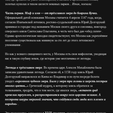
золотых куполах и тихом шелесте вековых парков...
Итак, поехали:
Часть первая. Миф и имя — от трёхглавого зверя до боярина Кучки.
Официальной датой основания Москвы считается 4 апреля 1147 года, когда,
согласно Ипатьевской летописи, ростово-суздальский князь Юрий Долгорукий
принимал в городке под названием Москов своего друга и союзника, новгород-
северского князя Святослава Ольговича, в честь чего был дан «обед силен» .
Однако археологические находки свидетельствуют, что Москва как укреплённое
поселение существовала как минимум за сто лет до этого летописного
упоминания .
Но как у всякого священного места, у Москвы есть своя мифология, уводящая
нас в такую глубину веков, где история уже неотличима от легенды.
Легенда о трёхглавом звере
. Во времена царя Алексея Михайловича была
записана удивительная легенда. Согласно ей, в 1158 году князь Юрий
Долгорукий направлялся из Киева во Владимир и по пути посреди болота
увидел
«огромного чудного зверя. Было у зверя три головы и шерсть пестрая
многих цветов...»
Греческий мудрец, к которому князь обратился за
толкованием, предрёк, что в том месте, где явился зверь,
«встанет град
превелик треуголен, и распространится вокруг него царство великое. А
пестрота шкуры звериной значит, что сойдутся сюда люди всех племен и
народов»
.