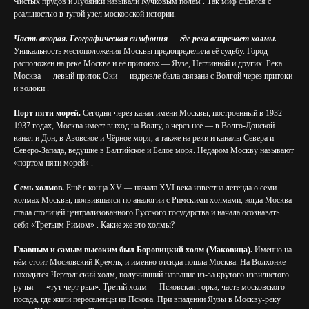
Чистых прудов и Лубянки называли Кучковым полем . Так миф сплёлся с
реальностью в тугой узел московской истории.
Часть вторая. Географическая симфония — где река встречает холмы.
Уникальность местоположения Москвы предопределила её судьбу. Город
расположен на реке Москве и её притоках — Яузе, Неглинной и других. Река
Москва — левый приток Оки — издревле была связана с Волгой через притоки
и волоки .
Порт пяти морей.
Сегодня через канал имени Москвы, построенный в 1932–
1937 годах, Москва имеет выход на Волгу, а через неё — в Волго-Донской
канал и Дон, в Азовское и Чёрное моря, а также на реки и каналы Севера и
Северо-Запада, ведущие в Балтийское и Белое моря. Недаром Москву называют
«портом пяти морей» .
Семь холмов.
Ещё с конца XV — начала XVI века известна легенда о семи
холмах Москвы, появившаяся по аналогии с Римскими холмами, когда Москва
стала столицей централизованного Русского государства и начала осознавать
себя «Третьим Римом» . Какие же это холмы?
Главным и самым высоким был Боровицкий холм (Маковица).
Именно на
нём стоит Московский Кремль, и именно отсюда пошла Москва. На Волхонке
находится Чертольский холм, получивший название из-за крутого извилистого
ручья — «тут черт рыл». Третий холм — Псковская горка, часть московского
посада, где жили переселенцы из Пскова. При впадении Яузы в Москву-реку