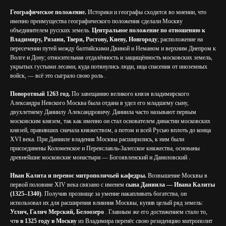
Географическое положение.
Историки и географы сходятся во мнении, что
именно преимущества географического положения сделали Москву
объединителем русских земель.
Центральное положение по отношению к
Владимиру, Рязани, Твери, Ростову, Киеву, Новгороду
; расположение на
пересечении путей между балтийскими Двиной и Неманом и верхним Днепром к
Волге и Дону; относительная отдалённость и защищённость московских земель,
укрытых густыми лесами, куда потянулись люди, ища спасения от иноземных
войск, — всё это сыграло свою роль .
Поворотный 1263 год.
По завещанию великого князя владимирского
Александра Невского Москва была отдана в удел его младшему сыну,
двухлетнему Даниилу Александровичу. Даниила часто называют первым
московским князем, так как именно он стал основателем династии московских
князей, правивших сначала княжеством, а потом и всей Русью вплоть до конца
XVI века. При Данииле владения Москвы расширились, к ним были
присоединены Коломенское и Переяславль-Залесское княжества, основаны
древнейшие московские монастыри — Богоявленский и Даниловский .
Иван Калита и перенос митрополичьей кафедры.
Возвышение Москвы в
первой половине XIV века связано с именем
сына Даниила — Ивана Калиты
(1325–1340)
. Получив прозвище за умение накапливать богатства, он
использовал их для расширения влияния Москвы, купив целый ряд земель:
Углич, Галич Мерский, Белоозеро
. Главным же его достижением стало то,
чт
о в 1325 году в Москву
из Владимира перенёс свою резиденцию митрополит