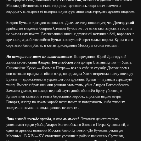
Это пророчество, записанное
в XVII столетии
, оказалось удивительно точным.
Москва действительно стала городом, где сошлись люди «всех племен и
народов», а пестрота её истории и культуры лишь подтверждает древнее видение.
Боярин Кучка и трагедия основания. Далее легенда повествует, что
Долгорукий
прибыл во владения боярина Степана Кучки, но тот отказался впустить гостя и
не оказал ему почета. Разгневанный князь с дружиной вступил в бой, ворвался в
крепость, а разбитое войско Кучки покинуло её через малые ворота. Кучка и его
соратники были убиты, и князь присоединил Москву к своим землям .
Но история на этом не заканчивается
. По преданию, Юрий Долгорукий
женил своего
сына Андрея Боголюбского
на дочери Степана Кучки — Улите.
Сыновей же Кучки — Якима и Петра — взял к себе на службу. Долгое время
они не знали правды о гибели отца, но однажды Улита встретила в лесу воеводу
Букала — единственного уцелевшего из дружины Кучки — и узнала страшную
тайну. Вместе с братьями они решили отомстить, убив Андрея Боголюбского.
Замысел удался, но вскоре верный слуга донёс обо всём брату убитого, и
Кучковичей казнили, а тела в берестяных коробах спустили на дно озера.
Говорят, иногда по ночам короба всплывают на поверхность, «ибо таковых
злодеев ни земля, ни вода принять не хотят» .
Что в этой легенде правда, а что вымысел?
Летописи действительно
упоминают среди убийц Андрея Боголюбского Якима и Петра Кучковичей, а
одно из древних названий Москвы было Кучково: «До Кучкова, рекше до
Москвы» . В XIV—XV столетиях урочище в районе нынешних Сретенки,