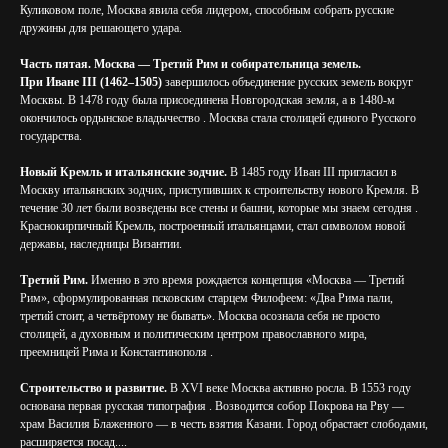
Куликовом поле, Москва явила себя лидером, способным собрать русские
дружины для решающего удара.
Часть пятая. Москва — Третий Рим и собирательница земель.
При Иване III (1462–1505)
завершилось объединение русских земель вокруг
Москвы. В 1478 году была присоединена Новгородская земля, а в 1480-м
окончилось ордынское владычество . Москва стала столицей единого Русского
государства.
Новый Кремль и итальянские зодчие.
В 1485 году Иван III пригласил в
Москву итальянских зодчих, приступивших к строительству нового Кремля. В
течение 30 лет были возведены все стены и башни, которые мы знаем сегодня .
Краснокирпичный Кремль, построенный итальянцами, стал символом новой
державы, наследницы Византии.
Третий Рим.
Именно в это время рождается концепция «Москва — Третий
Рим», сформулированная псковским старцем Филофеем: «Два Рима пали,
третий стоит, а четвёртому не бывать». Москва осознала себя не просто
столицей, а духовным и политическим центром православного мира,
преемницей Рима и Константинополя .
Строительство и развитие.
В XVI веке Москва активно росла. В 1553 году
основана первая русская типография . Возводится собор Покрова на Рву —
храм Василия Блаженного — в честь взятия Казани. Город обрастает слободами,
расширяется посад....