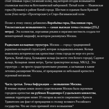
стоит Швивая горка (Таганский холм), над которой сегодня возвышается
сталинская высотка на Котельнической набережной. Пятый холм — Ивановская
горка (Кулишки) в районе Китай-города. Шестым и седьмым были Красный
холм (близ метро «Пролетарская») и Старо-Ваганьковский холм .
Позже к этому списку добавились
Воробьёвы горы, Поклонная гора,
Теплостанская возвышенность — самая высокая точка столицы (255,2
метра)
. Эта холмистая, изрезанная реками и оврагами местность создала тот
неповторимый ландшафт, на котором раскинулась Москва.
Радиально-кольцевая структура.
Москва — город с традиционной
радиально-кольцевой структурой, которая складывалась веками. Кольца
появлялись исторически как крепостные стены города по мере его роста:
Кремль, Китай-город, Бульварное кольцо (на месте стен Белого города), Садовое
кольцо, Кольцевая линия метро, Третье транспортное кольцо, МКАД . Эта
структура — не просто градостроительное решение, а застывшая в камне
летопись расширения Москвы, её превращения из небольшой крепости в
огромный мегаполис.
Часть третья. Точка бифуркации — возвышение Москвы.
В течение первых веков своего существования Москва была скромным
городком-крепостью
на рубежах Владимиро-Суздальского княжества
,
занимая территорию менее 10 гектаров на месте современного Кремля .
Удивителен сам факт её превращения в столицу великого Российского
государства. Что же стало причиной этого возвышения?