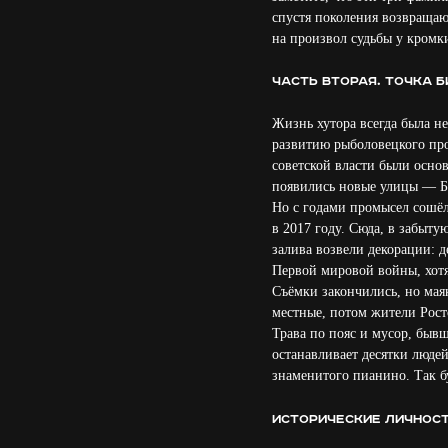
спустя поколения возвращаю
на произвол судьбы у кромки
Часть вторая. Точка 
Жизнь хутора всегда была н
развитию рыболовецкого про
советской власти были осно
появились новые улицы — Бу
Но с годами промысел сошёл 
в 2017 году. Сюда, в забыту
залива возвели декорации: 
Первой мировой войны, хотя
Съёмки закончились, но мая
местные, потом жители Рост
Трава по пояс и мусор, быв
останавливает десятки люде
знаменитого пианино. Так б
Исторические личност