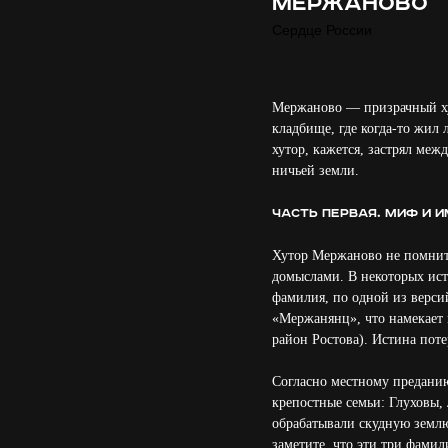
МЕРЖАНОВО
Сердце России
Мержаново — призрачный хут
кладбище, где когда-то жил
хутор, кажется, застрял ме
ничьей земли.
Часть первая. Миф и 
Хутор Мержаново не помнит 
домыслами. В некоторых ис
фамилия, по одной из верси
«Мержанянц», что намекает
район Ростова). Истина поте
Согласно местному преданию
крепостные семьи: Глуховы,
обрабатывали скудную землю
заметите, что эти три фамил