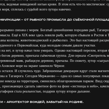
тся, ведомые невидимой нитью крови. В этом есть что-то мистическое: с
 моря, сплелась с судьбой всего хутора навечно.
бифуркации — от рыбного промысла до съёмочной площа
еразрывно связана с морем. Богатый ценнейшими породами рыб, Таганро
мысла. Ещё в XIX веке здесь ловили рыбу, которую сбывали в Ростов и 
ваны колхозы, животноводческий и рыбколхоз. Это был настоящий расцве
денного и Первомайская, куда молодым семьям давали участки.
на нет, и хутор начал тихо умирать. Однако настоящий перелом, вторая
ю богом деревню, приехала съёмочная группа. Для сериала «Смотритель м
деревянный маяк, рыбацкую деревню, причалы. По сюжету, хутор «сыграл
 Азовское море на экране заменило Чёрное.
к остался. И случилось чудо. Заброшенные декорации вдруг стали магни
ова и Таганрога. Сегодня Мержаново — одна из самых популярных локац
шие некогда на территории, сменились облагороженным парком. Вход сюда
й, приезжающих сделать заветное фото на фоне «лестницы в небо», каче
утафория стала реальностью, подарив хутору второе дыхание.
и — архитектор вождей, забытый на родине.