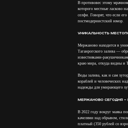
В противовес этому мрачно
которого местные ласково н
селфи. Говорят, что если его
постмодернистский юмор.
Уникальность местопо
Мержаново находится в уник
Таганрогского залива — обр
известняками-ракушечниками
краю мира, откуда видны и Т
Воды залива, как и сам хуто
кораблей и человеческих на
надежды для умирающего ху
Мержаново сегодня — 
В 2022 году вокруг маяка п
качелями над обрывом, стил
платный (350 рублей со взро