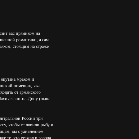
озит вас прямиком на
ошенной романтики, а сам
аяком, стоящим на страже
 окутана мраком и
инский помещик, чья
ходить от армянского
Нахичевани-на-Дону (ныне
ентральной России три
егу, чтобы те ловили рыбу и
лицам, вы с удивлением
же те, кто уезжал в города,