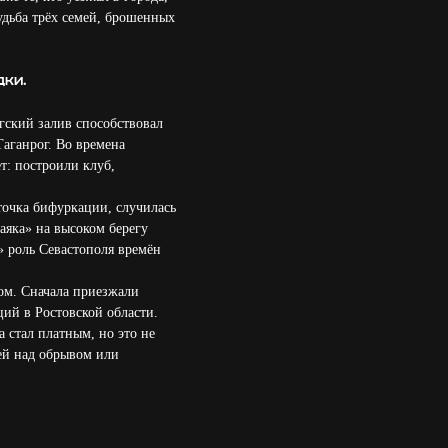
удьба трёх семей, брошенных
дки.
гский залив способствовал
Таганрог. Во времена
т: построили клуб,
 точка бифуркации, случилась
аяка» на высоком берегу
» роль Севастополя времён
том. Сначала приезжали
ий в Ростовской области.
 стал платным, но это не
лей над обрывом или