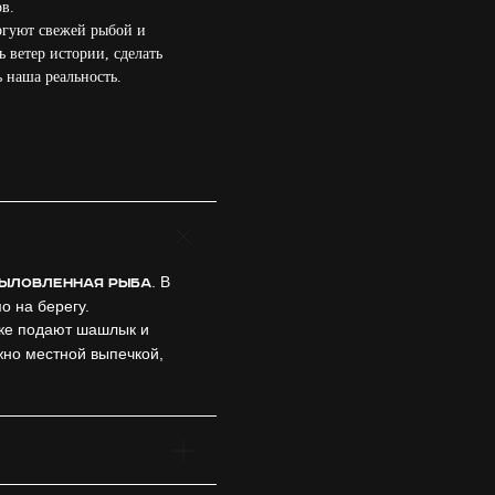
в.
оргуют свежей рыбой и
 ветер истории, сделать
ь наша реальность.
. В
ыловленная рыба
о на берегу.
рке подают шашлык и
жно местной выпечкой,