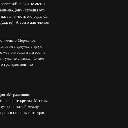
 советской эпохи.
Мирон
ани-на-Дону (сегодня это
назван в честь его рода. Он
удауте). А всего для членов
что именно Мержанов
мановом переулке в двух
озже погибшая в лагере, и
ни уже не снискал. О нём
 о грандиозной, но
нция «Мержаново»
 могильные кресты. Местные
 хутор, зажатый между
ории о странных фигурах,