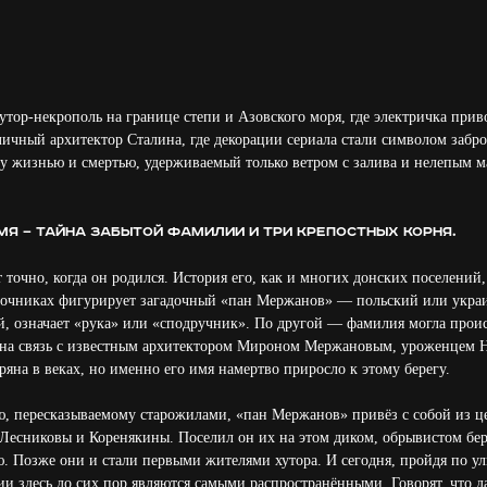
ор-некрополь на границе степи и Азовского моря, где электричка прив
 личный архитектор Сталина, где декорации сериала стали символом забр
жду жизнью и смертью, удерживаемый только ветром с залива и нелепым м
имя — тайна забытой фамилии и три крепостных корня.
точно, когда он родился. История его, как и многих донских поселений,
точниках фигурирует загадочный «пан Мержанов» — польский или укра
й, означает «рука» или «сподручник». По другой — фамилия могла проис
 на связь с известным архитектором Мироном Мержановым, уроженцем 
ряна в веках, но именно его имя намертво приросло к этому берегу.
, пересказываемому старожилами, «пан Мержанов» привёз с собой из ц
 Лесниковы и Коренякины. Поселил он их на этом диком, обрывистом бер
. Позже они и стали первыми жителями хутора. И сегодня, пройдя по у
ии здесь до сих пор являются самыми распространёнными. Говорят, что да