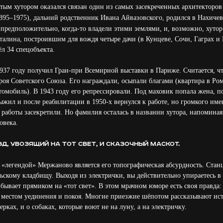
ытым хутором оказался связан один из самых засекреченных архитекторов
895–1975), дальний родственник Ивана Айвазовского, родился в Нахичев
 предположительно, когда-то владели этими землями, и, возможно, хутор 
лина, построившим для вождя четыре дачи (в Кунцеве, Сочи, Гаграх и Г
л 34 спецобъекта.
1937 году получил Гран-при Всемирной выставки в Париже. Считается, 
ероя Советского Союза. Его награждали, осыпали благами (квартира в Ро
омобиль). В 1943 году его репрессировали. Под маховик попала жена, п
жил и после реабилитации в 1950-х вернулся к работе, но громкого име
 работы засекретили. Но фамилия осталась в названии хутора, напоминая
овека.
д, увозящий на тот свет, и сказочный маскот.
«легендой» Мержаново является его топографическая абсурдность. Ста
ьскому кладбищу. Выходя из электрички, вы действительно упираетесь в
бывает прямиком на «тот свет». В этом мрачном юморе есть своя правда:
 местом уединения и покоя. Многие приезжие шёпотом рассказывают ист
рках, и о собаках, которые воют не на луну, а на электричку.