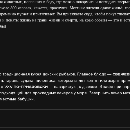
 животных, попавших в беду, где можно покормить и погладить зверько
около 800 человек, кажется, проснулся. Местные жители сдают жильё, т
ременно пугает и притягивает. Вы приезжаете сюда, чтобы почувствовать
а и понять: жизнь на грани жизни и смерти, на краю обрыва — это и ест
абы)
о традиционная кухня донских рыбаков. Главное блюдо —
свежев
ть тарань, судака, пиленгаса, которых вялят, коптят или жарят прям
те
— наваристую, с дымком. В кафе при па
уху по-приазовски
 подходящий для прохладных вечеров у моря. Завершить вечер мо
 местные бабушки.