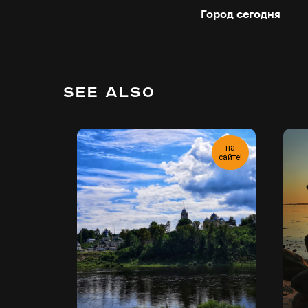
Город сегодня
SEE ALSO
на
выложен
сайте!