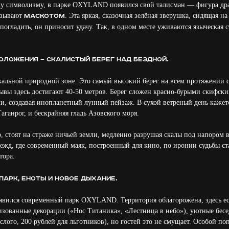
му символизму, в парке OXYLAND появился свой талисман — фигура дра
азывают
. Эта яркая, сказочная зелёная зверушка, сидящая на
Маскотом
 погладить, он приносит удачу. Так, в одном месте уживаются языческая с
ложения — скалистый берег над бездной.
альной природной зоне. Это самый высокий берег на всем протяжении 
ывы здесь достигают 40-50 метров. Берег сложен красно-бурыми скифс
, создавая инопланетный лунный пейзаж. В сухой ветреный день кажется
аганрог, и бескрайняя гладь Азовского моря.
р, стоят на страже ничьей земли, медленно разрушая скалы под напором 
дежд, где современный маяк, построенный для кино, по иронии судьбы с
тора.
парк, еноты и новое дыхание.
оявился современный парк OXYLAND. Территория облагорожена, здесь ес
изованные декорации («Нос Титаника», «Лестница в небо»), уютные бесе
слого, 200 рублей для льготников), но гостей это не смущает. Особой п