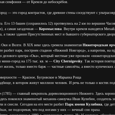
рная симфония — от Кремля до небоскрёбов.
од — это город контрастов, где древние стены соседствуют с ультрасо
. Его 13 башен (сохранилось 12) протянулись на 2 км по вершине Часов
в), а самая загадочная —
Коромыслова
. Внутри кремля находятся Миха
 а также здания Присутственных мест и бывшего губернаторского двор
Оки и Волги. В XIX веке здесь гремела знаменитая
Нижегородская яр
сте разбит парк, построен стадион «Нижний Новгород», а напротив, на 
о делового центра «Ока», который местные уже прозвали «нижегородск
 мини-город на 175 тыс. кв. м —
City Chernigovsky
. Так история повтор
ит жизнь, только вместо барж — частные самолёты, а вместо купеческих
поверхности — Красное, Бугровское и Марьина Роща
бище, в котором живут миллион человек. И речь не только о костях по
е
(1785) — главный некрополь дореволюционного Нижнего. Здесь хорон
десь покоился знаменитый механик-самоучка Иван Кулибин, создатель з
и и снесли. Сегодня на его месте разбит
Парк имени Кулибина
, где де
йках, не подозревая, что под ногами у них — вечный сон праха.