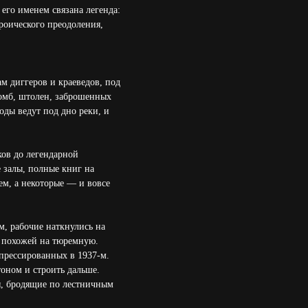
его именем связана легенда:
ероического преодоления,
м диггеров и краеведов, под
омб, штолен, заброшенных
ды ведут под дно реки, и
ков до легендарной
е залы, полные книг на
ем, а некоторые — и вовсе
ом, рабочие наткнулись на
, похожей на тюремную.
прессированных в 1937-м.
тоном и строить дальше.
я, бродящие по лестничным