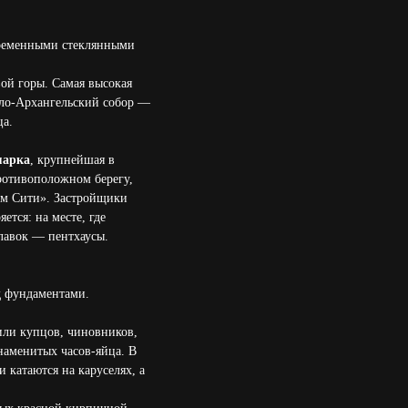
временными стеклянными
ой горы. Самая высокая
йло-Архангельский собор —
ца.
марка
, крупнейшая в
противоположном берегу,
им Сити». Застройщики
яется: на месте, где
 лавок — пентхаусы.
д фундаментами.
или купцов, чиновников,
наменитых часов-яйца. В
ти катаются на каруселях, а