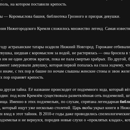
поль, на котором поставили крепость.
фы — Коромыслова башня, библиотека Грозного и призрак девушки.
ания Нижегородского Кремля сложилось множество легенд. Самая извест
 году астраханские татары осадили Нижний Новгород. Горожане отбивали
евушка, шедшая с коромыслом за водой, не растерялась — она бросила в та
 им не один десяток врагов, пока не пала смертью храбрых. По другой, 
мент замуровали девушку, которая первой попалась на глаза зодчему, ч
 иначе, с тех пор в башне по ночам слышны женские стоны и звон желез
х пор охраняет крепость.
а другая тайна. Её название происходит от подземного хода, который вё
 один: под всем Кремлём существовала разветвлённая сеть подземелий, шт
ища. Именно в этих подземельях, по слухам, спрятана легендарная
библ
, который ищут уже несколько столетий. Царь якобы укрыл книги в Нижне
и вход в этот тайник. В 2010-е годы даже проводились спелеологические
одземелья и не вернулся, породив новые слухи о «проклятых кладах», ко