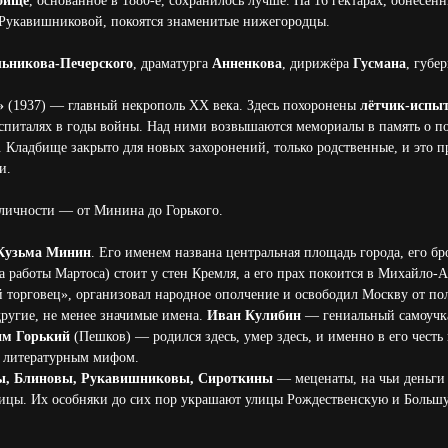
дбище
, основанное в 1880-е, сохранилось лучше. На 16 гектарах, обнесё
 Рукавишниковой, покоятся знаменитые нижегородцы.
ьникова-Печерского
, драматурга
Анненкова
, дирижёра
Гусмана
, губе
»
(1937) — главный некрополь XX века. Здесь похоронены
лётчик-испы
спиталях в годы войны. Над ними возвышаются мемориалы в память о п
. Кладбище закрыто для новых захоронений, только родственные, и это п
и.
 личности — от Минина до Горького.
Кузьма Минин
. Его именем названа центральная площадь города, его б
 работы Мартоса) стоит у стен Кремля, а его прах покоится в Михайло-А
 торговец», организовал народное ополчение и освободил Москву от пол
другие, не менее значимые имена.
Иван Кулибин
— гениальный самоучка
м Горький
(Пешков) — родился здесь, умер здесь, и именно в его честь 
о литературным мифом.
ы, Блиновы, Рукавишниковы, Сироткины
— меценаты, на чьи деньги
ницы. Их особняки до сих пор украшают улицы Рождественскую и Больш