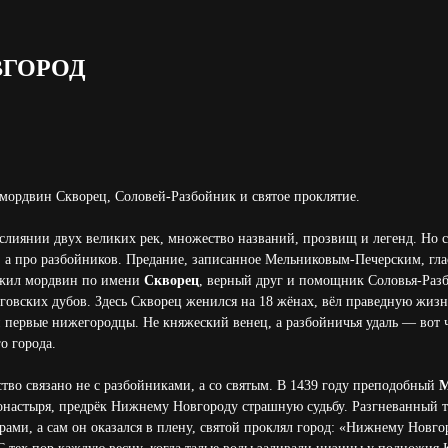
ГОРОД
мордвин Скворец, Соловей-Разбойник и святое проклятие.
а слиянии двух великих рек, множество названий, прозвищ и легенд. Но 
й, а про разбойников. Предание, записанное Мельниковым-Печерским, гла
 жил мордвин по имени
Скворец
, верный друг и помощник Соловья-Разб
говских дубов. Здесь Скворец женился на 18 жёнах, вёл праведную жизнь
 первые нижегородцы. Не княжеский венец, а разбойничья удаль — вот ч
о города.
ство связано не с разбойниками, а со святым. В 1439 году преподобный
М
онастыря, предрёк Нижнему Новгороду страшную судьбу. Разгневанный те
рами, а сам он оказался в плену, святой проклял город: «Нижнему Новго