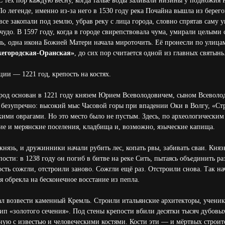
С тех пор каждую весну, когда талые воды заливали низины у подножия 
о легенде, именно из-за него в 1530 году река Почайна вышла из берего
все закопали под землю, убрав реку с лица города, словно спрятав саму у
удо. В 1597 году, когда в городе свирепствовала чума, умирали целыми 
ль, одна икона Божией Матери начала мироточить. Её пронесли по улицам
егородская-Оранская»
, до сих пор считается одной из главных святынь
ции — 1221 год, крепость на костях.
д основан в 1221 году князем Юрием Всеволодовичем, сыном Всеволод
 безупречно: высокий мыс Часовой горы при впадении Оки в Волгу, «Стр
ими оврагами. Но это место было не пустым. Здесь, по археологическим
ие и мерянские поселения, кладбища и, возможно, языческие капища.
князь, и дружинники начали рубить лес, копать рвы, забивать сваи. Кн
пости: в 1238 году он погиб в битве на реке Сить, пытаясь объединить р
ть сожгли, отстроили заново. Сожгли ещё раз. Отстроили снова. Так нач
ля обрекла на бесконечное восстание из пепла.
зал возвести каменный Кремль. Строили итальянские архитекторы, учени
п «золотого сечения». Под стены крепости вбили десятки тысяч дубовы
ую с известью и человеческими костями. Кости эти — и мёртвых строител