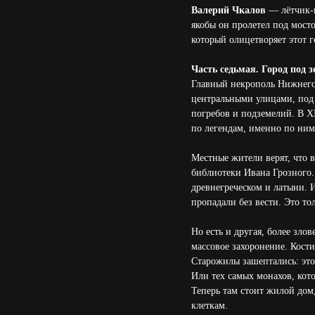
Валерий Чкалов
— лётчик-и
якобы он пролетел под мосто
который олицетворяет этот г
Часть седьмая. Город под 
Главный некрополь Нижнего 
центральными улицами, под
погребов и подземелий. В X
по легендам, именно по ним
Местные жители верят, что 
библиотеки Ивана Грозного. 
древнегреческом и латыни. 
пропадали без вести. Это тол
Но есть и другая, более зло
массовое захоронение. Кост
Старожилы зашептались: это
Или тех самых монахов, кото
Теперь там стоит жилой дом
клеткам.