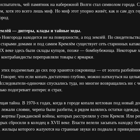
спытатель, чей памятник на набережной Волги стал символом города. С 
м, хотя это всего лишь миф. Но миф этот упорно живёт, как и сам дух г
ород.
землёй — диггеры, клады и тайные ходы.
Новгорода находится не на поверхности, а под землёй. По свидетельства
 старыми домами и под самим Кремлём существует сеть старинных катак
IX веке здесь были склады купцов, позже — бомбоубежища. Некоторые хо
 контрабандисты переправляли товары с ярмарки.
в этих подземельях до сих пор хранятся сокровища — от золота разбойни
Говорят, что если копать достаточно глубоко, можно наткнуться на целы
Исследователи-одиночки спускались туда, но многие возвращались ни с ч
ько подогревает интерес и страх.
вещая тайна. В 1970-х годах, когда в городе копали котлован под новый д
и лежали слоями, черепа были разбиты, а рядом валялись остатки одежды
 жертвы Гражданской войны, которых расстреляли у стен Кремля. Или ре
рых сбросили в колодец в XVII веке. Власти велели засыпать находку бе
, жильцы которого жалуются на странные звуки из подвала и привидени