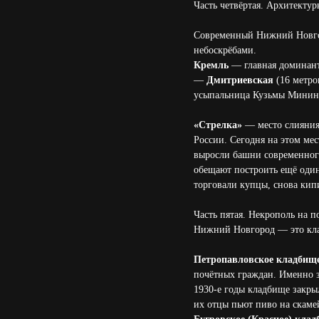
Часть четвёртая. Архитекту
Современный Нижний Новгор
небоскрёбами.
Кремль
— главная доминанта
—
Дмитриевская
(16 метро
усыпальница Кузьмы Минина,
«Стрелка»
— место слияния 
России. Сегодня на этом ме
выросли башни современног
обещают построить ещё один
торговали купцы, снова кип
Часть пятая. Некрополь на 
Нижний Новгород — это клад
Петропавловское кладбищ
почётных граждан. Именно з
1930-е годы кладбище закрыл
их отцы пьют пиво на скаме