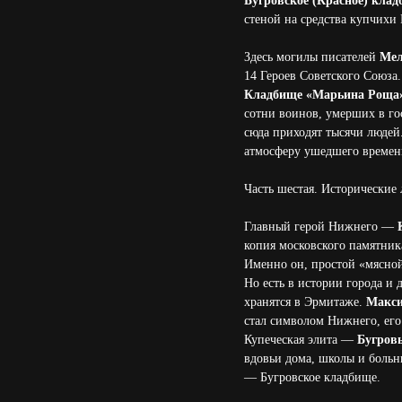
Бугровское (Красное) кла
стеной на средства купчихи
Здесь могилы писателей
Мел
14 Героев Советского Союза.
Кладбище «Марьина Роща
сотни воинов, умерших в го
сюда приходят тысячи людей
атмосферу ушедшего времен
Часть шестая. Исторические
Главный герой Нижнего —
копия московского памятника
Именно он, простой «мясной
Но есть в истории города и 
хранятся в Эрмитаже.
Макси
стал символом Нижнего, ег
Купеческая элита —
Бугров
вдовьи дома, школы и боль
— Бугровское кладбище.