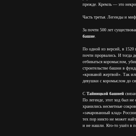
прежде. Кремль — это некро
Часть третья. Легенды и ми
За почти 500 лет существов
башне
.
По одной из версий, в 1520
почти прорвались. И тогда д
отбиваться коромыслом, убив
строительстве башни в фунда
«кровавой жертвой». Так или
девушки с коромыслом до си
С
Тайницкой башней
связан
По легенде, этот ход был не
хранились несметные сокров
«зачарованный клад» России
тех пор никто не может найт
и не нашли. Кто-то ушёл в п