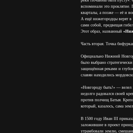
реки Почайны быть пусту». 
вспоминали это проклятие. П
кварталы, а позже — её и во
А ещё нижегородцы верят в ч
сами собой, предвещая гибе
Этот образ, названный
«Ниж
Часть вторая. Точка бифурка
Официально Нижний Новгоро
было выбрано стратегически
защищённая реками и глубок
славян находились мордовск
«Новгороду быть!» — велел 
недолго радовался своей кре
против полчищ Батыя. Крепос
который, казалось, сама зем
В 1500 году Иван III прика
заложившие в проект принци
утрамбовали землю, смешанн