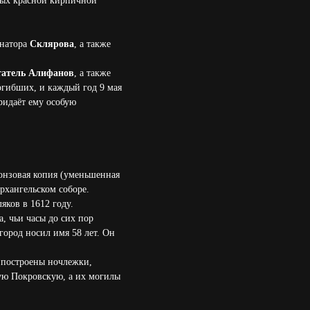
нных красной кирпичной
рнатора
Склярова
, а также
татель Алифанов
, а также
огибших, и каждый год 9 мая
ридаёт ему особую
ронзовая копия (уменьшенная
рхангельском соборе.
яков в 1612 году.
, чьи часы до сих пор
город носил имя 58 лет. Он
 построены ночлежки,
ую Покровскую, а их могилы