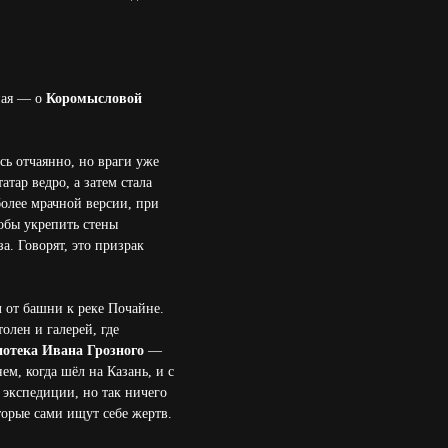
ная — о
Коромысловой
сь отчаянно, но враги уже
тар ведро, а затем стала
более мрачной версии, при
тобы укрепить стены
а. Говорят, это призрак
л от башни к реке Почайне.
олен и галерей, где
иотека Ивана Грозного
—
м, когда шёл на Казань, и с
 экспедиции, но так ничего
торые сами ищут себе жертв.