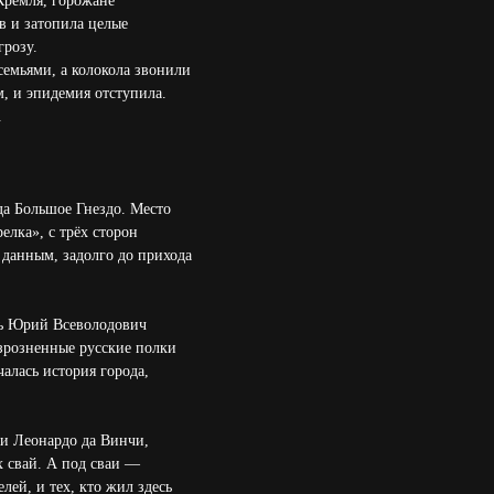
Кремля, горожане
в и затопила целые
грозу.
семьями, а колокола звонили
, и эпидемия отступила.
.
а Большое Гнездо. Место
елка», с трёх сторон
 данным, задолго до прихода
язь Юрий Всеволодович
азрозненные русские полки
алась история города,
ки Леонардо да Винчи,
х свай. А под сваи —
ей, и тех, кто жил здесь