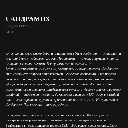
САНДРАМОХ
Сердце России
SKU:
«Я стоял на краю этого бора, и тишина здесь была особенная — не мирная, а
та, что боится собственного эха. Под ногами — не хвоя, а архивные папки,
сгнившие вместе с телами. Ветер шелестел не листвой, а
девятимиллиметровыми гильзами, застрявшими в корнях сосен. Сандармох —
это место, где природа отказалась от искусства врачевания. Она просто
выживает, наращивая грибы и ягель на человеческом пепле, как на самом
удобренном участке своей огромной, несчастной почвы. И кажется, что
даже здешние птицы поют разделёнными голосами: басом читают приговор,
флейтой — справляют поминки. Здесь время застыло в 1937 году, и каждый
шаг — это нарушение хрупкого, пропитанного железом сна. Не просыпайся,
Сандармох. Или проснись, наконец, судом».
Сандармох — крупнейшее лесное урочище-некрополь в Карелии, место
расстрела и захоронения тысяч узников первой соловецкой тюрьмы и
Белбалтлага в годы Большого террора 1937–1938 годов, среди которых были