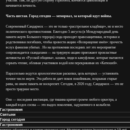
участия. Там, по другую сторону горизонта, кончается цивилизация и
начинается вечность.
Часть шестая. Город сегодня — мемориал, за который идут войны.
Современный Сандармох — это не только «расстрельное кладбище», но и место
политического противостояния. Ежегодно 5 августа (в Международный день
памяти жертв Большого террора) сюда приходят правозащитники, историки и
родственники погибших, чтобы провести акцию «Возвращение имён»: прочесть
вслух фамилии убитых . Но на протяжении последних лет это мероприятие
сопровождается скандалами — на траурную акцию приезжают провластные
активисты из «Русской общины», казаки, люди в камуфляже, которые пытаются
сорвать чтение, обливая участников водой или перекрикивая их «Катюшей».
Параллельно ведутся археологические раскопки, цель которых — установить
точное число жертв. Эта работа не дает покоя покойникам, вскрывая старые
раны, но иначе память не воскреснет. Сегодня, в 2026 году, Сандармох — это не
просто траурное место.
Оно — последняя инстанция, где тишина кричит громче любого оркестра, а
каждый вздох сосны — это выдох поколения, задушенного в колыбели.
Гастрономия
Святыни
Город сегодня
Гастрономия