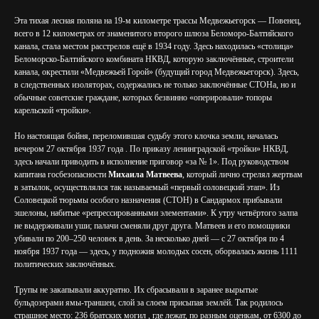
Эта тихая лесная поляна на 19-м километре трассы Медвежьегорск — Повенец,
всего в 12 километрах от знаменитого второго шлюза Беломоро-Балтийского
канала, стала местом расстрелов ещё в 1934 году. Здесь находилась «столица»
Беломорско-Балтийского комбината НКВД, которую заключённые, строители
канала, окрестили «Медвежьей Горой» (будущий город Медвежьегорск). Здесь,
в следственных изоляторах, содержались не только заключённые СТОНа, но и
обычные советские граждане, которых безвинно «оперировали» топоры
карельской «тройки».
Но настоящая бойня, переломившая судьбу этого клочка земли, началась
вечером 27 октября 1937 года . По приказу ленинградской «тройки» НКВД,
здесь начали приводить в исполнение приговор «за № 1». Под руководством
капитана госбезопасности
Михаила Матвеева
, который лично стрелял жертвам
в затылок, осуществлялся так называемый «первый соловецкий этап». Из
Соловецкой тюрьмы особого назначения (СТОН) в Сандармох прибывали
эшелоны, набитые «репрессированными элементами». К утру четвёртого залпа
не выдерживали уши; палачи сменяли друг друга. Матвеев и его помощники
убивали по 200–250 человек в день. За несколько дней — с 27 октября по 4
ноября 1937 года — здесь, у подножия молодых сосен, оборвалась жизнь 1111
политических заключённых.
Трупы не закапывали аккуратно. Их сбрасывали в заранее вырытые
бульдозерами ямы-траншеи, слой за слоем присыпая землёй. Так родилось
страшное место: 236 братских могил , где лежат, по разным оценкам, от 6300 до