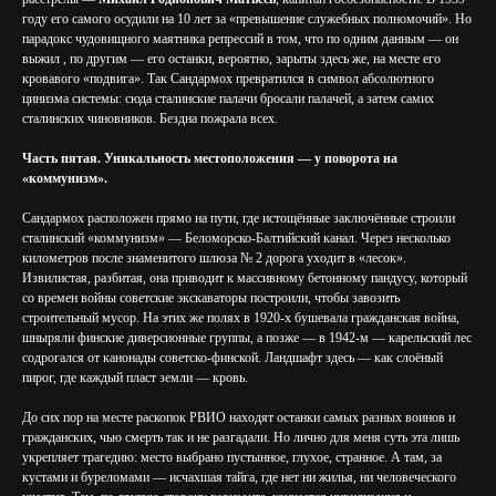
году его самого осудили на 10 лет за «превышение служебных полномочий». Но
парадокс чудовищного маятника репрессий в том, что по одним данным — он
выжил , по другим — его останки, вероятно, зарыты здесь же, на месте его
кровавого «подвига». Так Сандармох превратился в символ абсолютного
цинизма системы: сюда сталинские палачи бросали палачей, а затем самих
сталинских чиновников. Бездна пожрала всех.
Часть пятая. Уникальность местоположения — у поворота на
«коммунизм».
Сандармох расположен прямо на пути, где истощённые заключённые строили
сталинский «коммунизм» — Беломорско-Балтийский канал. Через несколько
километров после знаменитого шлюза № 2 дорога уходит в «лесок».
Извилистая, разбитая, она приводит к массивному бетонному пандусу, который
со времен войны советские экскаваторы построили, чтобы завозить
строительный мусор. На этих же полях в 1920-х бушевала гражданская война,
шныряли финские диверсионные группы, а позже — в 1942-м — карельский лес
содрогался от канонады советско-финской. Ландшафт здесь — как слоёный
пирог, где каждый пласт земли — кровь.
До сих пор на месте раскопок РВИО находят останки самых разных воинов и
гражданских, чью смерть так и не разгадали. Но лично для меня суть эта лишь
укрепляет трагедию: место выбрано пустынное, глухое, странное. А там, за
кустами и буреломами — исчахшая тайга, где нет ни жилья, ни человеческого