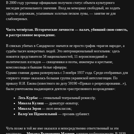
В 2000 году урочище официально получило статус объекта культурного
наследия регионального значения. Вход на мемориал свободный, но ходить
здесь по дорожкам, усыпанным золотым песком луны, — занятие не для
слабонервных.
Часть четвёртая. Исторические личности — палач, убивший свою совесть,
и расстрелянное возрождение.
В списках убитых в Сандармохе значатся не просто график «врагов народа», а
судьбы тысяч конкретных людей. Это интернациональный могильник: здесь
покоятся представители 58 национальностей, 11 вероисповеданий и
политических взглядов — священники и поэты, инженеры и крестьяне,
комсомольцы и бывшие белые офицеры.
Однако главная драма развернулась с 3 ноября 1937 года. Среди отобранных для
«первого этапа» оказалась большая группа украинской интеллигенции. По
приказу Н.И. Ежова (известного по делу 59190 «Приказ о репрессировании...»),
были уничтожены выдающиеся деятели «расстрелянного возрождения»:
Лесь Курбас
— гениальный театральный режиссёр;
Микола Кулиш
— драматург-новатор;
Микола Зеров
— поэт-неоклассик;
Валер'ян Підмогильний
— прозаик-урбанист.
Чуть позже в той же яме оказался и непосредственно ответственный за эти
расстрелы —
Михаил Родионович Матвеев
, капитан госбезопасности. В 1939