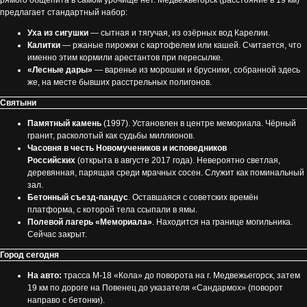
рямого общепита в самом урочище нет. Медвежьегорск (расстояние в 19 км)
предлагает стандартный набор:
Уха из сигушки
— сытная и тягучая, из озёрных вод Карелии.
Калитки
— ржаные пирожки с картофелем или кашей. Считается, что
именно этим кормили арестантов при пересылке.
«Лесные дары»
— варенье из морошки и брусники, собранной здесь
же, на месте бывших расстрельных полигонов.
Святыни
Памятный камень
(1997). Установлен в центре мемориала. Чёрный
гранит, расколотый как судьбы миллионов.
Часовня в честь Новомучеников и исповедников
Российских
(открыта в августе 2017 года). Невероятно светлая,
деревянная, парящая среди мрачных сосен. Служит как поминальный
зал.
Бетонный съезд-пандус
. Оставшаяся с советских времён
платформа, с которой тела ссыпали в ямы.
Полевой лагерь «Мемориала»
. Находится на границе могильника.
Сейчас закрыт.
Город сегодня
На авто:
трасса М-18 «Кола» до поворота на г. Медвежьегорск, затем
19 км по дороге на Повенец до указателя «Сандармох» (поворот
направо с бетонки).