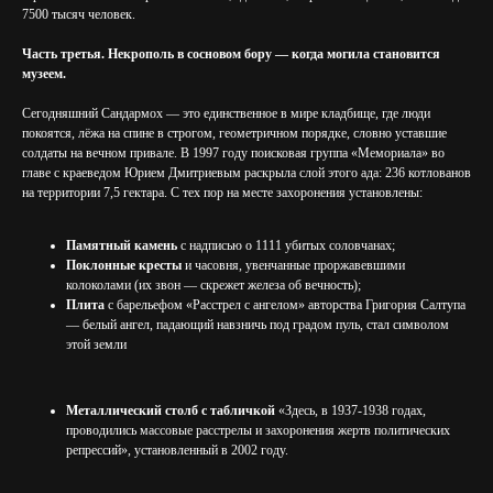
7500 тысяч человек.
Часть третья. Некрополь в сосновом бору — когда могила становится
музеем.
Сегодняшний Сандармох — это единственное в мире кладбище, где люди
покоятся, лёжа на спине в строгом, геометричном порядке, словно уставшие
солдаты на вечном привале. В 1997 году поисковая группа «Мемориала» во
главе с краеведом Юрием Дмитриевым раскрыла слой этого ада: 236 котлованов
на территории 7,5 гектара. С тех пор на месте захоронения установлены:
Памятный камень
с надписью о 1111 убитых соловчанах;
Поклонные кресты
и часовня, увенчанные проржавевшими
колоколами (их звон — скрежет железа об вечность);
Плита
с барельефом «Расстрел с ангелом» авторства Григория Салтупа
— белый ангел, падающий навзничь под градом пуль, стал символом
этой земли
Металлический столб с табличкой
«Здесь, в 1937-1938 годах,
проводились массовые расстрелы и захоронения жертв политических
репрессий», установленный в 2002 году.