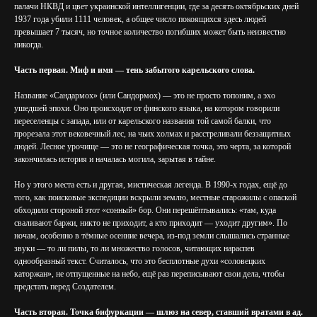
палачи НКВД и цвет украинской интеллигенции, где за десять октябрьских дней
1937 года убили 1111 человек, а общее число покоящихся здесь людей
превышает 7 тысяч, но точное количество погибших может быть неизвестно
никогда.
Часть первая. Миф и имя — тень забытого карельского слова.
Название «Сандармох» (или Сандормох) — это не просто топоним, а эхо
ушедшей эпохи. Оно происходит от финского языка, на котором говорили
переселенцы с запада, или от карельского названия той самой балки, что
прорезала этот вековечный лес, на чьих холмах и расстреливали беззащитных
людей. Лесное урочище — это не географическая точка, это черта, за которой
закончилась история и началась могила, зарытая в тайне.
Но у этого места есть и другая, мистическая легенда. В 1990-х годах, ещё до
того, как поисковые экспедиции вскрыли землю, местные старожилы с опаской
обходили стороной этот «сонный» бор. Они перешёптывались: «там, куда
сваливают баржи, никто не приходит, а кто приходит — уходит другим». По
ночам, особенно в тёмные осенние вечера, из-под земли слышались странные
звуки — то ли пилы, то ли множество голосов, читающих нараспев
однообразный текст. Считалось, что это бесплотные духи «соловецких
каторжан», не отпущенные на небо, ещё раз переписывают свои дела, чтобы
предстать перед Создателем.
Часть вторая. Точка бифуркации — шлюз на север, ставший вратами в ад.