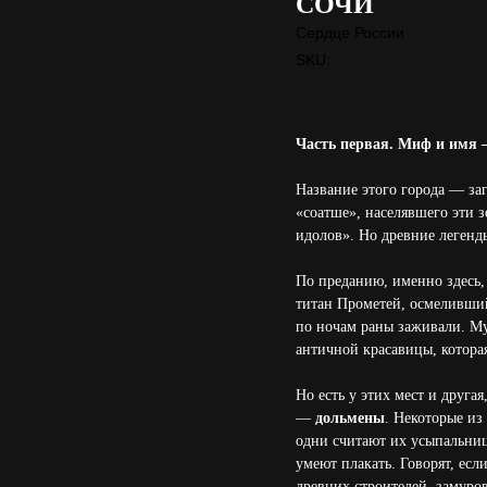
СОЧИ
Сердце России
SKU:
Часть первая. Миф и имя 
Название этого города — за
«соатше», населявшего эти з
идолов». Но древние легенд
По преданию, именно здесь,
титан Прометей, осмеливший
по ночам раны заживали. Му
античной красавицы, которая
Но есть у этих мест и друг
—
дольмены
. Некоторые из
одни считают их усыпальниц
умеют плакать. Говорят, ес
древних строителей, замуро