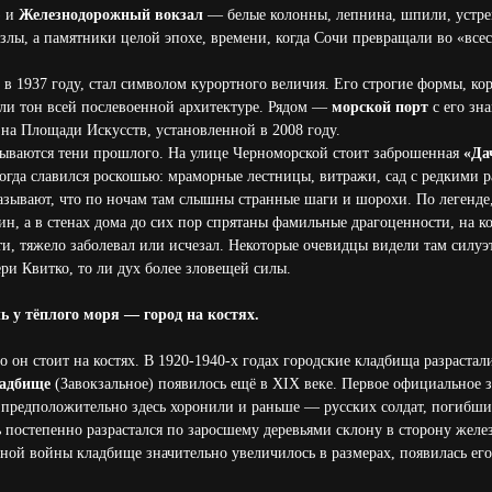
) и
Железнодорожный вокзал
— белые колонны, лепнина, шпили, устре
злы, а памятники целой эпохе, времени, когда Сочи превращали во «вс
 в 1937 году, стал символом курортного величия. Его строгие формы, к
ли тон всей послевоенной архитектуре. Рядом —
морской порт
с его зн
 на Площади Искусств, установленной в 2008 году.
рываются тени прошлого. На улице Черноморской стоит заброшенная
«Да
когда славился роскошью: мраморные лестницы, витражи, сад с редкими р
азывают, что по ночам там слышны странные шаги и шорохи. По легенде,
ин, а в стенах дома до сих пор спрятаны фамильные драгоценности, на к
ти, тяжело заболевал или исчезал. Некоторые очевидцы видели там сил
ри Квитко, то ли дух более зловещей силы.
ь у тёплого моря — город на костях.
о он стоит на костях. В 1920-1940-х годах городские кладбища разрастал
ладбище
(Завокзальное) появилось ещё в XIX веке. Первое официальное 
о предположительно здесь хоронили и раньше — русских солдат, погибши
ь постепенно разрастался по заросшему деревьями склону в сторону жел
ной войны кладбище значительно увеличилось в размерах, появилась его