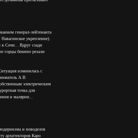
ованием генерал-лейтенанта
 Навагинское укрепление).
к Сочи... Вдруг сзади
ие горцы бешено резали
Ситуация изменилась с
ниматель А.В.
собственным электрическим
урортная точка для
ения и малярии...
модернизма и новоделов
кту архитекторов Каро