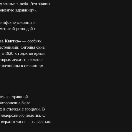
млённые в небо. Эти здания
есоюзную здравницу».
оринфские колонны и
аменитой ротондой и
ча Квитко»
— особняк
астениями. Сегодня окна
 в 1920-х годах во время
оторых лежит проклятие:
уэт женщины в старинном
ись со страшной
захоронение было
х в стычках с горцами. В
езнодорожного полотна. С
 верхняя часть — теперь там