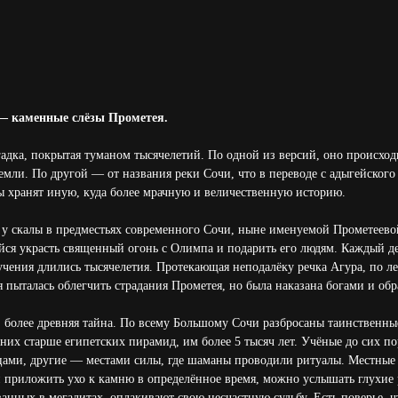
— каменные слёзы Прометея.
гадка, покрытая туманом тысячелетий. По одной из версий, оно происход
емли. По другой — от названия реки Сочи, что в переводе с адыгейского 
ы хранят иную, куда более мрачную и величественную историю.
 у скалы в предместьях современного Сочи, ныне именуемой Прометеевой
ся украсть священный огонь с Олимпа и подарить его людям. Каждый ден
чения длились тысячелетия. Протекающая неподалёку речка Агура, по лег
 пыталась облегчить страдания Прометея, но была наказана богами и обр
ая, более древняя тайна. По всему Большому Сочи разбросаны таинственн
 них старше египетских пирамид, им более 5 тысяч лет. Учёные до сих по
ами, другие — местами силы, где шаманы проводили ритуалы. Местные 
ли приложить ухо к камню в определённое время, можно услышать глухи
ванных в мегалитах, оплакивают свою несчастную судьбу. Есть поверье, 