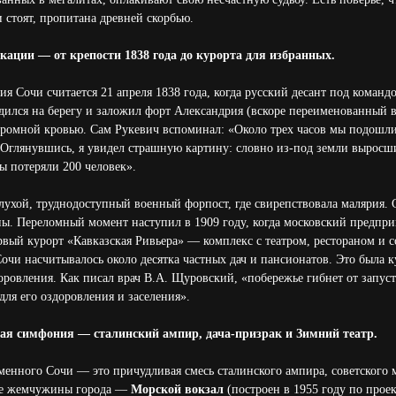
и стоят, пропитана древней скорбью.
кации — от крепости 1838 года до курорта для избранных.
я Сочи считается 21 апреля 1838 года, когда русский десант под команд
ился на берегу и заложил форт Александрия (вскоре переименованный в
огромной кровью. Сам Рукевич вспоминал: «Около трех часов мы подошли 
 Оглянувшись, я увидел страшную картину: словно из-под земли выросш
 потеряли 200 человек».
глухой, труднодоступный военный форпост, где свирепствовала малярия. 
ы. Переломный момент наступил в 1909 году, когда московский предпри
вый курорт «Кавказская Ривьера» — комплекс с театром, рестораном и 
очи насчитывалось около десятка частных дач и пансионатов. Это была к
оровления. Как писал врач В.А. Щуровский, «побережье гибнет от запуст
ля его оздоровления и заселения».
ная симфония — сталинский ампир, дача-призрак и Зимний театр.
енного Сочи — это причудливая смесь сталинского ампира, советского 
ые жемчужины города —
Морской вокзал
(построен в 1955 году по прое