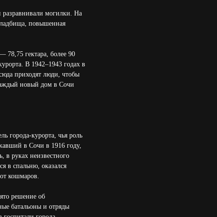
и разравнивали могилки. На
 кладбища, повышенная
 78,75 гектара, более 90
курорта. В 1942–1943 годах в
сюда приходят люди, чтобы
 каждый новый дом в Сочи
ь города-курорта, чья роль
авший в Сочи в 1916 году,
ь, в руках неизвестного
я в спальню, оказался
от кошмаров.
ято решение об
ые батальоны и отряды
з госпитали города