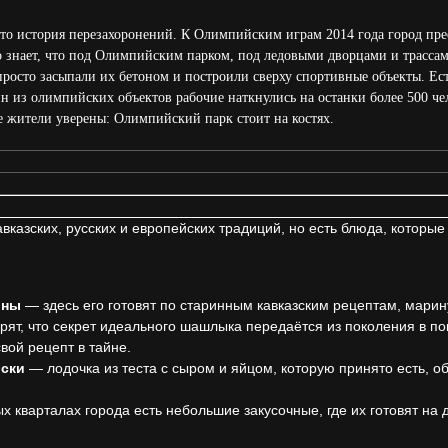
о история перезахоронений. К Олимпийским играм 2014 года город пре
о знает, что под Олимпийским парком, под ледовыми дворцами и трасса
росто засыпали их бетоном и построили сверху спортивные объекты. Есть
н из олимпийских объектов рабочие наткнулись на останки более 500 ч
ые жители уверены: Олимпийский парк стоит на костях.
вказских, русских и европейских традиций, но есть блюда, которые
ины
— здесь его готовят по старинным кавказским рецептам, марин
орят, что секрет идеального шашлыка передаётся из поколения в п
вой рецепт в тайне.
рски
— лодочка из теста с сыром и яйцом, которую принято есть, об
х кварталах города есть небольшие закусочные, где их готовят на 