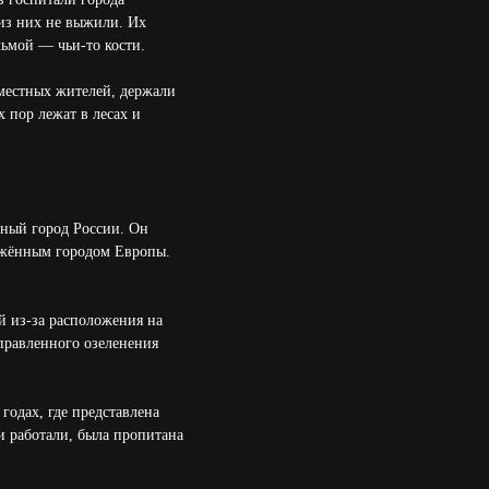
 из них не выжили. Их
льмой — чьи-то кости.
местных жителей, держали
х пор лежат в лесах и
жный город России. Он
тяжённым городом Европы.
й из-за расположения на
аправленного озеленения
годах, где представлена
и работали, была пропитана