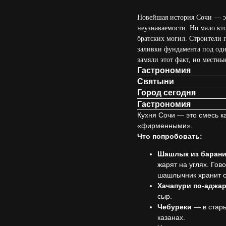
Новейшая история Сочи — эт
неузнаваемости. Но мало кт
братских могил. Строители п
заливки фундамента под оди
замяли этот факт, но местн
Гастрономия
Святыни
Город сегодня
Гастрономия
Кухня Сочи — это смесь ка
«фирменными».
Что попробовать:
Шашлык из баран
жарят на углях. Гов
шашлычник хранит с
Хачапури по-аджа
сыр.
Чебуреки
— в стары
казанах.