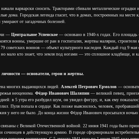
 начали варварски сносить. Тракторами сбивали металлические оградки 
лые дома. Городская легенда гласит, что в домах, построенных на месте
и умирают от загадочных болезней.
очи —
Центральное Успенское
— основано в 1940-х годах. Его площадь —
коятся воины, умершие от ран в госпиталях, жертвы малярии, строители 
 79 советских воинов — объект культурного наследия. Каждый год 9 мая 
 но мало кто знает, что земля под ногами — это сплошное кладбище, и
 личности — основатели, герои и жертвы.
ена многих выдающихся людей.
Алексей Петрович Ермолов
— основател
ережья неоценима.
Фёдор Иванович Шаляпин
— великий певец, приезж
едией: в 5 утра его разбудил шум, он увидел фигуру, и, как ему показалос
лил. Пуля попала в сердце. Как позже выяснилось, человек, пробравшийс
ия у него не было. До конца жизни Фёдор Иванович просыпался ночью 
связаны с Великой Отечественной войной. 22 июня 1941 года было прин
и сочинцев в действующую армию. В городе сформировали истребительн
тал городом-госпиталем. С 5 августа 1941 года по 1 июля 1945 года чере