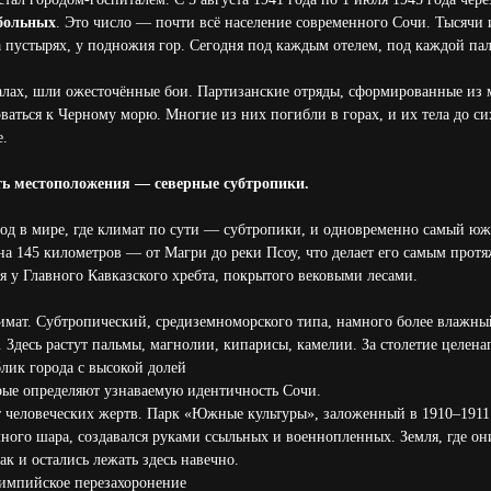
 больных
. Это число — почти всё население современного Сочи. Тысячи
а пустырях, у подножия гор. Сегодня под каждым отелем, под каждой па
алах, шли ожесточённые бои. Партизанские отряды, сформированные из 
рваться к Черному морю. Многие из них погибли в горах, и их тела до си
е.
ть местоположения — северные субтропики.
од в мире, где климат по сути — субтропики, и одновременно самый ю
 на 145 километров — от Магри до реки Псоу, что делает его самым про
я у Главного Кавказского хребта, покрытого вековыми лесами.
имат. Субтропический, средиземноморского типа, намного более влажны
 Здесь растут пальмы, магнолии, кипарисы, камелии. За столетие целен
лик города с высокой долей
рые определяют узнаваемую идентичность Сочи.
ат человеческих жертв. Парк «Южные культуры», заложенный в 1910–1911 
много шара, создавался руками ссыльных и военнопленных. Земля, где он
ак и остались лежать здесь навечно.
лимпийское перезахоронение