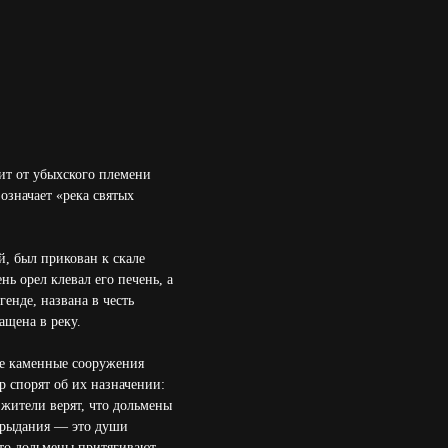
ит от убыхского племени
означает «река святых
, был прикован к скале
ь орел клевал его печень, а
енде, названа в честь
ащена в реку.
ые каменные сооружения
р спорят об их назначении:
жители верят, что дольмены
е рыдания — это души
что дольмены притягивают