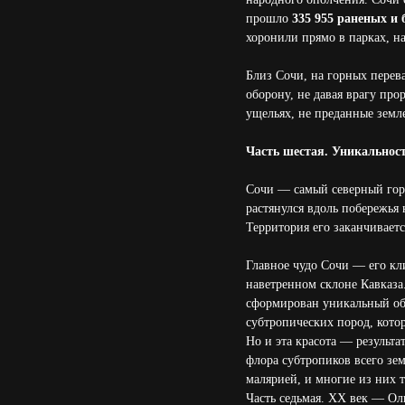
прошло
335 955 раненых и
хоронили прямо в парках, н
Близ Сочи, на горных перев
оборону, не давая врагу про
ущельях, не преданные земл
Часть шестая. Уникальнос
Сочи — самый северный гор
растянулся вдоль побережья
Территория его заканчиваетс
Главное чудо Сочи — его кл
наветренном склоне Кавказа.
сформирован уникальный об
субтропических пород, кото
Но и эта красота — результ
флора субтропиков всего зе
малярией, и многие из них т
Часть седьмая. XX век — О