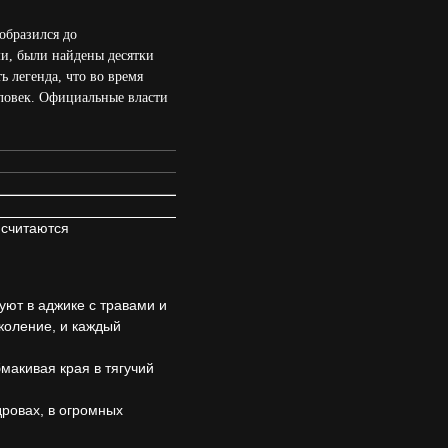
образился до
ми, были найдены десятки
 легенда, что во время
еловек. Официальные власти
 считаются
уют в аджике с травами и
околение, и каждый
макивая края в тягучий
дровах, в огромных