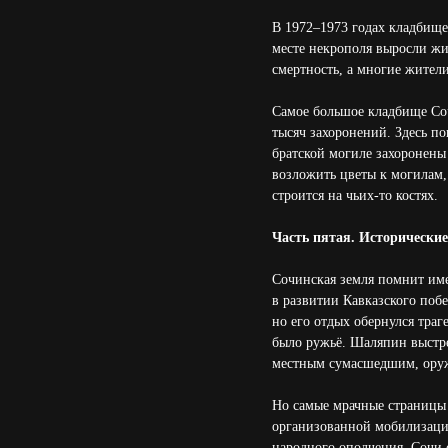
В 1972–1973 годах кладбище
месте некрополя выросли жи
смертность, а многие жител
Самое большое кладбище С
тысяч захоронений. Здесь по
братской могиле захоронены
возложить цветы к могилам,
строится на чьих-то костях.
Часть пятая. Исторические
Сочинская земля помнит им
в развитии Кавказского поб
но его отдых обернулся траг
было ружьё. Шаляпин выстре
местным сумасшедшим, оруж
Но самые мрачные страницы 
организованной мобилизаци
народного ополчения. Сочи с