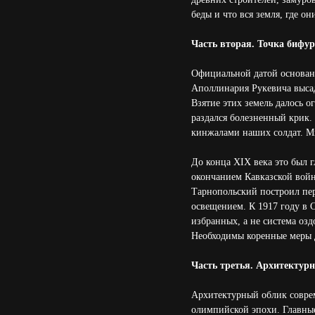
беды и что вся земля, где он
Часть вторая. Точка бифур
Официальной датой основани
Аполлинария Рукевича высад
Взятие этих земель далось 
раздался болезненный крик.
кинжалами наших солдат. Мы
До конца XIX века это был 
окончанием Кавказской войн
Тарнопольский построил пер
освещением. К 1917 году в С
избранных, а не система озд
Необходимы коренные меры д
Часть третья. Архитектур
Архитектурный облик соврем
олимпийской эпохи. Главн