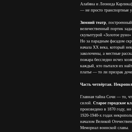
Алабяна и Леонида Карлика
— не просто транспортные у
Зимний театр
, построенный
величественный портик зада
скульптурой «Золотое руно»
Но за парадным фасадом ск
начала XX века, который не
заколочены, а местные расск
пожара бесследно исчез хозя
каждый, кто пытался их най
платье — то ли призрак доче
Часть четвёртая. Некропол
Главная тайна Сочи — то, чт
силой.
Старое городское к
произведено в 1870 году, н
1920-1940-х годах некропол
началом Великой Отечествен
Мемориал воинской славы.