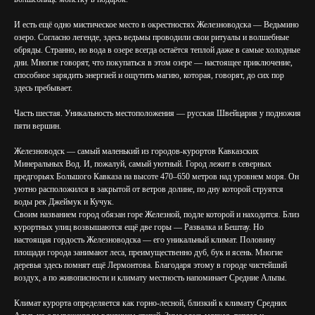
И есть ещё одно мистическое место в окрестностях Железноводска — Ведьмино
озеро. Согласно легенде, здесь ведьмы проводили свои ритуалы и волшебные
обряды. Странно, но вода в озере всегда остаётся теплой даже в самые холодные
дни. Многие говорят, что покупаться в этом озере — настоящее приключение,
способное зарядить энергией и ощутить магию, которая, говорят, до сих пор
здесь пребывает.
Часть шестая. Уникальность местоположения — русская Швейцария у подножия
пяти вершин.
Железноводск — самый маленький из городов-курортов Кавказских
Минеральных Вод. И, пожалуй, самый уютный. Город лежит в северных
предгорьях Большого Кавказа на высоте 470–650 метров над уровнем моря. Он
уютно расположился в закрытой от ветров долине, по дну которой струятся
воды рек Джеймук и Кучук.
Своим названием город обязан горе Железной, подле которой и находится. Близ
курортных улиц возвышаются ещё две горы — Развалка и Бештау. Но
настоящая гордость Железноводска — его уникальный климат. Половину
площади города занимают леса, преимущественно дуб, бук и ясень. Многие
деревья здесь помнят ещё Лермонтова. Благодаря этому в городе чистейший
воздух, а по живописности и климату местность напоминает Средние Альпы.
Климат курорта определяется как горно-лесной, близкий к климату Средних