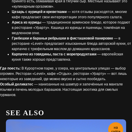
принято есть, обмакивая края в тягучий сыр. Местные называют это
«кулинарным оргазмом».
Цезарь с курицей и креветками
— хотя отзывы расходятся, многие
кафе предлагают свои интерпретации этого популярного салата.
Ариса из курицы
— традиционное армянское блюдо, которое подают
в ресторане «Урарту». Кашица из курицы и пшеницы, томлёная на
медленном огне.
Гребешки и бараньи ребрышки в фисташковой панировке
— в
ресторане «Level» предлагают изысканные блюда авторской кухни, от
карпаччо с трюфельным маслом до домашних круассанов.
Карпаччо из говядины, паста с морепродуктами
— европейская
кухня также хорошо представлена.
Где поесть:
В Курортном парке, у озера, на центральных улицах — выбор
огромен. Ресторан «Level», кафе «Отдых», ресторан «Урарту» — вот лишь
некоторые из заведений, где можно вкусно и сытно пообедать.
Особый деликатес
— нанизанные на шампур и запечённые на мангале
язычки и печень молодых барашков. Настоящая экзотика для смелых
гурманов.
SEE ALSO
на
сайте