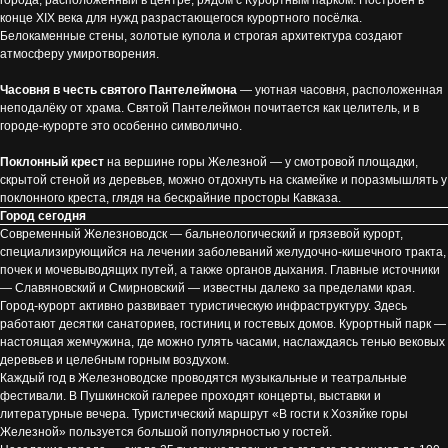
города, расположенный в центре, рядом с Курортным парком. Построен в
конце XIX века для нужд разрастающегося курортного посёлка.
Белокаменные стены, золотые купола и строгая архитектура создают
атмосферу умиротворения.
Часовня в честь святого Пантелеймона
— уютная часовня, расположенная
неподалёку от храма. Святой Пантелеймон почитается как целитель, и в
городе-курорте это особенно символично.
Поклонный крест
на вершине горы Железной — у смотровой площадки,
скрытой стеной из деревьев, можно отдохнуть на скамейке и поразмышлять у
поклонного креста, глядя на бескрайние просторы Кавказа.
Город сегодня
Современный Железноводск — бальнеологический и грязевой курорт,
специализирующийся на лечении заболеваний желудочно-кишечного тракта,
почек и мочевыводящих путей, а также органов дыхания. Главные источники
— Славяновский и Смирновский — известны далеко за пределами края.
Город-курорт активно развивает туристическую инфраструктуру. Здесь
работают десятки санаториев, гостиниц и гостевых домов. Курортный парк —
настоящая жемчужина, где можно гулять часами, наслаждаясь тенью вековых
деревьев и целебным горным воздухом.
Каждый год в Железноводске проводятся музыкальные и театральные
фестивали. В Пушкинской галерее проходят концерты, выставки и
литературные вечера. Туристический маршрут «В гости к Хозяйке горы
Железной» пользуется большой популярностью у гостей.