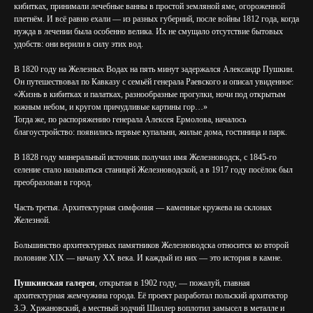
кибитках, принимали лечебные ванны в простой земляной яме, огороженной
плетнём. И всё равно ехали — из разных губерний, после войны 1812 года, когда
нужда в лечении была особенно велика. Их не смущало отсутствие бытовых
удобств: они верили в силу этих вод.
В 1820 году на Железных Водах на пять минут задержался Александр Пушкин.
Он путешествовал по Кавказу с семьёй генерала Раевского и описал увиденное:
«Жизнь в кибитках и палатках, разнообразные прогулки, ночи под открытым
южным небом, и кругом причудливые картины гор…»
Тогда же, по распоряжению генерала Алексея Ермолова, началось
благоустройство: появились первые купальни, жилые дома, гостиница и парк.
В 1828 году минеральный источник получил имя Железноводск, с 1845-го
селение стало называться станицей Железноводской, а в 1917 году посёлок был
преобразован в город.
Часть третья. Архитектурная симфония — каменные кружева на склонах
Железной.
Большинство архитектурных памятников Железноводска относится ко второй
половине XIX — началу XX века. И каждый из них — это история в камне.
Пушкинская галерея
, открытая в 1902 году, — пожалуй, главная
архитектурная жемчужина города. Её проект разработал польский архитектор
З.Э. Хржановский, а местный зодчий Шиллер воплотил замысел в металле и