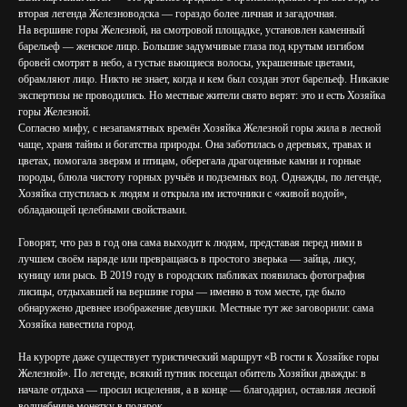
вторая легенда Железноводска — гораздо более личная и загадочная.
На вершине горы Железной, на смотровой площадке, установлен каменный
барельеф — женское лицо. Большие задумчивые глаза под крутым изгибом
бровей смотрят в небо, а густые вьющиеся волосы, украшенные цветами,
обрамляют лицо. Никто не знает, когда и кем был создан этот барельеф. Никакие
экспертизы не проводились. Но местные жители свято верят: это и есть Хозяйка
горы Железной.
Согласно мифу, с незапамятных времён Хозяйка Железной горы жила в лесной
чаще, храня тайны и богатства природы. Она заботилась о деревьях, травах и
цветах, помогала зверям и птицам, оберегала драгоценные камни и горные
породы, блюла чистоту горных ручьёв и подземных вод. Однажды, по легенде,
Хозяйка спустилась к людям и открыла им источники с «живой водой»,
обладающей целебными свойствами.
Говорят, что раз в год она сама выходит к людям, представая перед ними в
лучшем своём наряде или превращаясь в простого зверька — зайца, лису,
куницу или рысь. В 2019 году в городских пабликах появилась фотография
лисицы, отдыхавшей на вершине горы — именно в том месте, где было
обнаружено древнее изображение девушки. Местные тут же заговорили: сама
Хозяйка навестила город.
На курорте даже существует туристический маршрут «В гости к Хозяйке горы
Железной». По легенде, всякий путник посещал обитель Хозяйки дважды: в
начале отдыха — просил исцеления, а в конце — благодарил, оставляя лесной
волшебнице монетку в подарок.