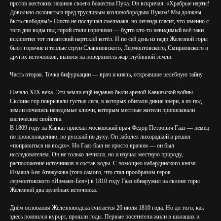
против жестоких законов своего божества Пука. Он вскричал: «Храбрые нарты!
Довольно склоняться пред трусливым козлинобородым Пуком! Мы должны
быть свободны!» Никто не послушал смельчака, но легенда гласит, что именно с
того дня воды под горой стали горячими — будто кто-то невидимый всё-таки
вскипятил тот гигантский нартский котёл. И по сей день из недр Железной горы
бьют горячие и теплые струи Славяновского, Лермонтовского, Смирновского и
других источников, вынося на поверхность жар глубинной земли.
Часть вторая. Точка бифуркации — врач и князь, открывшие целебную тайну.
Начало XIX века. Эти земли ещё недавно были ареной Кавказской войны.
Склоны гор покрывали густые леса, в которых обитали дикие звери, а из-под
земли сочились неведомые ключи, которым местные жители приписывали
магические свойства.
В 1809 году на Кавказ приехал московский врач Фёдор Петрович Гааз — немец
по происхождению, но русский по духу. Он заболел лихорадкой и решил
«поправиться на водах». Но Гааз был не просто врачом — он был
исследователем. Он не только лечился, но и изучал местную природу,
расположение источников и состав воды. С помощью кабардинского князя
Измаил-Бея Атажукова (того самого, что стал прообразом героя
лермонтовского «Измаил-Бея») в 1810 году Гааз обнаружил на склоне горы
Железной два целебных источника.
Днём основания Железноводска считается 26 июля 1810 года. Но до того, как
здесь появился курорт, прошли годы. Первые посетители жили в шалашах и