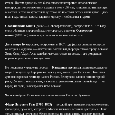
стекле. По тем временам это было смелое новаторство: металлические
конструкции только начинали входить в моду. Лёгкая, изящная, почти парящая,
она стала не только курортным центром, но и местом встреч и концертов. Здесь
пили воду, читали газеты, слушали музыку и любовались видами.
Славяновские ванны
(ранее — Новобарятинские), построенные в 1875 году,
стали образцом курортной архитектуры того времени.
Островские
ванны
(1893 год) также представляют исторический интерес.
Дача эмира Бухарского
, построенная в 1907 году (позже ставшая корпусом
санатория «Ударник») — настоящий восточный дворец в самом сердце Кавказа.
Эмир Сеид-Абдул-Ахад-хан был частым гостем на водах, и его резиденция
поражала роскошью и изяществом.
Но подлинное украшение города —
Каскадная лестница
, поднимающаяся от
озера Тридцатка до Курортного парка у подножия горы Железной. Это самая
длинная парковая лестница на юге России. Её ступени, словно потоки горной
реки, сбегают с высоты вниз, и каждая ступенька открывает новый вид — на
город, на горы, на бескрайнее небо Кавказа.
Часть четвёртая. Исторические личности — от Гааза до Пушкина.
Фёдор Петрович Гааз (1780–1853)
— русский врач немецкого происхождения,
филантроп, гуманист, которого в Москве называли «святым доктором». Он не
только открыл источники Железноводска, но и всю жизнь посвятил помощи