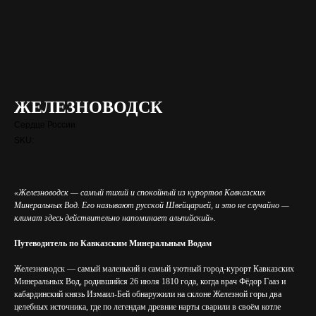
ЖЕЛЕЗНОВОДСК
Сердце России
SKU:
«Железноводск — самый тихий и спокойный из курортов Кавказских
Минеральных Вод. Его называют русской Швейцарией, и это не случайно —
климат здесь действительно напоминает альпийский».
Путеводитель по Кавказским Минеральным Водам
Железноводск — самый маленький и самый уютный город-курорт Кавказских
Минеральных Вод, родившийся 26 июля 1810 года, когда врач Фёдор Гааз и
кабардинский князь Измаил-Бей обнаружили на склоне Железной горы два
целебных источника, где по легендам древние нарты сварили в своём котле