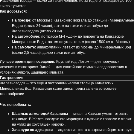
Население города — около 25 тысяч человек, но за год его посещают до 100
тысяч туристов.
Как добраться:
На поезде:
от Москвы с Казанского вокзала до станции «Минеральные
Воды» (около 24 часов), затем на такси или автобусе до
Железноводска (около 20 км).
На автомобиле:
по трассе М-4 «Дон» до поворота на Кавказские
Минеральные Воды, затем по указателям (около 1500 км от Москвы).
На самолёте:
авиакомпании летают из Москвы до Минеральных Вод
(около 2,5 часов), далее такси или автобус.
Лучшее время для посещения:
Круглый год. Летом — для прогулок и
лечения в санаториях. Зимой — для спокойного отдыха и оздоровления в
условиях мягкого, щадящего климата.
Гастрономия
Железноводск — это ещё и гастрономическая столица Кавказских
Минеральных Вод. Кавказская кухня здесь представлена во всём её
многообразии.
Что попробовать:
Шашлык из молодой баранины
— мясо на Кавказе умеют готовить
как нигде. В Железноводске его маринуют в аджике с травами и жарят
на углях до хрустящей корочки.
Хачапури по-аджарски
— лодочка из теста с сыром и яйцом, которую