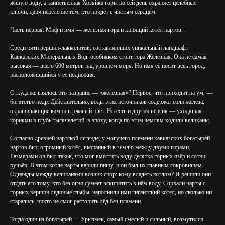
живую воду, а таинственная Хозяйка горы по сей день охраняет целебные
ключи, даря исцеление тем, кто придёт с чистым сердцем.
Часть первая. Миф и имя — железная гора и кипящий котёл нартов.
Среди пяти вершин-лакколитов, составляющих уникальный ландшафт
Кавказских Минеральных Вод, особняком стоит гора Железная. Она не самая
высокая — всего 600 метров над уровнем моря. Но имя её носит весь город,
расположившийся у её подножия.
Откуда же взялось это название — «железная»? Первое, что приходит на ум, —
богатство недр. Действительно, воды этих источников содержат соли железа,
окрашивающие камни в ржавый цвет. Но есть и другая версия — уходящая
корнями в глубь тысячелетий, в эпоху, когда по этим землям ходили великаны.
Согласно древней нартской легенде, у могучего племени кавказских богатырей-
нартов был огромный котёл, вкопанный в землю между двумя горами.
Размерами он был таков, что мог вместить воду десятка горных озёр и сотни
ручьёв. В этом котле нарты варили пищу, и он был их главным сокровищем.
Однажды между великанами возник спор: кому владеть котлом? И решили они
отдать его тому, кто без огня сумеет вскипятить в нём воду. Сорвали нарты с
горных вершин ледяные глыбы, наполнили ими гигантский котел, но сколько ни
старались, никто не смог растопить лёд без пламени.
Тогда один из богатырей — Урызмек, самый смелый и сильный, возмутился