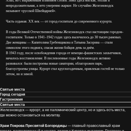
Альп, но с выраженным влиянием степей. Зима здесь мягкая, теплая и
непродолжительная, а лето умеренно жаркое. Не случайно Железноводск
называют «русской Швейцарией».
Часть седьмая. XX век — от город-госпиталя до современного курорта.
В годы Великой Отечественной войны Железноводск стал настоящим городом-
госпиталем. Только в 1941–1942 годах здесь вылечилось до 30 тысяч раненых.
Две женщины — Капитолина Гребенщикова и Татьяна Засорина — стали
символом этого подвига, спасая жизни бойцов день за днём.
В 1943 году, после освобождения города от немецко-фашистских захватчиков,
началось восстановление. В послевоенные годы Железноводск активно
развивался: были построены новые санатории, облагорожен парк,
благоустроены улицы. Курорт стал круглогодичным, привлекая гостей не только
летом, но и зимой.
Святые места
Город сегодня
Гастрономия
Святые места
Железноводск — курорт, а не паломнический центр, но и здесь есть места,
где можно остановиться на молитву.
Храм Покрова Пресвятой Богородицы
— главный православный храм