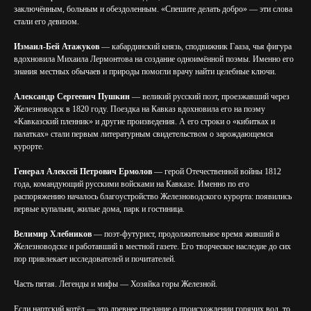
заключённым, больным и обездоленным. «Спешите делать добро» — эти слова
стали его девизом.
Измаил-Бей Атажуков
— кабардинский князь, сподвижник Гааза, чья фигура
вдохновила Михаила Лермонтова на создание одноимённой поэмы. Именно его
знания местных обычаев и природы помогли врачу найти целебные ключи.
Александр Сергеевич Пушкин
— великий русский поэт, проезжавший через
Железноводск в 1820 году. Поездка на Кавказ вдохновила его на поэму
«Кавказский пленник» и другие произведения. А его строки о «кибитках и
палатках» стали первым литературным свидетельством о зарождающемся
курорте.
Генерал Алексей Петрович Ермолов
— герой Отечественной войны 1812
года, командующий русскими войсками на Кавказе. Именно по его
распоряжению началось благоустройство Железноводского курорта: появились
первые купальни, жилые дома, парк и гостиница.
Велимир Хлебников
— поэт-футурист, продолжительное время живший в
Железноводске и работавший в местной газете. Его творческое наследие до сих
пор привлекает исследователей и почитателей.
Часть пятая. Легенды и мифы — Хозяйка горы Железной.
Если нартский котёл — это древнее предание о происхождении горячих вод, то