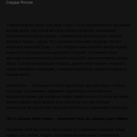
Сердце России
«Представьте берег, где река Тихой Сосны встречается с могучими
водами Дона. Над этим местом, словно призраки застывшей
геологической катастрофы, вздымаются белоснежные столбы
меловых пород — Дивы. Их называют чудесами природы. Но для
коренных жителей Дивы — это пограничные столбы между миром
живых и потусторонним царством. Говорят, у подножия этих
меловых гигантов казаки стригли лошадей, принося жертву духам.
Здесь, в этом заповеднике тишины, время течет иначе: кочевники
хазар сменялись черкасами, а монахи-сицилийцы вырубали храмы в
толще мела».
Дивногорье — заповедное плато над Доном, где в меловых столбах-
останцах, называемых «дивами», вырублены таинственные
пещерные храмы, где найдены следы первобытных стоянок человека
времен мамонтовой фауны, а на скалах до сих пор находят
уникальную флору реликтовых растений конца ледникового периода.
Часть первая. Миф и имя — каменное чудо на границе двух миров.
Название этой местности происходит от старинного русского слова
«ди́во», что значит «чудо», что идеально описывает уникальный