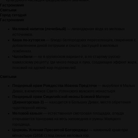
культурного наследия федерального значения.
Гастрономия
Святыни
Город сегодня
Гастрономия
Меловой напиток (лечебный)
— легендарная вода из меловых
источников.
Каша по-хуторски
— блюдо белгородских переселенцев, сваренное с
добавлением дикой петрушки и сныти, растущей в меловых
ложбинках.
Чахохбили
— не в грузинском варианте, а по старому русско-
кавказскому рецепту, где много перца и лука, создающее эффект жара,
похожий на адский жар подземелий.
Святыни
Пещерный храм Рождества Иоанна Предтечи
— вырублен в Малых
Дивах, в комплексе Свято-Успенского мужского монастыря.
Пещерный храм Сицилийской иконы Божией Матери
(Дивногорская-3)
— находится в Больших Дивах, место обретения
чудотворной иконы.
Меловой каньон
— естественная смотровая площадка, откуда
открывается панорама на весь заповедник и руины Маяцкого
городища.
Церковь Успения Пресвятой Богородицы
— каменный храм при
монастыре (1658 г.) под сенью меловых гор.