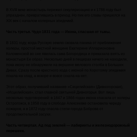
В XVIII веке монастырь пережил секуляризацию и к 1788 году был
упразднен, превратившись в приход. Но пик его славы пришелся на
XIX век с началом холерных эпидемий.
Часть третья. Чудо 1831 года — Икона, спасшая от тьмы.
В 1831 году, когда Русскую землю сковала паника от приближения
холеры, простой местной женщине Екатерине Илларионовне
Коломенской во сне явилась сама Богородица и приказала взять из
монастыря Ее образ. Несколько дней в пещерах ничего не находили,
пока икону не обнаружили на вершине мелового столба в Больших
Дивах. Сразу после крестного хода с иконой по Коротояку эпидемия
пошла на спад, а вскоре и вовсе сошла на нет.
Этот образ, получивший название «Сицилийская» (Дивногорская),
«Исцелийская», стал главной святыней Дивногорья. Вот лишь
несколько чудотворений: в 1847 и 1866 годах икона спасала от холеры
Острогожск, в 1858 году в слободе Алексеевке остановила череду
пожаров, а в 1872 году спасла степи города Боброва от
продолжительной засухи.
Часть четвертая. Ад под землей — лабиринты и железнодорожный
перешеек.