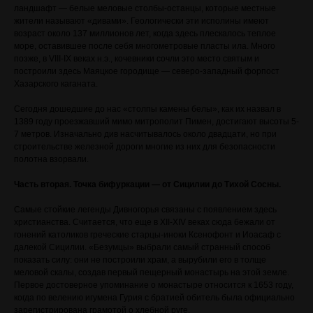
ландшафт — белые меловые столбы-останцы, которые местные
жители называют «дивами». Геологически эти исполины имеют
возраст около 137 миллионов лет, когда здесь плескалось теплое
море, оставившее после себя многометровые пласты ила. Много
позже, в VIII-IX веках н.э., кочевники сочли это место святым и
построили здесь Маяцкое городище — северо-западный форпост
Хазарского каганата.
Сегодня дошедшие до нас «столпы камены белы», как их назвал в
1389 году проезжавший мимо митрополит Пимен, достигают высоты 5-
7 метров. Изначально див насчитывалось около двадцати, но при
строительстве железной дороги многие из них для безопасности
полотна взорвали.
Часть вторая. Точка бифуркации — от Сицилии до Тихой Сосны.
Самые стойкие легенды Дивногорья связаны с появлением здесь
христианства. Считается, что еще в XII-XIV веках сюда бежали от
гонений католиков греческие старцы-иноки Ксенофонт и Иоасаф с
далекой Сицилии. «Безумцы» выбрали самый странный способ
показать силу: они не построили храм, а вырубили его в толще
меловой скалы, создав первый пещерный монастырь на этой земле.
Первое достоверное упоминание о монастыре относится к 1653 году,
когда по велению игумена Гурия с братией обитель была официально
зарегистрирована грамотой о хлебной руге.