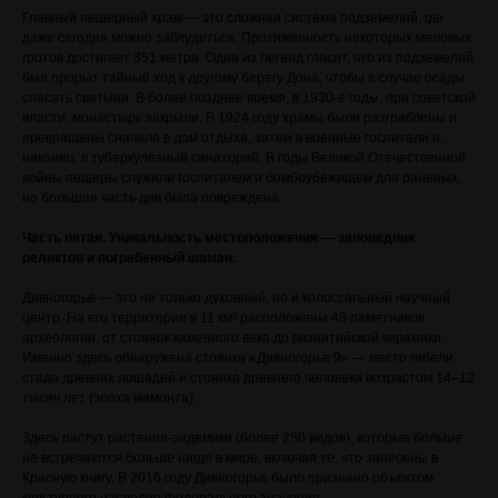
Главный пещерный храм — это сложная система подземелий, где
даже сегодня можно заблудиться. Протяженность некоторых меловых
гротов достигает 351 метра. Одна из легенд гласит, что из подземелий
был прорыт тайный ход к другому берегу Дона, чтобы в случае осады
спасать святыни. В более позднее время, в 1930-е годы, при советской
власти, монастырь закрыли. В 1924 году храмы были разграблены и
превращены сначала в дом отдыха, затем в военные госпитали и,
наконец, в туберкулёзный санаторий. В годы Великой Отечественной
войны пещеры служили госпиталем и бомбоубежищем для раненых,
но большая часть див была повреждена.
Часть пятая. Уникальность местоположения — заповедник
реликтов и погребенный шаман.
Дивногорье — это не только духовный, но и колоссальный научный
центр. На его территории в 11 км² расположены 48 памятников
археологии: от стоянок каменного века до византийской керамики.
Именно здесь обнаружена стоянка «Дивногорье 9» — место гибели
стада древних лошадей и стоянка древнего человека возрастом 14–12
тысяч лет (эпоха мамонта).
Здесь растут растения-эндемики (более 250 видов), которые больше
не встречаются больше нигде в мире, включая те, что занесены в
Красную книгу. В 2016 году Дивногорье было признано объектом