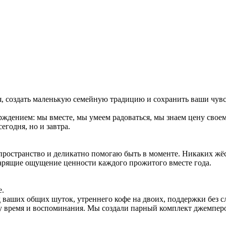
я, создать маленькую семейную традицию и сохранить ваши чувс
рждением: мы вместе, мы умеем радоваться, мы знаем цену своем
егодня, но и завтра.
 пространство и деликатно помогаю быть в моменте. Никаких жёс
дарящие ощущение ценности каждого прожитого вместе года.
е.
д ваших общих шуток, утреннего кофе на двоих, поддержки без с
у время и воспоминания. Мы создали парный комплект джемперо