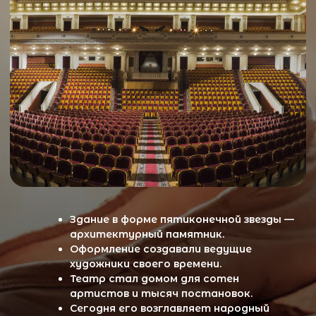
Присоединяйтесь к истории, которая
продолжается
Театр Российской Армии — это больше, чем
театр. Это пространство, где патриотизм и
искусство соединяются в живой,
эмоциональной форме. Приходите, чтобы
почувствовать дух времени — от Суворова до
сегодняшнего дня.