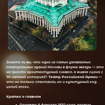
Знаете ли вы, что одно из самых узнаваемых
театральных зданий Москвы в форме звезды — это
не просто архитектурный символ, а живая сцена с
90-летней историей?
Театр Российской Армии
—
это не только спектакли, но и культурный код
целой эпохи.
Кратко о главном
Основан:
6 февраля 1930 года, первым
спектаклем стал «К.В.Ж.Д.».
Первые годы:
спектакли проходили по
воинским частям и гарнизонам страны.
Новое здание:
спроектировано в 1934 году,
открыто в 1940-м спектаклем «Полководец
Суворов».
Сценическая техника:
уникальная механика
до сих пор работает без капитального
ремонта.
Художественное руководство:
Алексей и
Андрей Поповы, Александр Лазарев, Юрий
Завадский и др.
Артисты и постановки:
более 300 премьер,
45 000 спектаклей, репертуар от Шекспира
до Чехова.