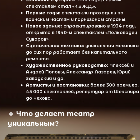
🔹
Что делает театр
уникальным?
Здание в форме пятиконечной звезды —
архитектурный памятник.
Оформление создавали ведущие
художники своего времени.
Театр стал домом для сотен
артистов и тысяч постановок.
Сегодня его возглавляет народный
артист России Александр Лазарев,
продолжая славные традиции сцены.