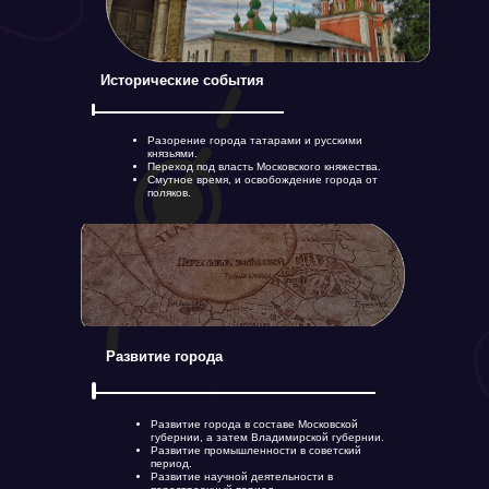
Исторические события
Разорение города татарами и русскими
князьями.
Переход под власть Московского княжества.
Смутное время, и освобождение города от
поляков.
Путешествия
РЕГИОНЫ
Развитие города
Развитие города в составе Московской
губернии, а затем Владимирской губернии.
Развитие промышленности в советский
период.
Развитие научной деятельности в