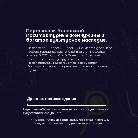
Переславль-Залесский -
Архитектурные жемчужины и
богатое культурное наследие.
Переславль-Залесский возник на месте древнего
города Клещина, расположенного у Плещеева
озера. В 1152 году Юрий Долгорукий перенес
поселение на реку Трубеж, назвав его
Переяславлем. Город быстро развивался
благодаря выгодному положению на торговом
пути.
Древнее происхождение
Переславль-Залесский возник на месте города Клещина,
существовавшего до него.
Сохранились древние валы, городище и капище,
свидетельствующие о древности поселения.