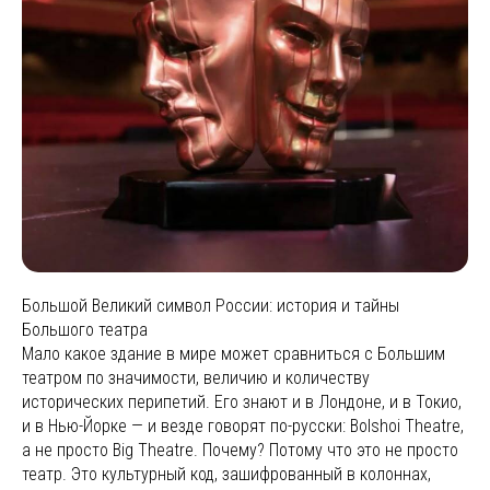
Большой Великий символ России: история и тайны
Большого театра
Мало какое здание в мире может сравниться с Большим
театром по значимости, величию и количеству
исторических перипетий. Его знают и в Лондоне, и в Токио,
и в Нью-Йорке — и везде говорят по-русски: Bolshoi Theatre,
а не просто Big Theatre. Почему? Потому что это не просто
театр. Это культурный код, зашифрованный в колоннах,