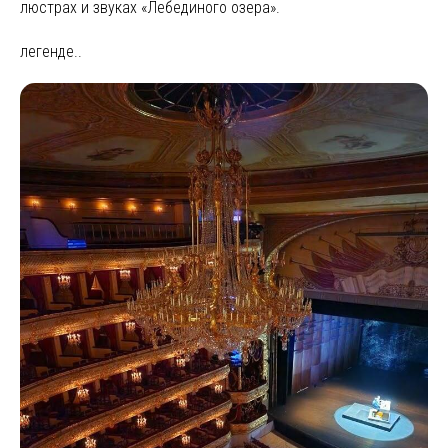
люстрах и звуках «Лебединого озера».
легенде..