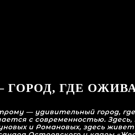
 ГОРОД, ГДЕ ОЖИВ
трому — удивительный город, где
ается с современностью. Здесь, н
новых и Романовых, здесь живет 
андра Островского и кадры «Же