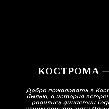
КОСТРОМА —
Добро пожаловать в Кос
былью, а история встреч
родились династии Году
улицы помнят шаги Алекс