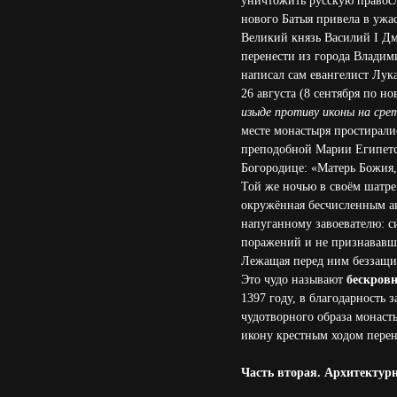
уничтожить русскую правосл
нового Батыя привела в ужа
Великий князь Василий I Д
перенести из города Влади
написал сам евангелист Лука
26 августа (8 сентября по 
изыде противу иконы на срет
месте монастыря простирали
преподобной Марии Египетск
Богородице: «Матерь Божия,
Той же ночью в своём шатре 
окружённая бесчисленным ан
напуганному завоевателю: с
поражений и не признававши
Лежащая перед ним беззащит
Это чудо называют
бескровн
1397 году, в благодарность 
чудотворного образа монаст
икону крестным ходом перен
Часть вторая. Архитектур