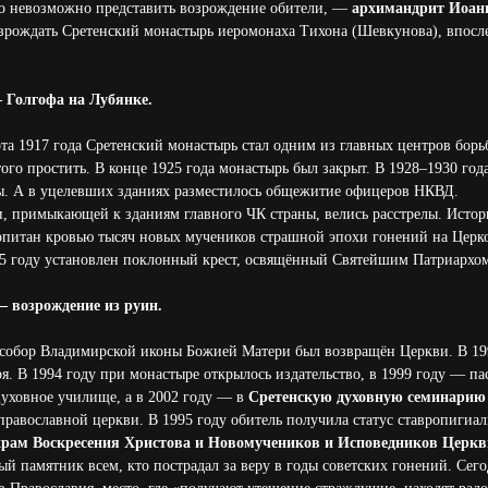
го невозможно представить возрождение обители, —
архимандрит Иоан
озрождать Сретенский монастырь иеромонаха Тихона (Шевкунова), впос
 Голгофа на Лубянке.
ота 1917 года Сретенский монастырь стал одним из главных центров борь
того простить. В конце 1925 года монастырь был закрыт. В 1928–1930 го
. А в уцелевших зданиях разместилось общежитие офицеров НКВД.
, примыкающей к зданиям главного ЧК страны, велись расстрелы. Истори
опитан кровью тысяч новых мучеников страшной эпохи гонений на Церков
95 году установлен поклонный крест, освящённый Святейшим Патриархом
— возрождение из руин.
 собор Владимирской иконы Божией Матери был возвращён Церкви. В 199
я. В 1994 году при монастыре открылось издательство, в 1999 году — па
Духовное училище, а в 2002 году — в
Сретенскую духовную семинарию
православной церкви. В 1995 году обитель получила статус ставропигиал
храм Воскресения Христова и Новомучеников и Исповедников Церкв
й памятник всем, кто пострадал за веру в годы советских гонений. Сег