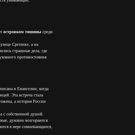
ость унывающие,
ют
островком тишины
среди
улице Сретенке, а на
рились страшные дела, где
духовного противостояния
описана в Евангелии, когда
цей. Эта встреча стала
тожена, а история России
ка с собственной душой.
вые, духовно возгораются
ются в вере сомневающиеся,