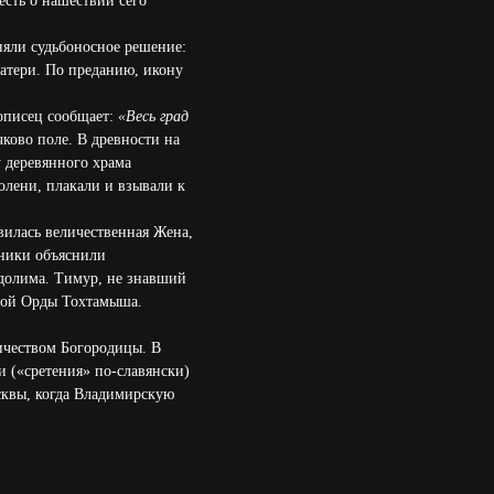
сть о нашествии сего
яли судьбоносное решение:
тери. По преданию, икону
тописец сообщает:
«Весь град
ково поле. В древности на
у деревянного храма
олени, плакали и взывали к
явилась величественная Жена,
тники объяснили
одолима. Тимур, не знавший
отой Орды Тохтамыша.
ичеством Богородицы. В
чи («сретения» по-славянски)
сквы, когда Владимирскую