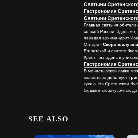
Святыни Сретенског
Гастрономия Сретен
Святыни Сретенског
Главная святыня обител
со всей России. Здесь же,
передал архимандрит Иоан
Матери
«Скоропослушни
Египетской и святого бла
Крест Господень в уникал
Гастрономия Сретен
В монастырской лавке мож
монастыре действует
тра
кухню. На Сретенском бу
бюджетных закусочных до 
SEE ALSO