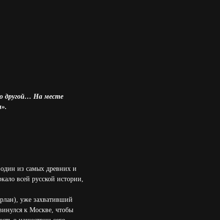
 о другой… На месте
».
 один из самых древних и
кало всей русской истории,
ерлан), уже захвативший
винулся к Москве, чтобы