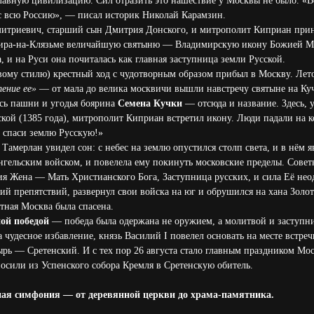
авную цивилизацию. Сил отразить это нашествие у Москвы не было. «Ве
с всю Россию», — писал историк Николай Карамзин.
митриевич, старший сын Дмитрия Донского, и митрополит Киприан прин
мира-на-Клязьме величайшую святыню — Владимирскую икону Божией Ма
, и на Руси она почиталась как главная заступница земли Русской.
новому стилю) крестный ход с чудотворным образом прибыл в Москву. Ле
ение ее»
— от мала до велика москвичи вышли навстречу святыне на Куч
сь пашни и угодья боярина
Семена Кучки
— отсюда и название. Здесь, 
ой (1385 года), митрополит Киприан встретил икону. Люди падали на к
 спаси землю Русскую!»
Тамерлан увидел сон: с небес на землю опустился столп света, и в нём 
гельским войском, и повелела ему покинуть московские пределы. Сове
ия Жена — Мать Христианского Бога, Заступница русских, и сила Её не
й препятствий, развернул свои войска на юг и обрушился на хана Зол
ная Москва была спасена.
ой победой
— победа была одержана не оружием, а молитвой и заступн
за чудесное избавление, князь Василий I повелел основать на месте встре
ырь — Сретенский. И с тех пор 26 августа стало главным праздником Мо
осили из Успенского собора Кремля в Сретенскую обитель.
ная симфония — от деревянной церкви до храма-памятника.