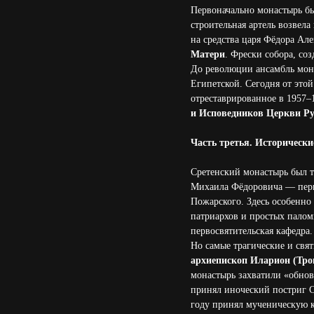
Первоначально монастырь бы
строительная артель возвела
на средства царя Фёдора Ал
Матери
. Фрески собора, со
До революции ансамбль мона
Египетской. Сегодня от это
отреставрированное в 1957–
и Исповедников Церкви Ру
Часть третья. Исторически
Сретенский монастырь был т
Михаила Фёдоровича — перв
Пожарского. Здесь особенно
патриархов и простых палом
первосвятительская кафедра.
Но самые трагические и свя
архиепископ Иларион (Тро
монастырь захватили «обнов
принял иноческий постриг С
году принял мученическую к