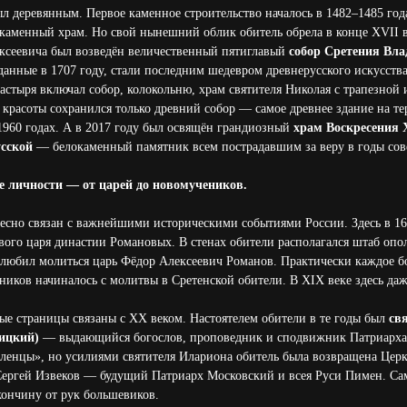
л деревянным. Первое каменное строительство началось в 1482–1485 года
 каменный храм. Но свой нынешний облик обитель обрела в конце XVII ве
ексеевича был возведён величественный пятиглавый
собор Сретения Вл
зданные в 1707 году, стали последним шедевром древнерусского искусств
стыря включал собор, колокольню, храм святителя Николая с трапезной
й красоты сохранился только древний собор — самое древнее здание на т
1960 годах. А в 2017 году был освящён грандиозный
храм Воскресения 
сской
— белокаменный памятник всем пострадавшим за веру в годы сов
е личности — от царей до новомучеников.
есно связан с важнейшими историческими событиями России. Здесь в 16
ого царя династии Романовых. В стенах обители располагался штаб оп
 любил молиться царь Фёдор Алексеевич Романов. Практически каждое б
ников начиналось с молитвы в Сретенской обители. В XIX веке здесь да
тые страницы связаны с XX веком. Настоятелем обители в те годы был
св
ицкий)
— выдающийся богослов, проповедник и сподвижник Патриарха 
ленцы», но усилиями святителя Илариона обитель была возвращена Церкв
ергей Извеков — будущий Патриарх Московский и всея Руси Пимен. Сам
ончину от рук большевиков.