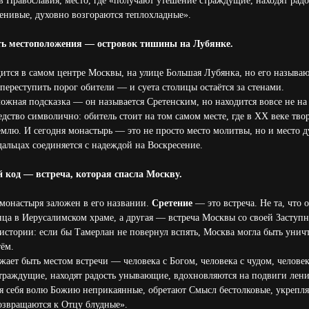
 Православия, место, где «получают утешение страждущие, находят рад
енивые, духовно возгораются теплохладные».
ть местоположения — островок тишины на Лубянке.
ится в самом центре Москвы, на улице Большая Лубянка, но его называ
переступить порог обители — и суета столицы остаётся за стенами.
ожная подсказка — он называется Сретенским, но находится вовсе не на 
дство символично: обитель стоит на том самом месте, где в XX веке тво
емлю. И сегодня монастырь — это не просто место молитвы, но и место 
адальцах соединяется с надеждой на Воскресение.
 код — встреча, которая спасла Москву.
монастыря заложен в его названии.
Сретение
— это встреча. Не та, что 
ца в Иерусалимском храме, а другая — встреча Москвы со своей Заступни
истории: если бы Тамерлан не повернул вспять, Москва могла быть унич
ём.
ает быть местом встречи — человека с Богом, человека с чудом, челове
траждущие, находят радость унывающие, вдохновляются на подвиги лени
я себя волю Божию неприкаянные, обретают Смысл бестолковые, укрепля
озвращаются к Отцу блудные».