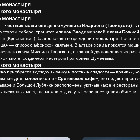
о монастыря
ского монастыря
о монастыря
и —
честные мощи священномученика Илариона (Троицкого)
. К
 в старом соборе, хранится
список Владимирской иконы Божией
н (Крестьянкин), благословляя возрождение монастыря. Почитает
ца»
— список с афонской святыни. В алтаре храма покоятся мощ
говерного князя Михаила Тверского, а главной драгоценностью ри
ьной киоте, созданной мастером Григорием Шумаевым.
ского монастыря
но приобрести вкусную выпечку и постные сладости — пряники, ко
пезная для паломников
и
«Сретенское кафе»
, где подают прост
льваре и Большой Лубянке расположены уютные кафе и рестораны 
изысканных мест, где можно отдохнуть после посещения обители.