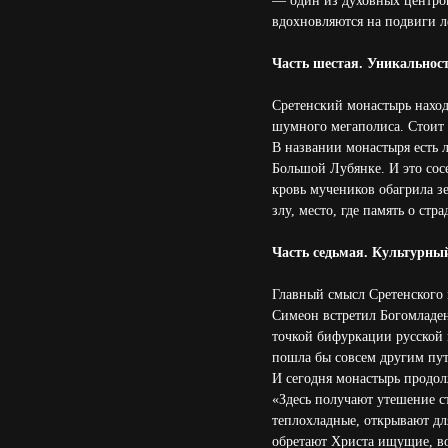
— один из духовных центров
вдохновляются на подвиги л
Часть шестая. Уникальнос
Сретенский монастырь наход
шумного мегаполиса. Стоит 
В названии монастыря есть л
Большой Лубянке. И это сосе
кровь мучеников обагрила з
злу, место, где память о стр
Часть седьмая. Культурный
Главный смысл Сретенского 
Симеон встретил Богомладен
точкой бифуркации русской 
пошла бы совсем другим пут
И сегодня монастырь продолж
«Здесь получают утешение с
теплохладные, открывают дл
обретают Христа ищущие, в