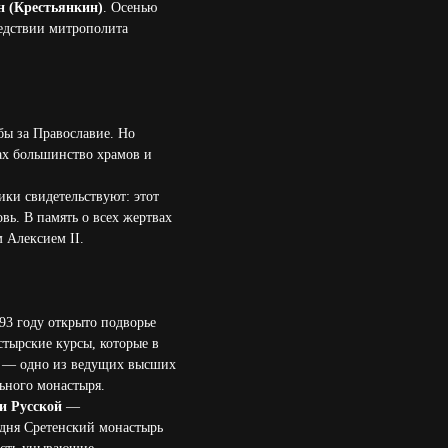
н (Крестьянкин)
. Осенью
ледствии митрополита
бы за Православие. Но
дах большинство храмов и
ки свидетельствуют: этот
ь. В память о всех жертвах
 Алексием II.
3 году открыто подворье
стырские курсы, которые в
— одно из ведущих высших
ьного монастыря.
и Русской
—
одня Сретенский монастырь