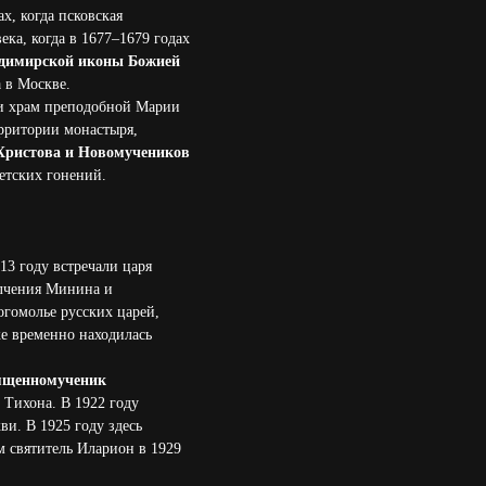
х, когда псковская
ка, когда в 1677–1679 годах
адимирской иконы Божией
а в Москве.
 и храм преподобной Марии
ерритории монастыря,
Христова и Новомучеников
етских гонений.
13 году встречали царя
олчения Минина и
огомолье русских царей,
же временно находилась
ященномученик
Тихона. В 1922 году
и. В 1925 году здесь
 святитель Иларион в 1929