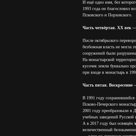
И ещё одно имя, без которо
1993 года он благословил в
Псковского и Порховского.
Часть четвёртая. XX век —
После октябрьского перевор
безбожная власть не могла э
сооружений были разрушены
На монастырской территории
кусочек земли буквально пр
при входе в монастырь в 19
Часть пятая. Воскресение 
В 1991 году сохранившийся
Псково-Печерского монастыр
2001 году преобразовали в 
учебных заведений Русской 
А в 2017 году был освящён
величественный белокаменны